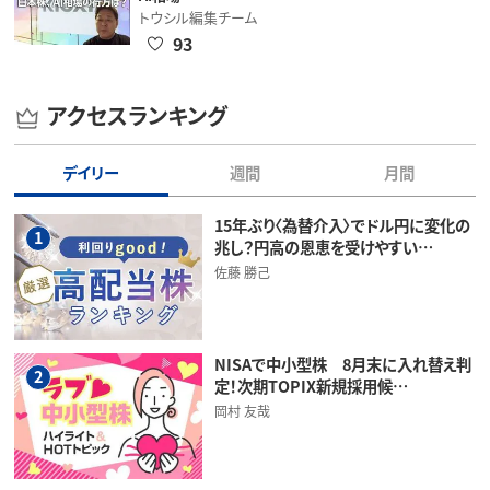
トウシル編集チーム
93
アクセスランキング
デイリー
週間
月間
15年ぶり〈為替介入〉でドル円に変化の
1
兆し？円高の恩恵を受けやすい…
佐藤 勝己
NISAで中小型株 8月末に入れ替え判
2
定！次期TOPIX新規採用候…
岡村 友哉