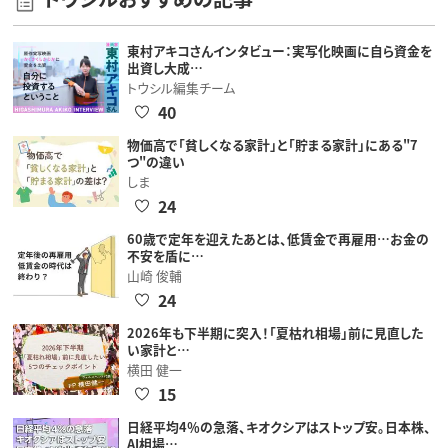
東村アキコさんインタビュー：実写化映画に自ら資金を
出資し大成…
トウシル編集チーム
40
物価高で「貧しくなる家計」と「貯まる家計」にある"7
つ"の違い
しま
24
60歳で定年を迎えたあとは、低賃金で再雇用…お金の
不安を盾に…
山崎 俊輔
24
2026年も下半期に突入！「夏枯れ相場」前に見直した
い家計と…
横田 健一
15
日経平均4％の急落、キオクシアはストップ安。日本株、
AI相場…