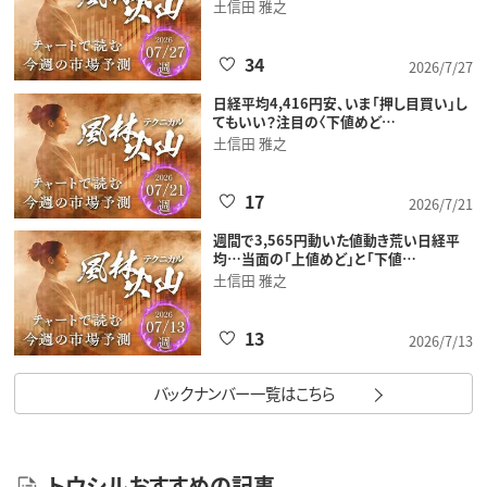
土信田 雅之
34
2026/7/27
日経平均4,416円安、いま「押し目買い」し
てもいい？注目の〈下値めど…
土信田 雅之
17
2026/7/21
週間で3,565円動いた値動き荒い日経平
均…当面の「上値めど」と「下値…
土信田 雅之
13
2026/7/13
バックナンバー一覧はこちら
トウシルおすすめの記事