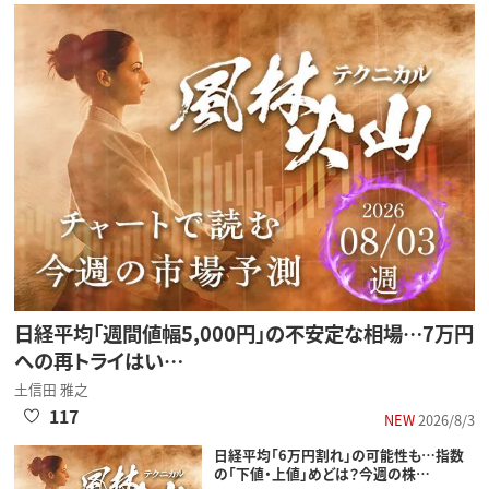
日経平均「週間値幅5,000円」の不安定な相場…7万円
への再トライはい…
土信田 雅之
117
NEW
2026/8/3
日経平均「6万円割れ」の可能性も…指数
の「下値・上値」めどは？今週の株…