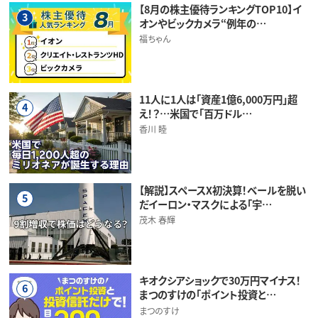
【8月の株主優待ランキングTOP10】イ
3
オンやビックカメラ“例年の…
福ちゃん
11人に1人は「資産1億6,000万円」超
4
え！？…米国で「百万ドル…
香川 睦
【解説】スペースX初決算！ベールを脱い
5
だイーロン・マスクによる「宇…
茂木 春輝
キオクシアショックで30万円マイナス！
6
まつのすけの「ポイント投資と…
まつのすけ