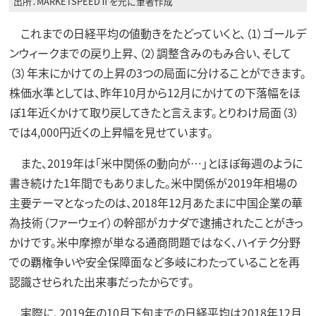
出所：MARKETSPEEDⅡを元に筆者作成
これまでの日経平均の値動きをたどっていくと、（1）ゴールデ
ンウィークまでの戻り上昇、（2）調整含みのもみ合い、そして
（3）年末にかけての上昇の3つの局面に分けることができます。
株価水準としては、昨年10月から12月にかけての下落幅をほ
ぼ1年近くかけて取り戻してきたと言えます。とりわけ局面（3）
では4,000円近くの上昇幅を見せています。
また、2019年は「米中関係の動向が…」とほぼ毎週のように
書き続けた1年間でもありました。米中関係が2019年相場の
主要テーマとなったのは、2018年12月あたまに中国企業の華
為技術（ファーウェイ）の幹部がカナダで逮捕されたことがきっ
かけです。米中摩擦が単なる通商問題ではなく、ハイテク分野
での覇権争いや安全保障面など多岐にわたっていることを再
認識させられた出来事だったからです。
実際に、2019年の10月下旬までの日経平均は2018年12月