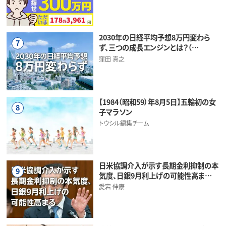
2030年の日経平均予想8万円変わら
7
ず、三つの成長エンジンとは？（…
窪田 真之
【1984（昭和59）年8月5日】五輪初の女
8
子マラソン
トウシル編集チーム
日米協調介入が示す長期金利抑制の本
9
気度、日銀9月利上げの可能性高ま…
愛宕 伸康