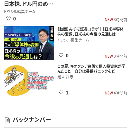
日本株、ドル円のめ…
トウシル編集チーム
0
NEW
3時間前
［動画］みずほ証券コラボ┃【日米半導体
株の変調、日米株の今後の見通しは…
トウシル編集チーム
0
NEW
3時間前
この夏、キオクシア急落で個人投資家が学
んだこと…自分は暴落パニックをど…
足立 武志
1
NEW
4時間前
バックナンバー