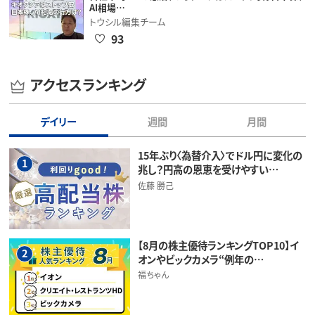
AI相場…
トウシル編集チーム
93
アクセスランキング
デイリー
週間
月間
15年ぶり〈為替介入〉でドル円に変化の
1
兆し？円高の恩恵を受けやすい…
佐藤 勝己
【8月の株主優待ランキングTOP10】イ
2
オンやビックカメラ“例年の…
福ちゃん