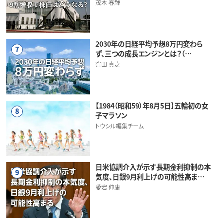
茂木 春輝
2030年の日経平均予想8万円変わら
7
ず、三つの成長エンジンとは？（…
窪田 真之
【1984（昭和59）年8月5日】五輪初の女
8
子マラソン
トウシル編集チーム
日米協調介入が示す長期金利抑制の本
9
気度、日銀9月利上げの可能性高ま…
愛宕 伸康