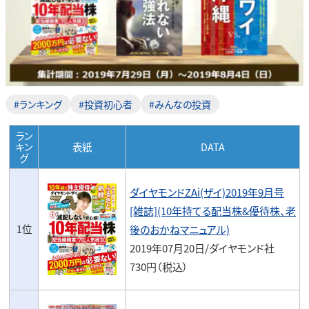
#ランキング
#投資初心者
#みんなの投資
ラン
キン
表紙
DATA
グ
ダイヤモンドZAi(ザイ)2019年9月号
[雑誌](10年持てる配当株&優待株、老
1位
後のおかねマニュアル)
2019年07月20日/ダイヤモンド社
730円（税込）