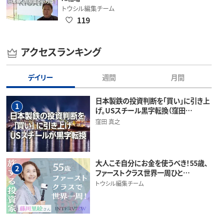
トウシル編集チーム
119
アクセスランキング
デイリー
週間
月間
日本製鉄の投資判断を「買い」に引き上
1
げ。USスチール黒字転換（窪田…
窪田 真之
大人こそ自分にお金を使うべき！55歳、
2
ファーストクラス世界一周ひと…
トウシル編集チーム