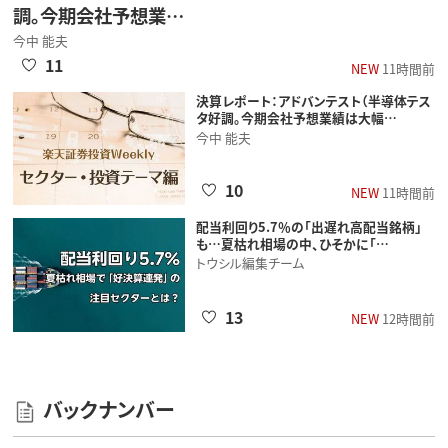
調。今期会社予想業…
今中 能夫
11
NEW
11時間前
決算レポート：アドバンテスト（半導体テス
タ好調。今期会社予想業績は大幅…
今中 能夫
10
NEW
11時間前
配当利回り5.7％の「出遅れ高配当銘柄」
も…夏枯れ相場の中、ひそかに「…
トウシル編集チーム
13
NEW
12時間前
バックナンバー