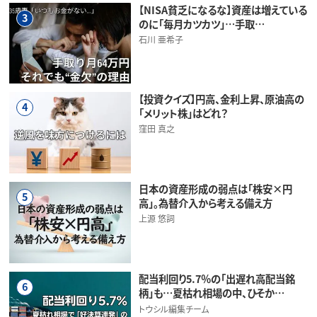
【NISA貧乏になるな】資産は増えている
3
のに「毎月カツカツ」…手取…
石川 亜希子
【投資クイズ】円高、金利上昇、原油高の
4
「メリット株」はどれ？
窪田 真之
日本の資産形成の弱点は「株安×円
5
高」。為替介入から考える備え方
上源 悠詞
配当利回り5.7％の「出遅れ高配当銘
6
柄」も…夏枯れ相場の中、ひそか…
トウシル編集チーム