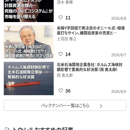
茂木 春輝
11
2026/8/8
米株V字回復で再注目のオニール式・相場
底打ちサイン。機関投資家の売買と…
土信田 雅之
14
2026/8/7
北米石油開発企業各社：ホルムズ海峡封
鎖影響で驚異的な好決算（西 勇太郎）
西 勇太郎
36
2026/8/6
バックナンバー一覧はこちら
トウシルおすすめの記事