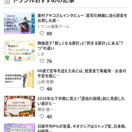
東村アキコさんインタビュー：実写化映画に自ら資金を
出資し大成…
トウシル編集チーム
89
物価高で「貧しくなる家計」と「貯まる家計」にある"7
つ"の違い
しま
76
60歳で定年を迎えたあとは、低賃金で再雇用…お金の
不安を盾に…
山崎 俊輔
44
2026年も下半期に突入！「夏枯れ相場」前に見直した
い家計と…
横田 健一
40
日経平均4％の急落、キオクシアはストップ安。日本株、
AI相場…