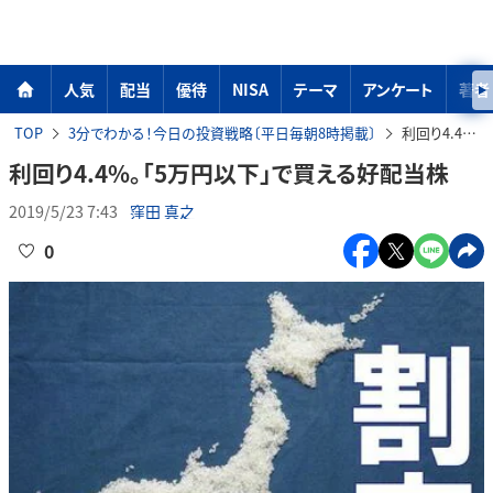
人気
配当
優待
NISA
テーマ
アンケート
著者
TOP
3分でわかる！今日の投資戦略〔平日毎朝8時掲載〕
利回り4.4%。「5万円以下」で買える好配当株
利回り4.4%。「5万円以下」で買える好配当株
2019/5/23 7:43
窪田 真之
0