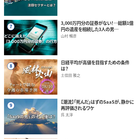
3,000万円分の証券がない！…総額1億
7
円の遺産を相続した3人の男…
山村 暢彦
日経平均が高値を目指すための条件
8
は？
土信田 雅之
【潮流】「死んだ」はずのSaaSが、静かに
9
再評価されるワケ
呉 太淳