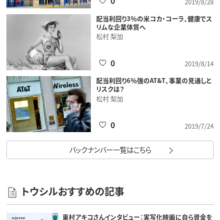
0
2019/8/28
配当利回り3％の米コカ・コーラ、健康でス
リムな企業体質へ
松村 梨加
0
2019/8/14
配当利回り6％強のAT&T、事業の見通しと
リスクは？
松村 梨加
0
2019/7/24
バックナンバー一覧はこちら
トウシルおすすめの記事
東村アキコさんインタビュー：実写化映画に自ら資金を