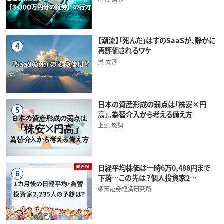
【潮流】「死んだ」はずのSaaSが、静かに
4
再評価されるワケ
呉 太淳
日本の資産形成の弱点は「株安×円
5
高」。為替介入から考える備え方
上源 悠詞
日経平均株価は一時6万0,488円まで
6
下落…この先は？個人投資家2…
楽天証券経済研究所