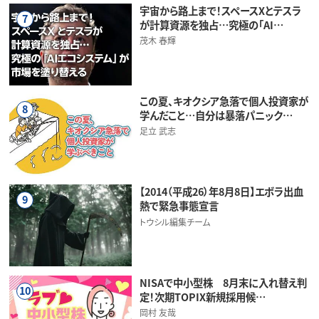
宇宙から路上まで！スペースXとテスラ
7
が計算資源を独占…究極の「AI…
茂木 春輝
この夏、キオクシア急落で個人投資家が
8
学んだこと…自分は暴落パニック…
足立 武志
【2014（平成26）年8月8日】エボラ出血
9
熱で緊急事態宣言
トウシル編集チーム
NISAで中小型株 8月末に入れ替え判
10
定！次期TOPIX新規採用候…
岡村 友哉