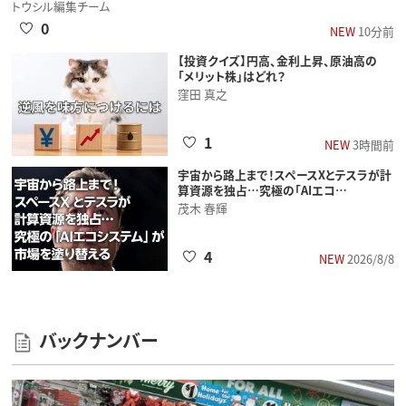
トウシル編集チーム
0
NEW
10分前
【投資クイズ】円高、金利上昇、原油高の
「メリット株」はどれ？
窪田 真之
1
NEW
3時間前
宇宙から路上まで！スペースXとテスラが計
算資源を独占…究極の「AIエコ…
茂木 春輝
4
NEW
2026/8/8
バックナンバー