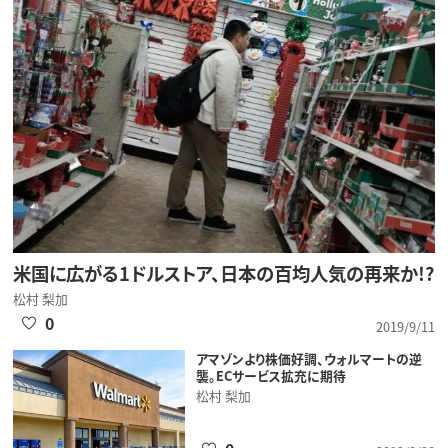
米国に広がる1ドルストア、日本の百均人気の再来か!?
松村 梨加
0
2019/9/11
アマゾンより株価好調、ウォルマートの逆
襲。ECサービス拡充に期待
松村 梨加