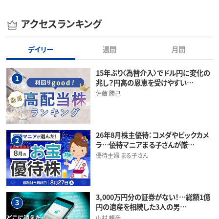
アクセスランキング
デイリー
週間
月間
15年ぶり〈為替介入〉でドル円に変化の
1
兆し？円高の恩恵を受けやすい…
佐藤 勝己
26年8月株主優待：コメダやビックカメ
2
ラ…優待マニアまる子さんが厳…
優待主婦 まる子さん
3,000万円分の証券がない！…総額1億
3
円の遺産を相続した3人の男…
山村 暢彦