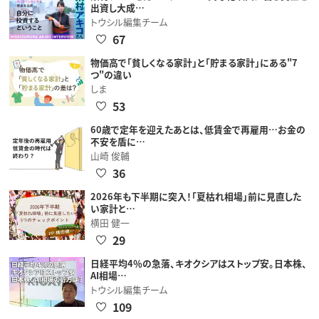
出資し大成…
トウシル編集チーム
67
物価高で「貧しくなる家計」と「貯まる家計」にある"7
つ"の違い
しま
53
60歳で定年を迎えたあとは、低賃金で再雇用…お金の
不安を盾に…
山崎 俊輔
36
2026年も下半期に突入！「夏枯れ相場」前に見直した
い家計と…
横田 健一
29
日経平均4％の急落、キオクシアはストップ安。日本株、
AI相場…
トウシル編集チーム
109