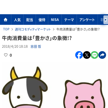
人気
配当
優待
NISA
テーマ
アンケート
著者
TOP
週刊コモディティマーケット
牛肉消費量は「豊かさ」の象徴!?
牛肉消費量は「豊かさ」の象徴!?
2018/4/20 18:18
吉田 哲
0