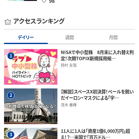
98
アクセスランキング
デイリー
週間
月間
NISAで中小型株 8月末に入れ替え判
1
定！次期TOPIX新規採用候…
岡村 友哉
【解説】スペースX初決算！ベールを脱い
2
だイーロン・マスクによる「宇…
茂木 春輝
11人に1人は「資産1億6,000万円」超
3
え！？…米国で「百万ドル…