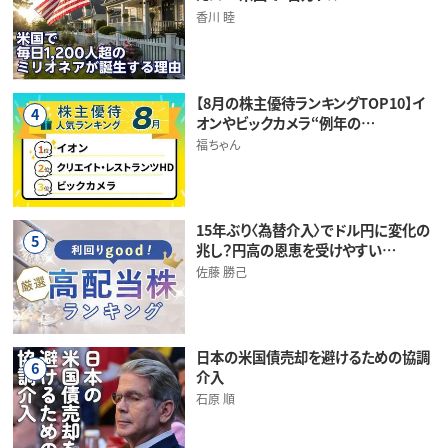
香川 睦
【8月の株主優待ランキングTOP10】イ
4
オンやビックカメラ“例年の…
福ちゃん
15年ぶり〈為替介入〉でドル円に変化の
5
兆し？円高の恩恵を受けやすい…
佐藤 勝己
日本の米国債売却を避けるための協調
6
介入
石原 順