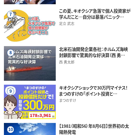
この夏、キオクシア急落で個人投資家が
7
学んだこと…自分は暴落パニック…
足立 武志
北米石油開発企業各社：ホルムズ海峡
8
封鎖影響で驚異的な好決算（西 勇…
西 勇太郎
キオクシアショックで30万円マイナス！
9
まつのすけの「ポイント投資と…
まつのすけ
【1981（昭和56）年8月6日】世界初の太
10
陽熱発電