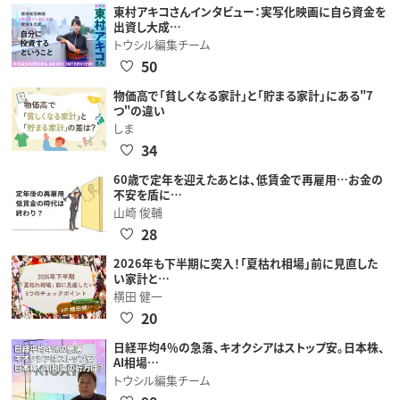
東村アキコさんインタビュー：実写化映画に自ら資金を
出資し大成…
トウシル編集チーム
50
物価高で「貧しくなる家計」と「貯まる家計」にある"7
つ"の違い
しま
34
60歳で定年を迎えたあとは、低賃金で再雇用…お金の
不安を盾に…
山崎 俊輔
28
2026年も下半期に突入！「夏枯れ相場」前に見直した
い家計と…
横田 健一
20
日経平均4％の急落、キオクシアはストップ安。日本株、
AI相場…
トウシル編集チーム