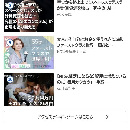
宇宙から路上まで！スペースXとテスラ
8
が計算資源を独占…究極の「AI…
茂木 春輝
大人こそ自分にお金を使うべき！55歳、
9
ファーストクラス世界一周ひと…
トウシル編集チーム
【NISA貧乏になるな】資産は増えている
10
のに「毎月カツカツ」…手取…
石川 亜希子
アクセスランキング一覧はこちら