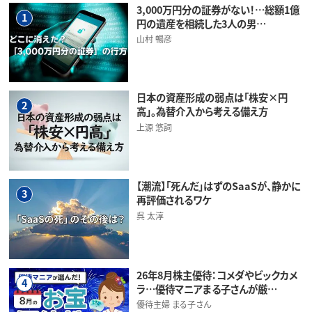
3,000万円分の証券がない！…総額1億
1
円の遺産を相続した3人の男…
山村 暢彦
日本の資産形成の弱点は「株安×円
2
高」。為替介入から考える備え方
上源 悠詞
【潮流】「死んだ」はずのSaaSが、静かに
3
再評価されるワケ
呉 太淳
26年8月株主優待：コメダやビックカメ
4
ラ…優待マニアまる子さんが厳…
優待主婦 まる子さん