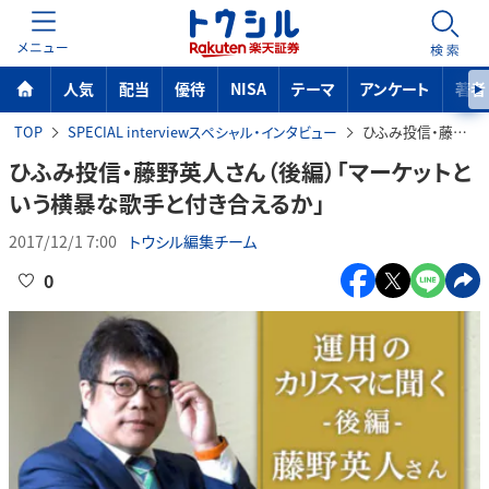
MENU
検索
人気
配当
優待
NISA
テーマ
アンケート
著者
TOP
SPECIAL interviewスペシャル・インタビュー
ひふみ投信・藤野英人さん（後編）「マーケットという横暴な歌手と付き合えるか」
ひふみ投信・藤野英人さん（後編）「マーケットと
いう横暴な歌手と付き合えるか」
2017/12/1 7:00
トウシル編集チーム
0