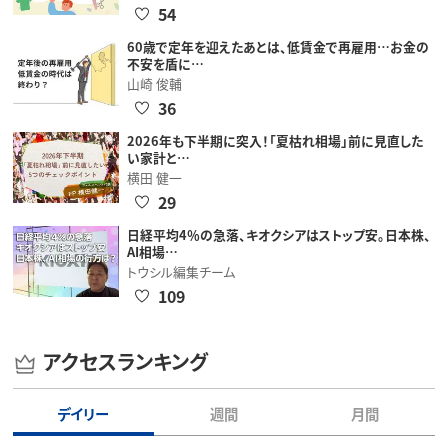
54
60歳で定年を迎えたあとは、低賃金で再雇用…お金の
不安を盾に…
山崎 俊輔
36
2026年も下半期に突入！「夏枯れ相場」前に見直した
い家計と…
横田 健一
29
日経平均4％の急落、キオクシアはストップ安。日本株、
AI相場…
トウシル編集チーム
109
アクセスランキング
デイリー
週間
月間