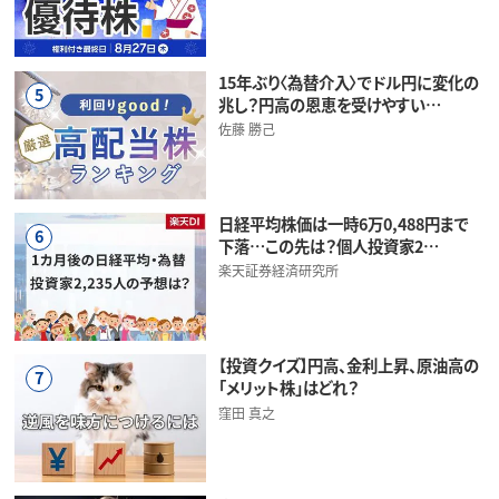
15年ぶり〈為替介入〉でドル円に変化の
5
兆し？円高の恩恵を受けやすい…
佐藤 勝己
日経平均株価は一時6万0,488円まで
6
下落…この先は？個人投資家2…
楽天証券経済研究所
【投資クイズ】円高、金利上昇、原油高の
7
「メリット株」はどれ？
窪田 真之