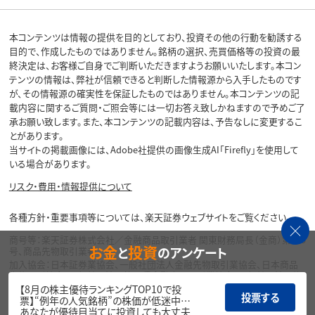
本コンテンツは情報の提供を目的としており、投資その他の行動を勧誘する
目的で、作成したものではありません。銘柄の選択、売買価格等の投資の最
終決定は、お客様ご自身でご判断いただきますようお願いいたします。本コン
テンツの情報は、弊社が信頼できると判断した情報源から入手したものです
が、その情報源の確実性を保証したものではありません。本コンテンツの記
載内容に関するご質問・ご照会等には一切お答え致しかねますので予めご了
承お願い致します。また、本コンテンツの記載内容は、予告なしに変更するこ
とがあります。
当サイトの掲載画像には、Adobe社提供の画像生成AI「Firefly」を使用して
いる場合があります。
リスク・費用・情報提供について
各種方針・重要事項等については、楽天証券ウェブサイトをご覧ください。
商号等：楽天証券株式会社／金融商品取引業者 関東財務局長（金商）第195
お金
投資
と
のアンケート
号、商品先物取引業者
加入協会：日本証券業協会、一般社団法人金融先物取引業協会、日本商品
先物取引協会、一般社団法人第二種金融商品取引業協会、一般社団法人資
産運用業協会
【8月の株主優待ランキングTOP10で投
投票する
票】“例年の人気銘柄”の株価が低迷中…
Copyright©
あなたが優待目当てに投資しても大丈夫