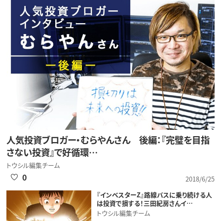
人気投資ブロガー・むらやんさん 後編：『完璧を目指
さない投資』で好循環…
トウシル編集チーム
0
2018/6/25
『インベスターZ』路線バスに乗り続ける人
は投資で損する！三田紀房さんイ…
トウシル編集チーム