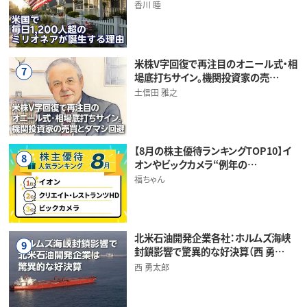
香川 睦
米株V字回復で再注目のオニール式・相
7
場底打ちサイン。機関投資家の売…
土信田 雅之
【8月の株主優待ランキングTOP10】イ
8
オンやビックカメラ“例年の…
福ちゃん
北米石油開発企業各社：ホルムズ海峡
9
封鎖影響で驚異的な好決算（西 勇…
西 勇太郎