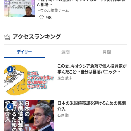
AI相場…
トウシル編集チーム
98
アクセスランキング
デイリー
週間
月間
この夏、キオクシア急落で個人投資家が
1
学んだこと…自分は暴落パニック…
足立 武志
日本の米国債売却を避けるための協調
2
介入
石原 順