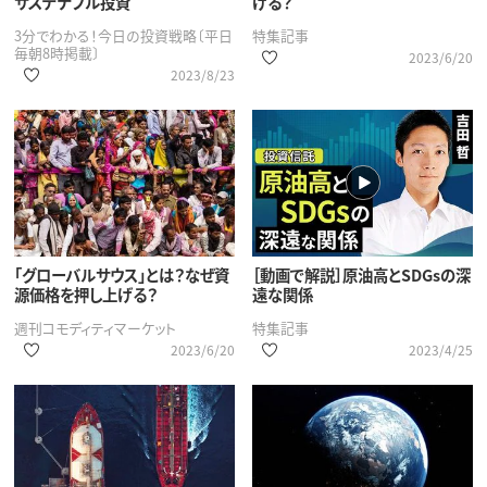
サステナブル投資
げる？
3分でわかる！今日の投資戦略〔平日
特集記事
毎朝8時掲載〕
2023/6/20
2023/8/23
「グローバルサウス」とは？なぜ資
［動画で解説］原油高とSDGsの深
源価格を押し上げる？
遠な関係
週刊コモディティマーケット
特集記事
2023/6/20
2023/4/25