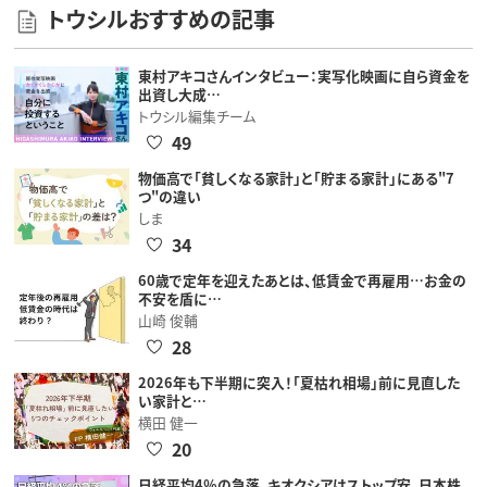
トウシルおすすめの記事
東村アキコさんインタビュー：実写化映画に自ら資金を
出資し大成…
トウシル編集チーム
49
物価高で「貧しくなる家計」と「貯まる家計」にある"7
つ"の違い
しま
34
60歳で定年を迎えたあとは、低賃金で再雇用…お金の
不安を盾に…
山崎 俊輔
28
2026年も下半期に突入！「夏枯れ相場」前に見直した
い家計と…
横田 健一
20
日経平均4％の急落、キオクシアはストップ安。日本株、