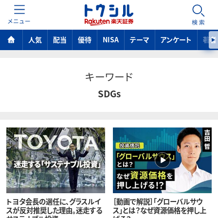
MENU
検索
人気
配当
優待
NISA
テーマ
アンケート
著者
キーワード
SDGs
トヨタ会長の選任に、グラスルイ
［動画で解説］「グローバルサウ
スが反対推奨した理由。迷走する
ス」とは？なぜ資源価格を押し上