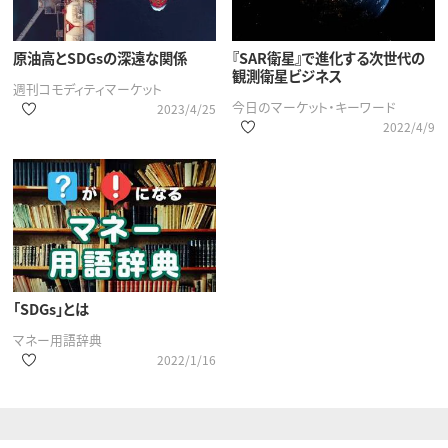
原油高とSDGsの深遠な関係
『SAR衛星』で進化する次世代の
観測衛星ビジネス
週刊コモディティマーケット
今日のマーケット・キーワード
2023/4/25
2022/4/9
「SDGs」とは
マネー用語辞典
2022/1/16