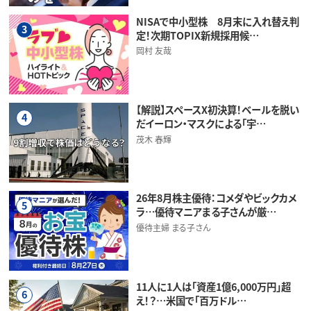
NISAで中小型株 8月末に入れ替え判
3
定！次期TOPIX新規採用候…
岡村 友哉
【解説】スペースX初決算！ベールを脱い
4
だイーロン・マスクによる「宇…
茂木 春輝
26年8月株主優待：コメダやビックカメ
5
ラ…優待マニアまる子さんが厳…
優待主婦 まる子さん
11人に1人は「資産1億6,000万円」超
6
え！？…米国で「百万ドル…