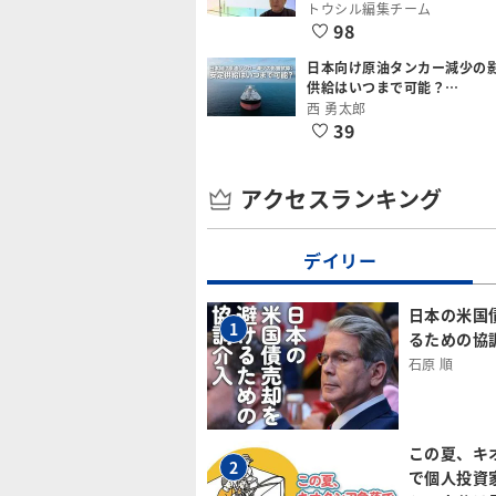
トウシル編集チーム
98
日本向け原油タンカー減少の
供給はいつまで可能？…
西 勇太郎
39
アクセスランキング
デイリー
日本の米国
1
るための協
石原 順
この夏、キ
2
で個人投資