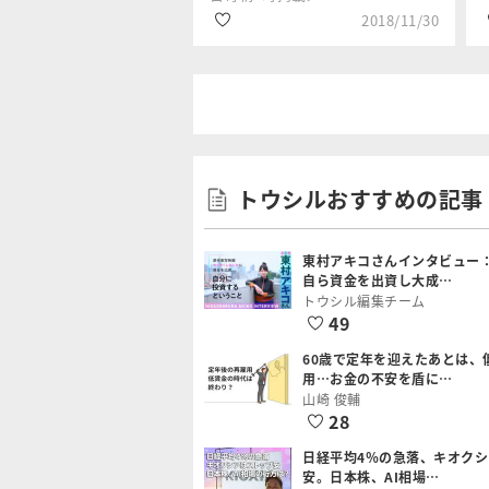
2018/11/30
#日経平均株価
香川 睦
#NASDAQ
トウシルおすすめの記事
#GAFA
東村アキコさんインタビュー
自ら資金を出資し大成…
トウシル編集チーム
49
60歳で定年を迎えたあとは、
用…お金の不安を盾に…
山崎 俊輔
28
日経平均4％の急落、キオク
安。日本株、AI相場…