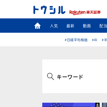
トップ
人気
最新
動画
配
#日経平均株価
#AI
#
キーワード