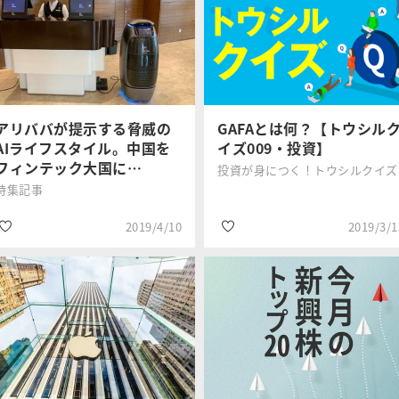
#米国株
#米国株
松村 梨加
香川 睦
#銘柄選び
#日経平均株価
#決算
#トランプ大統領
アリババが提示する脅威の
GAFAとは何？【トウシル
AIライフスタイル。中国を
イズ009・投資】
フィンテック大国に…
投資が身につく！トウシルクイズ
特集記事
2019/4/10
2019/3/1
#政治・経済
#海外株式
田中 道昭
トウシル編集
#投資初心者
#GAFA
チーム
#GAFA
#銘柄選び