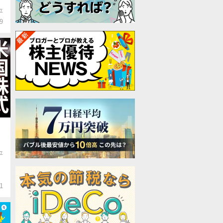
平
9
平
1