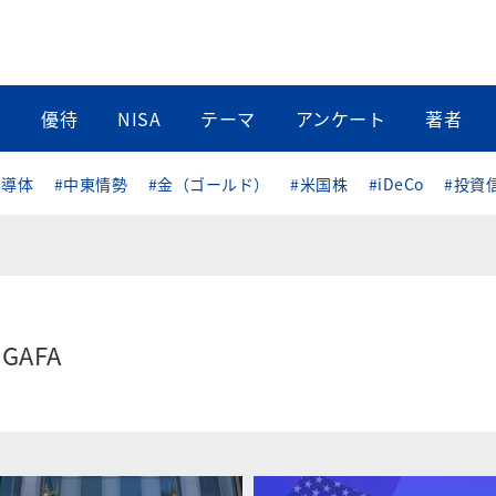
当
優待
NISA
テーマ
アンケート
著者
半導体
#中東情勢
#金（ゴールド）
#米国株
#iDeCo
#投資
GAFA