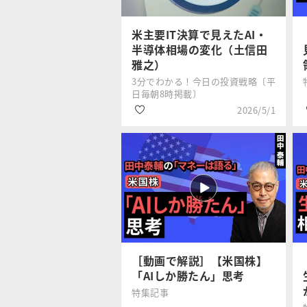
#米国株
米主要IT決算で見えたAI・
半導体相場の変化（土信田
雅之）
3分でわかる！今日の投資戦略〔平
日毎朝8時掲載〕
2026/5/1
#生成AI
土信田 雅之
#GAFA
#米国株
［動画で解説］【米国株】
「AIしか勝たん」思考
特集記事