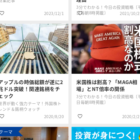
特集記事
3分でわかる！今日の投資戦略〔
日毎朝8時掲載〕
2023/12/1
2021/10/2
#米国株
#SP500
田中泰輔
香川 睦
#GAFA
#銘柄選び
#半導体
#GAFA
アップルの時価総額が遂に2
米国株は割高？「MAGA相
兆ドル突破！関連銘柄をチ
場」とNT倍率の関係
ェック
3分でわかる！今日の投資戦略〔
日毎朝8時掲載〕
世界が動く強力テーマ！外国株ト
レンド＆銘柄ウォッチ
2020/8/20
2020/2/2
テーマ