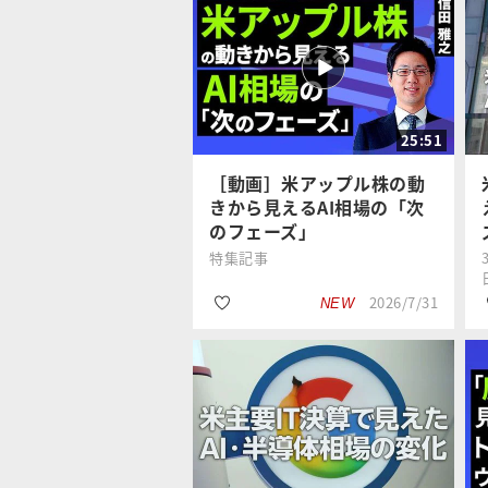
25:51
［動画］米アップル株の動
きから見えるAI相場の「次
のフェーズ」
特集記事
2026/7/31
NEW
#生成AI
土信田 雅之
#GAFA