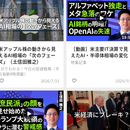
18:
米アップル株の動きから見
［動画］米主要IT決算で見
えるAI相場の「次のフェー
えたAI・半導体相場の変化
ズ」（土信田雅之）
特集記事
3分でわかる！今日の投資戦略〔平
日毎朝8時掲載〕
2026/7/31
2026/5/
#生成AI
#生成AI
土信田 雅之
土信田 雅之
#GAFA
#米国株