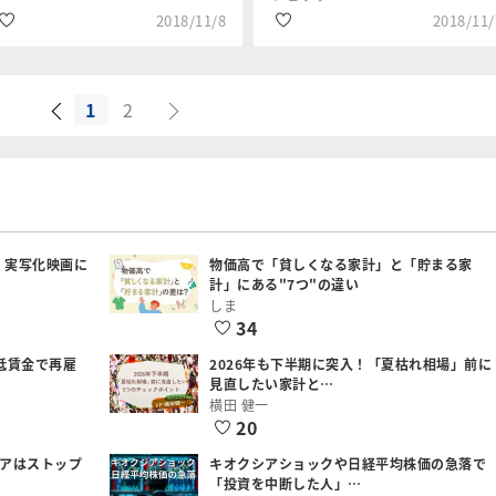
2018/11/8
2018/11/
1
2
#米国
#銘柄選び
石原 順
岡村 友哉
#ドル
#国内株式
#GAFA
#新興株
：実写化映画に
物価高で「貧しくなる家計」と「貯まる家
計」にある"7つ"の違い
しま
34
低賃金で再雇
2026年も下半期に突入！「夏枯れ相場」前に
見直したい家計と…
横田 健一
20
シアはストップ
キオクシアショックや日経平均株価の急落で
「投資を中断した人」…