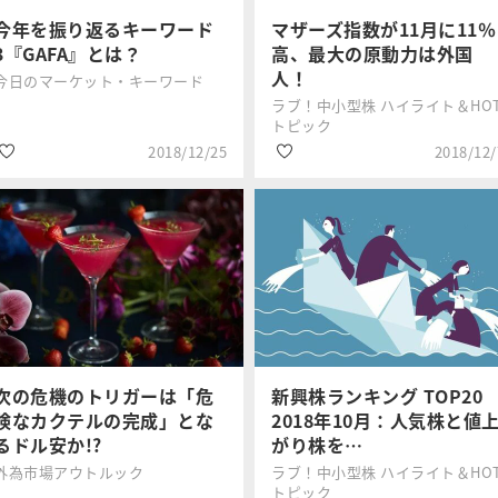
今年を振り返るキーワード
マザーズ指数が11月に11％
3『GAFA』とは？
高、最大の原動力は外国
人！
今日のマーケット・キーワード
ラブ！中小型株 ハイライト＆HO
トピック
2018/12/25
2018/12/
#米国株
#銘柄選び
三井住友DSア
岡村 友哉
#GAFA
#国内株式
セットマネジ
メント
#新興株
次の危機のトリガーは「危
新興株ランキング TOP2
険なカクテルの完成」とな
2018年10月：人気株と値
るドル安か!?
がり株を…
外為市場アウトルック
ラブ！中小型株 ハイライト＆HO
トピック