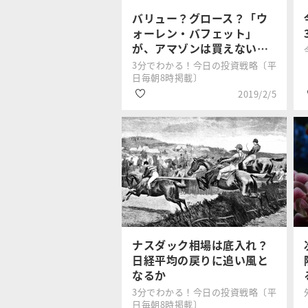
バリュー？グロース？「ウ
ォーレン・バフェット」
が、アマゾンは買えない…
3分でわかる！今日の投資戦略〔平
日毎朝8時掲載〕
2019/2/5
#日経平均株価
窪田 真之
#GAFA
#バフェット
ナスダック相場は底入れ？
日経平均の戻りに追い風と
なるか
3分でわかる！今日の投資戦略〔平
日毎朝8時掲載〕