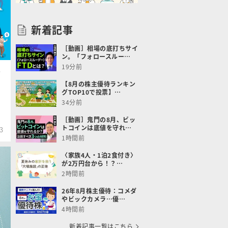
新着記事
［動画］相場の底打ちサイ
ン。「フォロースルー…
19分前
ク
【8月の株主優待ランキン
グTOP10で投票】…
34分前
［動画］鬼門の8月、ビッ
トコインは底値を守れ…
3
1時間前
〈家族4人・1泊2食付き〉
が2万円台から！？…
2時間前
26年8月株主優待：コメダ
やビックカメラ…優…
4時間前
新着記事一覧はこちら