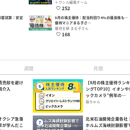
トウシル編集チーム
252
影響試算：安定
9月の株主優待：配当利回り4%の優良株も…
優待マニアまる子さ…
優待主婦 まる子さん
168
週間
月間
債売却を避け
【8月の株主優待ラン
6
調介入
ングTOP10】イオンや
ックカメラ“例年の…
福ちゃん
オクシア急落
北米石油開発企業各社
7
家が学んだこ
ホルムズ海峡封鎖影響