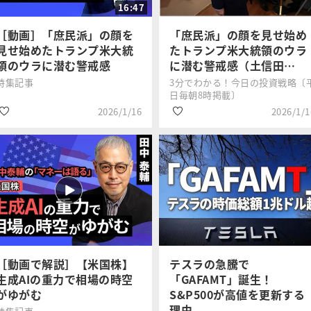
16:47
#米国株
#GAFA
［動画］「庶民派」の顔を
「庶民派」の顔を見せ始め
見せ始めたトランプ米大統
たトランプ米大統領のウラ
領のウラに潜む警戒感
に潜む警戒感（土信田…
特集記事
3分でわかる！今日の投資戦略〔
日毎朝8時掲載〕
2026/1/16
2026/1/1
#トランプ大統領
#トランプ大統領
土信田 雅之
土信田 雅之
#GAFA
#GAFA
#米国株
#米国株
［動画で解説］【米国株】
テスラの急騰で
生成AIの重力で相場の時空
「GAFAMT」誕生！
がゆがむ
S&P500が高値を更新する
理由