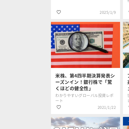
2025/1/9
#生成AI
田中泰輔
#GAFA
#米国株
米株、第4四半期決算発表シ
ーズンイン！銀行株で「驚
くほどの健全性」
わかりやすいグローバル投資レポ
ート
2021/1/22