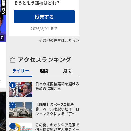
そうと思う銘柄はどれ？
投票する
2026/8/21 まで
57
その他の投票はこちら＞
アクセスランキング
デイリー
週間
月間
1
日本の米国債売却を避ける
1
ための協調介入
【解説】スペースX初決
2
算！ベールを脱いだイーロ
ン・マスクによる「宇…
この夏、キオクシア急落で
3
個人投資家が学んだこと…