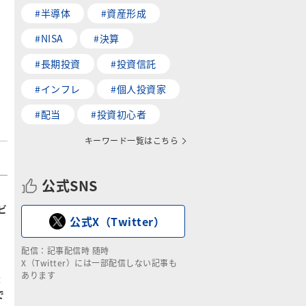
#半導体
#資産形成
#NISA
#決算
#長期投資
#投資信託
#インフレ
#個人投資家
#配当
#投資初心者
キーワード一覧はこちら
公式SNS
キ
ビ
公式X（Twitter）
配信：記事配信時 随時
X（Twitter）には一部配信しない記事も
あります
：
で