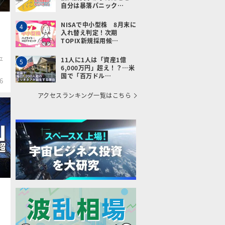
自分は暴落パニック…
NISAで中小型株 8月末に
4
入れ替え判定！次期
TOPIX新規採用候…
平
11人に1人は「資産1億
5
6,000万円」超え！？…米
国で「百万ドル…
6
アクセスランキング一覧はこちら