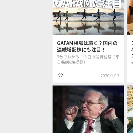
#米国株
広瀬 隆雄
#決算
#GAFA
GAFAM相場は続く？国内の
連続増配株にも注目！
3分でわかる！今日の投資戦略〔平
日毎朝8時掲載〕
2020/1/17
#日経平均株価
香川 睦
#銘柄選び
#利回り