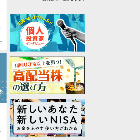
T
7
0
上
T