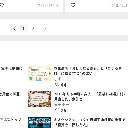
2018/12/13
2018/12/1
1
2
#投資信託
#日経平均株価
篠田 尚子
土信田 雅之
#2019年年末年始特
#政治・経済
集
#2019年年末年始特
#REIT
集
：実写化映画に
物価高で「貧しくなる家計」と「貯まる家
計」にある"7つ"の違い
しま
44
低賃金で再雇
2026年も下半期に突入！「夏枯れ相場」前に
見直したい家計と…
横田 健一
25
シアはストップ
キオクシアショックや日経平均株価の急落で
「投資を中断した人」…