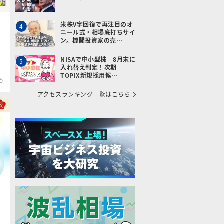
米株V字回復で再注目のオ
4
ニール式・相場底打ちサイ
ン。機関投資家の売…
NISAで中小型株 8月末に
5
入れ替え判定！次期
TOPIX新規採用候…
5
アクセスランキング一覧はこちら