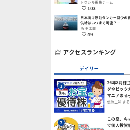
トウシル編集チーム
103
日本向け原油タンカー減少の
供給はいつまで可能？…
西 勇太郎
49
アクセスランキング
デイリー
26年8月株
1
ダやビック
マニアまる
優待主婦 ま
この夏、キ
2
で個人投資