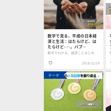
#銘柄選び
松村 梨加
#国内株式
#2019年年末年始特
集
数字で見る、平成の日本経
済と生活：はたらけど、は
たらけど･･･。バブ…
数字でわかる。経済ことはじめ
2018/12/18
テーマ
#2019年年末年始特
集
鈴木 卓実
#家計