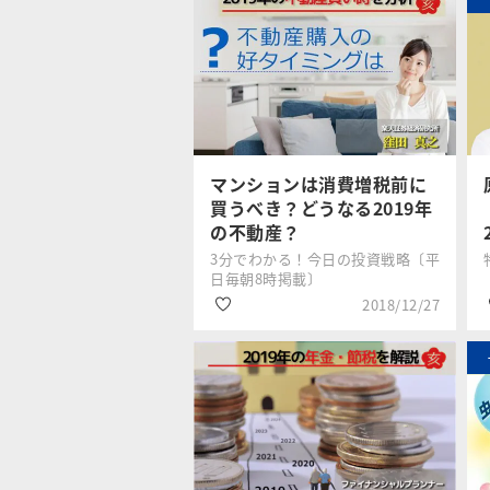
マンションは消費増税前に
買うべき？どうなる2019年
の不動産？
3分でわかる！今日の投資戦略〔平
日毎朝8時掲載〕
2018/12/27
#不動産
窪田 真之
#税金