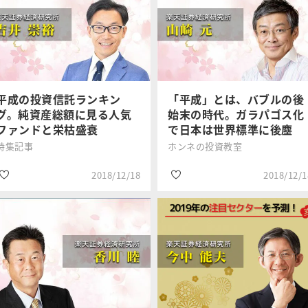
#銘柄選び
#2019年年末年始特
集
松村 梨加
荒地 潤
#小売業
#ドル
#2019年年末年始特
集
#FX
平成の投資信託ランキン
「平成」とは、バブルの後
グ。純資産総額に見る人気
始末の時代。ガラパゴス化
ファンドと栄枯盛衰
で日本は世界標準に後塵
特集記事
ホンネの投資教室
2018/12/18
2018/12/1
#2019年年末年始特
#2019年年末年始特
集
集
吉井 崇裕
山崎 元
#投資信託
#政治・経済