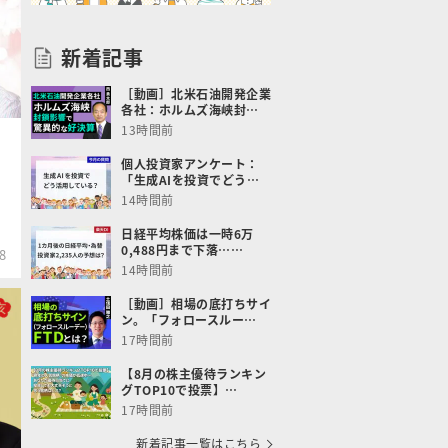
新着記事
［動画］北米石油開発企業
各社：ホルムズ海峡封…
13時間前
個人投資家アンケート：
「生成AIを投資でどう…
14時間前
日経平均株価は一時6万
0,488円まで下落……
8
14時間前
［動画］相場の底打ちサイ
ン。「フォロースルー…
17時間前
【8月の株主優待ランキン
グTOP10で投票】…
17時間前
新着記事一覧はこちら