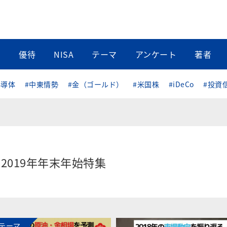
当
優待
NISA
テーマ
アンケート
著者
半導体
#中東情勢
#金（ゴールド）
#米国株
#iDeCo
#投資
2019年年末年始特集
テーマ