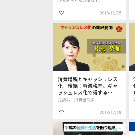
かすみちゃんの優待生活
2018/12/25
#2019年年末年始特
集
トウシル編集
チーム
#株主優待
#個人投資家
消費増税とキャッシュレス
化 後編：軽減税率、キャ
ッシュレス化で得する…
先読み！消費最前線
2018/12/19