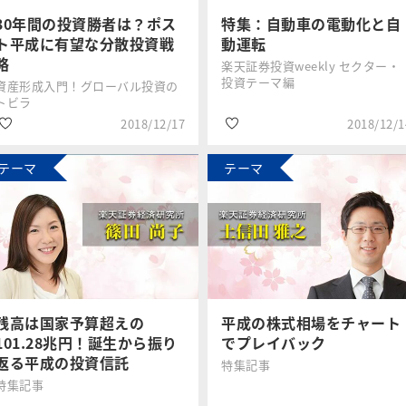
#ランキング
#みんなの投資
30年間の投資勝者は？ポス
特集：自動車の電動化と自
ト平成に有望な分散投資戦
動運転
略
楽天証券投資weekly セクター・
投資テーマ編
資産形成入門！グローバル投資の
トビラ
2018/12/17
2018/12/1
テーマ
テーマ
#資産形成
#銘柄選び
香川 睦
今中 能夫
#2019年年末年始特
#業績
集
#自動車関連
#分散投資
残高は国家予算超えの
平成の株式相場をチャート
101.28兆円！誕生から振り
でプレイバック
返る平成の投資信託
特集記事
特集記事