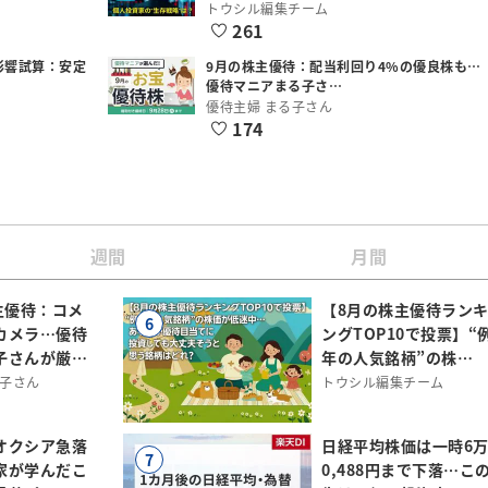
トウシル編集チーム
261
影響試算：安定
9月の株主優待：配当利回り4%の優良株も…
優待マニアまる子さ…
優待主婦 まる子さん
174
週間
月間
主優待：コメ
【8月の株主優待ラン
6
カメラ…優待
ングTOP10で投票】“
子さんが厳…
年の人気銘柄”の株…
る子さん
トウシル編集チーム
オクシア急落
日経平均株価は一時6
7
家が学んだこ
0,488円まで下落…こ