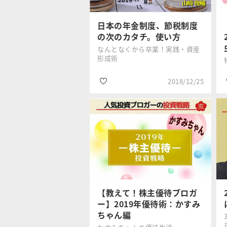
#2019年年末年始特
集
日本の年金制度、節税制度
の次のカタチ。使い方
なんとなくから卒業！実践・資産
形成術
2018/12/25
#つみたてNISA
山崎 俊輔
#iDeCo
#2019年年末年始特
集
【教えて！株主優待ブロガ
ー】2019年優待術：かすみ
ちゃん編