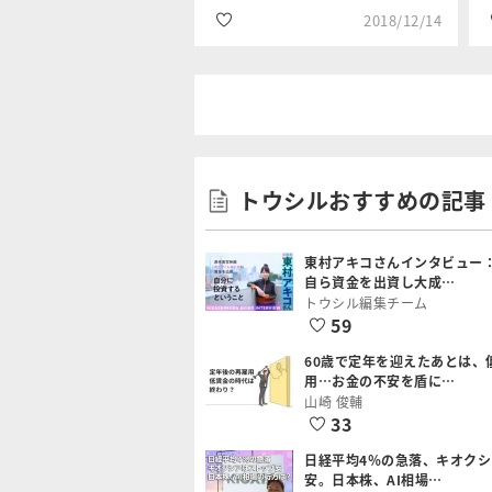
2018/12/14
#国内株式
岡村 友哉
#株式市場
トウシルおすすめの記事
#2019年年末年始特
集
東村アキコさんインタビュー
自ら資金を出資し大成…
トウシル編集チーム
59
60歳で定年を迎えたあとは、
用…お金の不安を盾に…
山崎 俊輔
33
日経平均4％の急落、キオク
安。日本株、AI相場…