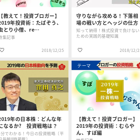
#2019年年末年始特
#金・プラチナ
集
【教えて！投資ブロガー】
守りながら攻める！下落相
2019年投資術：たぱぞう、
場の戦い方とヘッジの仕方
虫とり小僧、re…
知って納得！株式投資で負けない
ための実践的基礎知識
特集記事
2018/12/25
2018/12/2
テーマ
#2019年年末年始特
#投資初心者
集
トウシル編集
足立 武志
#個人投資家
チーム
#個人投資家
#2019年年末年始特
#インデックス投資
集
2019年の日本株：どんな年
【教えて！投資ブロガー】
になるか? 投資戦略は？
2019年の投資術：むらや
ん、すぽ編
3分でわかる！今日の投資戦略〔平
日毎朝8時掲載〕