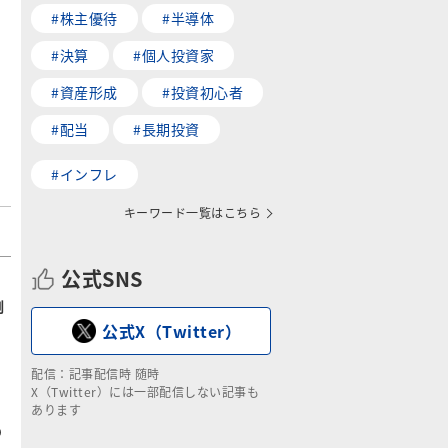
#株主優待
#半導体
#決算
#個人投資家
#資産形成
#投資初心者
#配当
#長期投資
#インフレ
キーワード一覧はこちら
公式SNS
キ
例
公式X（Twitter）
配信：記事配信時 随時
X（Twitter）には一部配信しない記事も
万
あります
の