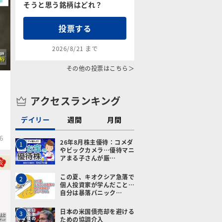
そうと思う銘柄はどれ？
投票する
2026/8/21 まで
その他の投票はこちら＞
アクセスランキング
デイリー
週間
月間
6
26年8月株主優待：コメダ
1
やビックカメラ…優待マニ
アまる子さんが厳…
この夏、キオクシア急落で
2
個人投資家が学んだこと…
自分は暴落パニック…
日本の米国債売却を避ける
3
ための協調介入