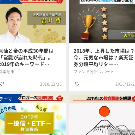
原油と金の平成30年間は
2018年、上昇した市場は？
「常識が崩れた時代」。
今、元気な市場は？楽天証
2019年のキーワード…
券分類平均リター…
特集記事
ファンド分析レポート
2018/12/26
2018/12/2
テーマ
#2019年年末年始特
#分散投資
集
吉田 哲
吉井 崇裕
#銘柄選び
#原油