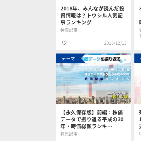
#政治・経済
2018年、みんなが読んだ投
資情報は？トウシル人気記
事ランキング
特集記事
2018/12/18
テーマ
#2019年年末年始特
集
トウシル編集
チーム
#みんなの投資
#投資初心者
【永久保存版】前編：株価
データで振り返る平成の30
年・時価総額ランキ…
特集記事