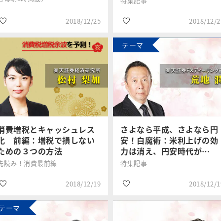
特集記事
2018/12/25
2018/12/2
テーマ
#日経平均株価
#2019年年末年始特
集
窪田 真之
トウシル編集
#世界景気減速
チーム
#個人投資家
#NYダウ
#デイトレード
消費増税とキャッシュレス
さよなら平成、さよなら円
化 前編：増税で損しない
安！白魔術：米利上げの効
ための３つの方法
力は消え、円安時代が…
先読み！消費最前線
特集記事
2018/12/19
2018/12/1
テーマ