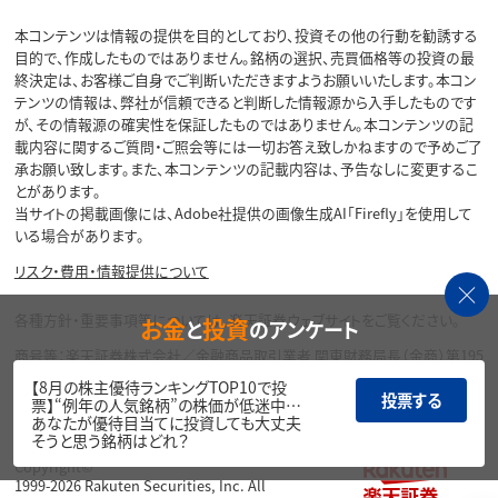
本コンテンツは情報の提供を目的としており、投資その他の行動を勧誘する
目的で、作成したものではありません。銘柄の選択、売買価格等の投資の最
終決定は、お客様ご自身でご判断いただきますようお願いいたします。本コン
テンツの情報は、弊社が信頼できると判断した情報源から入手したものです
が、その情報源の確実性を保証したものではありません。本コンテンツの記
載内容に関するご質問・ご照会等には一切お答え致しかねますので予めご了
承お願い致します。また、本コンテンツの記載内容は、予告なしに変更するこ
とがあります。
当サイトの掲載画像には、Adobe社提供の画像生成AI「Firefly」を使用して
いる場合があります。
リスク・費用・情報提供について
各種方針・重要事項等については、楽天証券ウェブサイトをご覧ください。
お金
投資
と
のアンケート
商号等：楽天証券株式会社／金融商品取引業者 関東財務局長（金商）第195
号、商品先物取引業者
【8月の株主優待ランキングTOP10で投
加入協会：日本証券業協会、一般社団法人金融先物取引業協会、日本商品
投票する
票】“例年の人気銘柄”の株価が低迷中…
先物取引協会、一般社団法人第二種金融商品取引業協会、一般社団法人資
あなたが優待目当てに投資しても大丈夫
産運用業協会
そうと思う銘柄はどれ？
Copyright©
1999-2026 Rakuten Securities, Inc. All