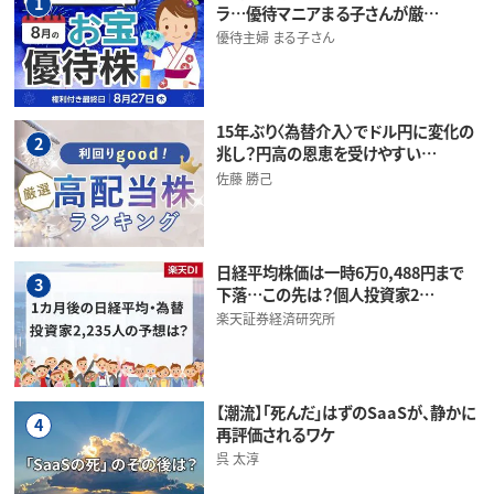
1
ラ…優待マニアまる子さんが厳…
優待主婦 まる子さん
15年ぶり〈為替介入〉でドル円に変化の
2
兆し？円高の恩恵を受けやすい…
佐藤 勝己
日経平均株価は一時6万0,488円まで
3
下落…この先は？個人投資家2…
楽天証券経済研究所
【潮流】「死んだ」はずのSaaSが、静かに
4
再評価されるワケ
呉 太淳