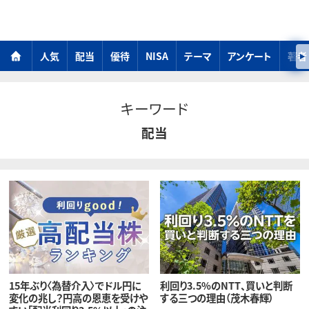
人気
配当
優待
NISA
テーマ
アンケート
著者
キーワード
配当
15年ぶり〈為替介入〉でドル円に
利回り3.5%のNTT、買いと判断
変化の兆し？円高の恩恵を受けや
する三つの理由（茂木春輝）