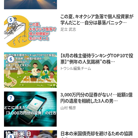
この夏、キオクシア急落で個人投資家が
5
学んだこと…自分は暴落パニック…
足立 武志
【8月の株主優待ランキングTOP10で投
6
票】“例年の人気銘柄”の株…
トウシル編集チーム
3,000万円分の証券がない！…総額1億
7
円の遺産を相続した3人の男…
山村 暢彦
日本の米国債売却を避けるための協調
8