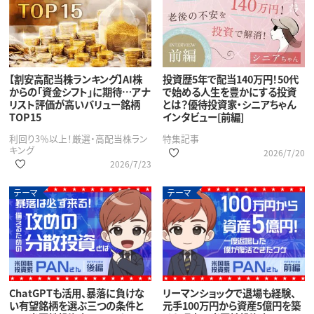
【割安高配当株ランキング】AI株
投資歴5年で配当140万円！50代
からの「資金シフト」に期待…アナ
で始める人生を豊かにする投資
リスト評価が高いバリュー銘柄
とは？優待投資家・シニアちゃん
TOP15
インタビュー[前編]
利回り3％以上！厳選・高配当株ラン
特集記事
キング
2026/7/20
2026/7/23
テーマ
テーマ
ChatGPTも活用、暴落に負けな
リーマンショックで退場も経験、
い有望銘柄を選ぶ三つの条件と
元手100万円から資産5億円を築