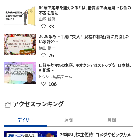
60歳で定年を迎えたあとは、低賃金で再雇用…お金の
不安を盾に…
山崎 俊輔
33
2026年も下半期に突入！「夏枯れ相場」前に見直した
い家計と…
横田 健一
26
日経平均4％の急落、キオクシアはストップ安。日本株、
AI相場…
トウシル編集チーム
106
アクセスランキング
デイリー
週間
月間
26年8月株主優待：コメダやビックカメ