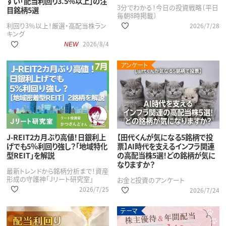
すい「配当利回り3.5%以上」の注
3分でわかる！今日の投資戦略〔平日
目銘柄5選
毎朝8時掲載〕
利回り3％以上！厳選・高配当株ラン
2026/7/28
キング
2026/8/4
NEW
アンケート
J-REIT2カ月ぶり高値！日銀利上
【田代くんが気になる5銘柄で投
げでも5％利回り強し？「地域特化
票】AI時代を支えるインフラ関連
型REIT」を解説
の高配当株5選！どの銘柄が気に
なりますか？
最新トレンドから銘柄分析まで！資産
形成の守護神「Jリート研究室」
お金と投資のアンケート
2026/7/25
2026/7/24
テーマ