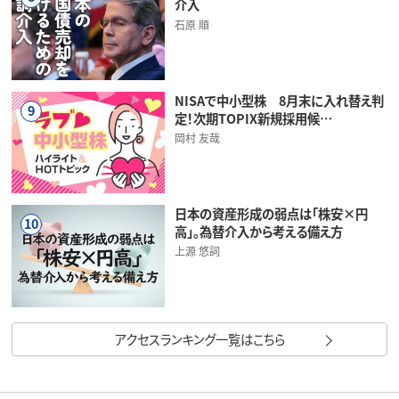
介入
石原 順
NISAで中小型株 8月末に入れ替え判
9
定！次期TOPIX新規採用候…
岡村 友哉
日本の資産形成の弱点は「株安×円
10
高」。為替介入から考える備え方
上源 悠詞
アクセスランキング一覧はこちら