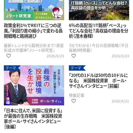
政策金利1%でREITに三つの逆
6％の高配当！IT銘柄「ベース」っ
風。「利回り差の縮小」で変わる長
てどんな会社？高収益の理由を分
期戦略と銘柄選び
析（茂木春輝）
最新トレンドから銘柄分析まで！資産
3分でわかる！今日の投資戦略〔平日
形成の守護神「Jリート研究室」
毎朝8時掲載〕
2026/6/23
2026/6/23
テーマ
テーマ
「日本に住んで、米国に投資する」
「20代の1ドルは50代の10ドルに
が最強の生存戦略 米国株投資
なる」 米国株投資家 ポール・
家ポール・サイさんインタビュー
サイさんインタビュー［前編］
［後編］
特集記事