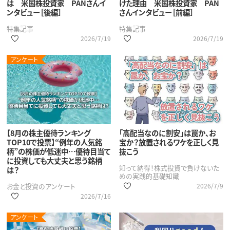
は 米国株投資家 PANさんイ
けた理由 米国株投資家 PAN
ンタビュー［後編］
さんインタビュー［前編］
特集記事
特集記事
2026/7/19
2026/7/19
アンケート
【8月の株主優待ランキング
「高配当なのに割安」は罠か、お
TOP10で投票】“例年の人気銘
宝か？放置されるワケを正しく見
柄”の株価が低迷中…優待目当て
抜こう
に投資しても大丈夫と思う銘柄
知って納得！株式投資で負けないた
は？
めの実践的基礎知識
お金と投資のアンケート
2026/7/9
2026/7/16
アンケート