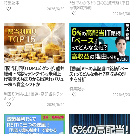
特集記事
3分でわかる！今日の投資戦略〔平日
毎朝8時掲載〕
2026/6/30
2026/6/30
08:30
【配当利回りTOP15】グンゼ、船井
［動画］6％の高配当IT銘柄「ベー
総研…5銘柄ランクイン。米利上
ス」ってどんな会社？高収益の理
げ観測の強まりから出遅れバリュ
由を分析
ー株へ資金シフトか
特集記事
利回り3％以上！厳選・高配当株ラン
2026/6/23
キング
2026/6/24