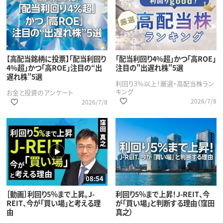
【高配当銘柄に投票】「配当利回り
「配当利回り4%超」かつ「高ROE」
4%超」かつ「高ROE」注目の“出
注目の"出遅れ株"5選
遅れ株”5選
利回り3％以上！厳選・高配当株ラン
キング
お金と投資のアンケート
2026/7/8
2026/7/8
08:54
［動画］利回り5％まで上昇。J-
利回り5％まで上昇！J-REIT、今
REIT、今が「買い場」と考える理
が「買い場」と判断する理由（窪田
由
真之）