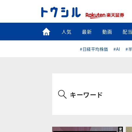
トップ
人気
最新
動画
配
#日経平均株価
#AI
#
キーワード