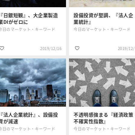
メント
#設備投資
#設備投資
『日銀短観』、大企業製造
設備投資が堅調、『法人企
業DIがゼロに
業統計』
今日のマーケット・キーワード
今日のマーケット・キーワード
2019/12/16
2019/12/
#設備投資
#設備投資
三井住友DSア
三井住友DSア
#みんなの投資
#みんなの投資
セットマネジ
セットマネジ
メント
メント
『法人企業統計』、設備投
不透明感強まる『経済政策
資が減速
不確実性指数』
今日のマーケット・キーワード
今日のマーケット・キーワード