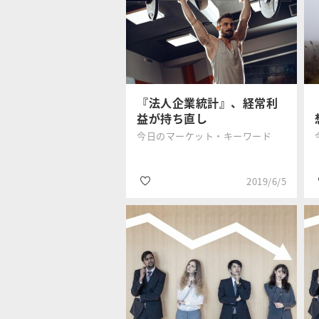
#国内株式
三井住友DSア
#設備投資
セットマネジ
メント
#半導体
『法人企業統計』、経常利
益が持ち直し
今日のマーケット・キーワード
2019/6/5
#設備投資
三井住友DSア
#貿易戦争
セットマネジ
メント