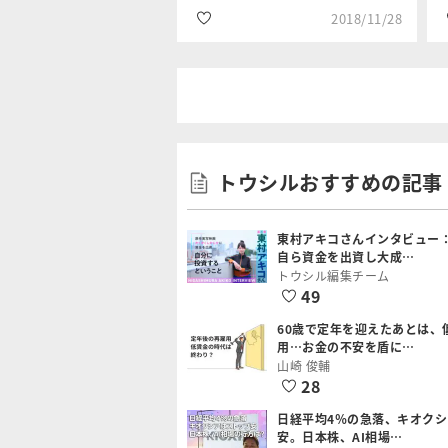
2018/11/28
#FRB
三井住友DSア
#米国
トウシルおすすめの記事
セットマネジ
メント
#設備投資
東村アキコさんインタビュー
自ら資金を出資し大成…
トウシル編集チーム
49
60歳で定年を迎えたあとは、
用…お金の不安を盾に…
山崎 俊輔
28
日経平均4％の急落、キオク
安。日本株、AI相場…