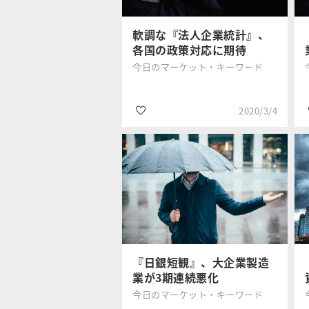
#設備投資
軟調な『法人企業統計』、
各国の政策対応に期待
今日のマーケット・キーワード
2020/3/4
#国内株式
三井住友DSア
#設備投資
セットマネジ
メント
#消費税増税
『日銀短観』、大企業製造
業が3期連続悪化
今日のマーケット・キーワード