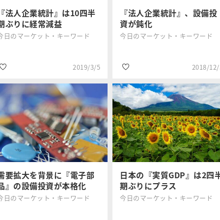
『法人企業統計』は10四半
『法人企業統計』、設備投
期ぶりに経常減益
資が鈍化
今日のマーケット・キーワード
今日のマーケット・キーワード
2019/3/5
2018/12/
#設備投資
#設備投資
三井住友DSア
三井住友DSア
#みんなの投資
#貿易戦争
セットマネジ
セットマネジ
メント
メント
需要拡大を背景に『電子部
日本の『実質GDP』は2四
品』の設備投資が本格化
期ぶりにプラス
今日のマーケット・キーワード
今日のマーケット・キーワード