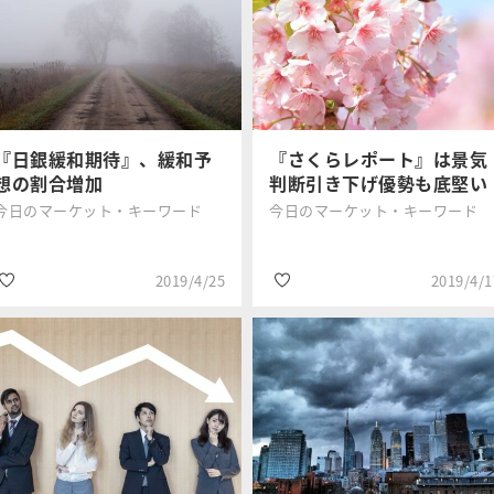
#設備投資
#日銀短観
三井住友DSア
三井住友DSア
#国内株式
#設備投資
セットマネジ
セットマネジ
メント
メント
#政治・経済
『日銀緩和期待』、緩和予
『さくらレポート』は景気
想の割合増加
判断引き下げ優勢も底堅い
今日のマーケット・キーワード
今日のマーケット・キーワード
2019/4/25
2019/4/1
#日銀短観
#設備投資
三井住友DSア
三井住友DSア
#設備投資
#政治・経済
セットマネジ
セットマネジ
メント
メント