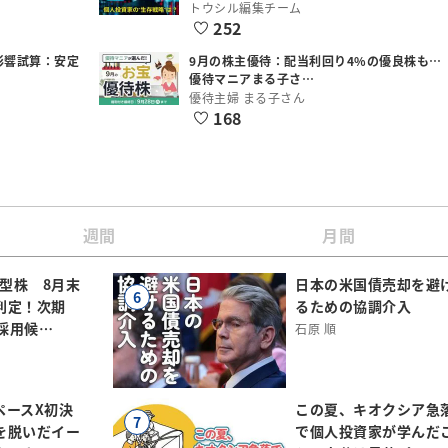
トウシル編集チーム
252
影響試算：安定
9月の株主優待：配当利回り4%の優良株も…
優待マニアまる子さ…
優待主婦 まる子さん
168
週間
月間
小型株 8月末
日本の米国債売却を避
6
判定！次期
るための協調介入
規採用候…
石原 順
ペースX初決
この夏、キオクシア急
7
を脱いだイー
で個人投資家が学んだ