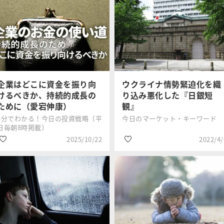
企業はどこに資金を振り向
ウクライナ情勢緊迫化を織
けるべきか、持続的成長の
り込み悪化した『日銀短
ために（愛宕伸康）
観』
3分でわかる！今日の投資戦略〔平
今日のマーケット・キーワード
日毎朝8時掲載〕
2025/10/22
2022/4/
#政治・経済
#日銀短観
愛宕 伸康
三井住友DSア
#インフレ
#円高
セットマネジ