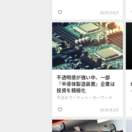
2019/10/3
#日銀短観
三井住友DSア
#設備投資
セットマネジ
メント
#国内株式
不透明感が強い中、一部
『半導体製造装置』企業は
投資を積極化
今日のマーケット・キーワード
2019/8/23