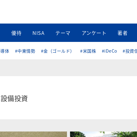
当
優待
NISA
テーマ
アンケート
著者
半導体
#中東情勢
#金（ゴールド）
#米国株
#iDeCo
#投資
設備投資