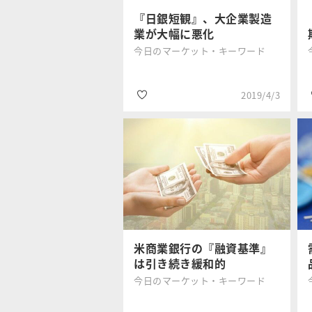
『日銀短観』、大企業製造
業が大幅に悪化
今日のマーケット・キーワード
2019/4/3
#日銀短観
三井住友DSア
#設備投資
セットマネジ
メント
#日経平均株価
米商業銀行の『融資基準』
は引き続き緩和的
今日のマーケット・キーワード