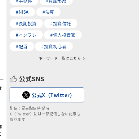
#半導体
#資産形成
#NISA
#決算
#長期投資
#投資信託
#インフレ
#個人投資家
#配当
#投資初心者
キーワード一覧はこちら
公式SNS
け
公式X（Twitter）
配信：記事配信時 随時
X（Twitter）には一部配信しない記事も
あります
落
こ