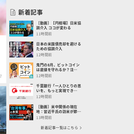
新着記事
［動画］【円相場】日米協
調介入 ココが変わる
11時間前
日本の米国債売却を避ける
ための協調介入
12時間前
鬼門の8月、ビットコイン
は底値を守れるか？注…
12時間前
7
千葉銀行「一人ひとりの思
いを、もっと実現でき…
12時間前
［動画］米中関係の現在
地：習近平氏の訪米が節…
13時間前
新着記事一覧はこちら