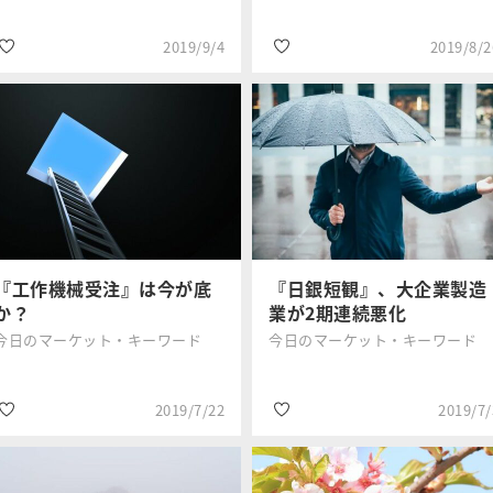
2019/9/4
2019/8/2
#設備投資
#国内株式
三井住友DSア
三井住友DSア
#貿易戦争
#設備投資
セットマネジ
セットマネジ
メント
メント
#半導体
『工作機械受注』は今が底
『日銀短観』、大企業製造
か？
業が2期連続悪化
今日のマーケット・キーワード
今日のマーケット・キーワード
2019/7/22
2019/7/