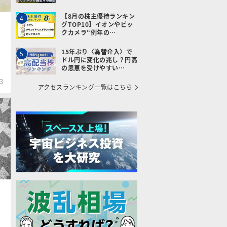
【8月の株主優待ランキン
4
グTOP10】イオンやビッ
クカメラ“例年の…
15年ぶり〈為替介入〉で
5
ドル円に変化の兆し？円高
の恩恵を受けやすい…
3
アクセスランキング一覧はこちら