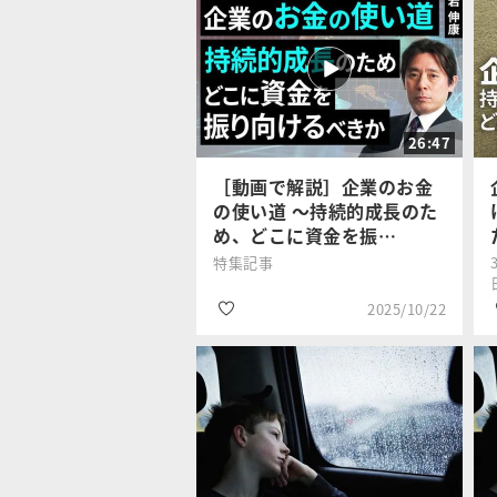
26:47
［動画で解説］企業のお金
の使い道 ～持続的成長のた
め、どこに資金を振…
特集記事
2025/10/22
#政治・経済
愛宕 伸康
#インフレ