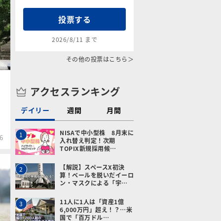
投票する
2026/8/11 まで
その他の投票はこちら＞
アクセスランキング
デイリー
週間
月間
NISAで中小型株 8月末に
1
6
入れ替え判定！次期
TOPIX新規採用候…
【解説】スペースX初決
2
算！ベールを脱いだイーロ
ン・マスクによる「宇…
11人に1人は「資産1億
3
6,000万円」超え！？…米
国で「百万ドル…