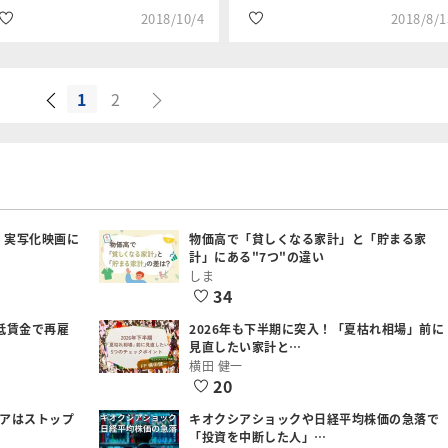
2018/10/4
2018/8/1
1
2
#設備投資
#設備投資
三井住友DSア
三井住友DSア
#国内株式
セットマネジ
セットマネジ
メント
メント
：実写化映画に
物価高で「貧しくなる家計」と「貯まる家
計」にある"7つ"の違い
しま
34
低賃金で再雇
2026年も下半期に突入！「夏枯れ相場」前に
見直したい家計と…
横田 健一
20
シアはストップ
キオクシアショックや日経平均株価の急落で
「投資を中断した人」…