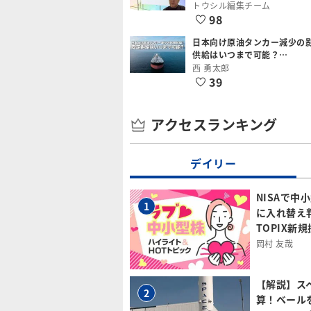
トウシル編集チーム
98
日本向け原油タンカー減少の
供給はいつまで可能？…
西 勇太郎
39
アクセスランキング
デイリー
NISAで中
1
に入れ替え
TOPIX新
岡村 友哉
【解説】ス
2
算！ベール