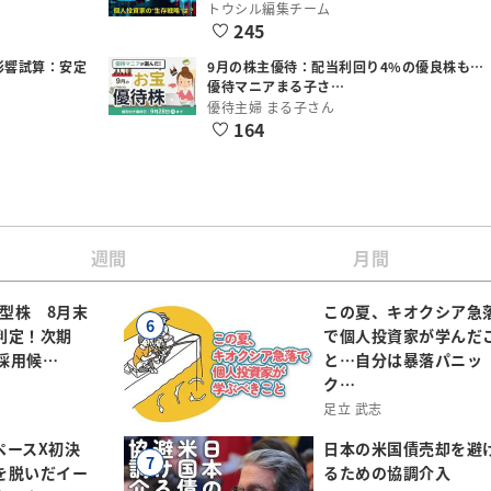
トウシル編集チーム
245
影響試算：安定
9月の株主優待：配当利回り4%の優良株も…
優待マニアまる子さ…
優待主婦 まる子さん
164
週間
月間
小型株 8月末
この夏、キオクシア急
6
判定！次期
で個人投資家が学んだ
規採用候…
と…自分は暴落パニッ
ク…
足立 武志
ペースX初決
日本の米国債売却を避
7
を脱いだイー
るための協調介入