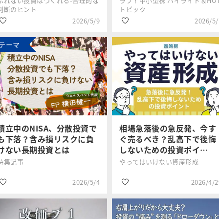
ぶれない投資はつくれる-合理的な
ラブ！中小型株 ハイライト＆HO
判断のヒント-
トピック
2026/5/9
2026/5/
テーマ
#資産形成
#新興株
上源 悠詞
岡村 友哉
#波乱相場
#NISA
#投資信託
#波乱相場
積立中のNISA、分散投資で
相場急落後の急反発、今す
も下落？含み損リスクに負
ぐ売るべき？乱高下で後悔
けない長期投資とは
しないための投資ポイ…
特集記事
やってはいけない資産形成
2026/5/4
2026/4/2