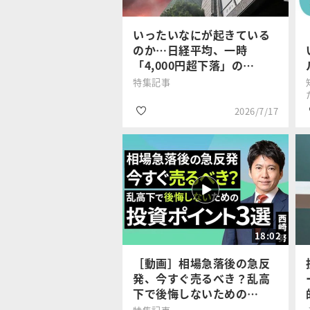
#投資ルール
いったいなにが起きている
のか…日経平均、一時
「4,000円超下落」の…
特集記事
2026/7/17
#日経平均株価
トウシル編集
#生成AI
チーム
18:02
#波乱相場
［動画］相場急落後の急反
発、今すぐ売るべき？乱高
下で後悔しないための…