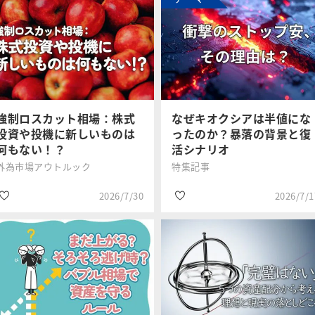
強制ロスカット相場：株式
なぜキオクシアは半値にな
投資や投機に新しいものは
ったのか？暴落の背景と復
何もない！？
活シナリオ
外為市場アウトルック
特集記事
2026/7/30
2026/7/1
#資産形成
#半導体
石原 順
呉 太淳
#波乱相場
#日経平均株価