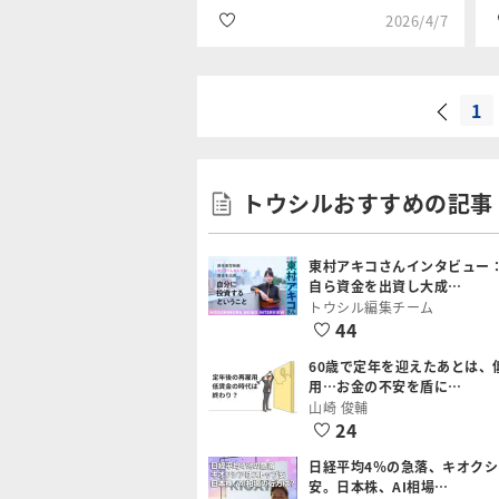
2026/4/7
1
#金・プラチナ
吉田 哲
#商品先物・コモデ
トウシルおすすめの記事
ィティ
#資産形成
東村アキコさんインタビュー
自ら資金を出資し大成…
トウシル編集チーム
44
60歳で定年を迎えたあとは、
用…お金の不安を盾に…
山崎 俊輔
24
日経平均4％の急落、キオク
安。日本株、AI相場…