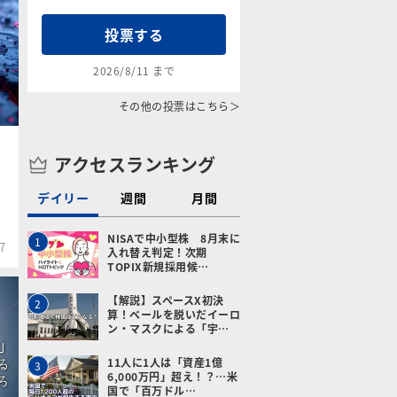
投票する
2026/8/11 まで
その他の投票はこちら＞
アクセスランキング
デイリー
週間
月間
NISAで中小型株 8月末に
1
7
入れ替え判定！次期
TOPIX新規採用候…
【解説】スペースX初決
2
算！ベールを脱いだイーロ
ン・マスクによる「宇…
11人に1人は「資産1億
3
6,000万円」超え！？…米
国で「百万ドル…