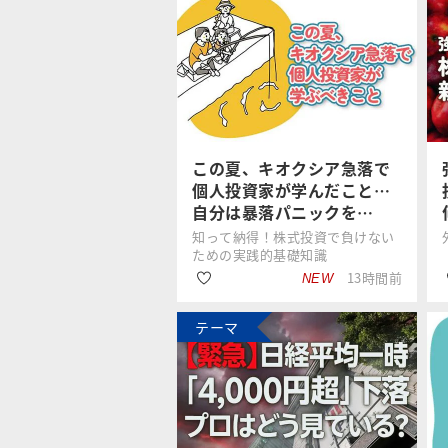
この夏、キオクシア急落で
個人投資家が学んだこと…
自分は暴落パニックを…
知って納得！株式投資で負けない
ための実践的基礎知識
13時間前
NEW
テーマ
#国内株式
足立 武志
#波乱相場