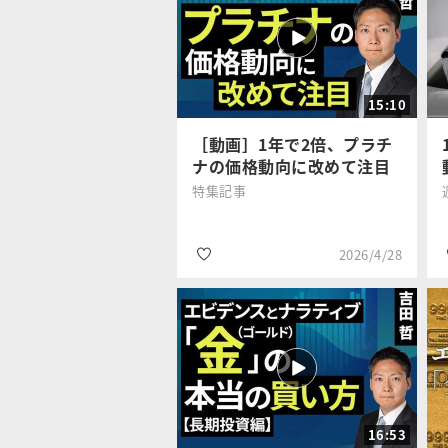
#投資ルール
足立 武志
#損失確定
15:10
#利益確定
［動画］1年で2倍、プラチ
ナの価格動向に改めて注目
特集記事
2026/4/28
#金・プラチナ
吉田 哲
#商品先物・コモデ
ィティ
16:53