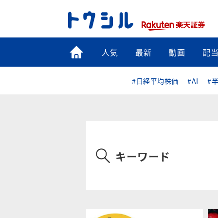
トップ
人気
最新
動画
配
#日経平均株価
#AI
#
キーワード