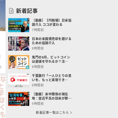
新着記事
［動画］【円相場】日米協
調介入 ココが変わる
7時間前
日本の米国債売却を避ける
ための協調介入
8時間前
な
鬼門の8月、ビットコイン
は底値を守れるか？注…
8時間前
5
千葉銀行「一人ひとりの思
いを、もっと実現でき…
8時間前
［動画］米中関係の現在
地：習近平氏の訪米が節…
9時間前
新着記事一覧はこちら