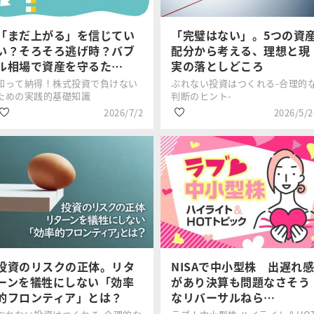
#日経平均株価
#波乱相場
「まだ上がる」を信じてい
「完璧はない」。5つの資
い？そろそろ逃げ時？バブ
配分から考える、理想と現
ル相場で資産を守るた…
実の落としどころ
知って納得！株式投資で負けない
ぶれない投資はつくれる-合理的
ための実践的基礎知識
判断のヒント-
2026/7/2
2026/5/2
#国内株式
#資産形成
足立 武志
上源 悠詞
#日経平均株価
#波乱相場
#波乱相場
#投資信託
投資のリスクの正体。リタ
NISAで中小型株 出遅れ感
ーンを犠牲にしない「効率
があり決算も問題なさそう
的フロンティア」とは？
なリバーサルねら…