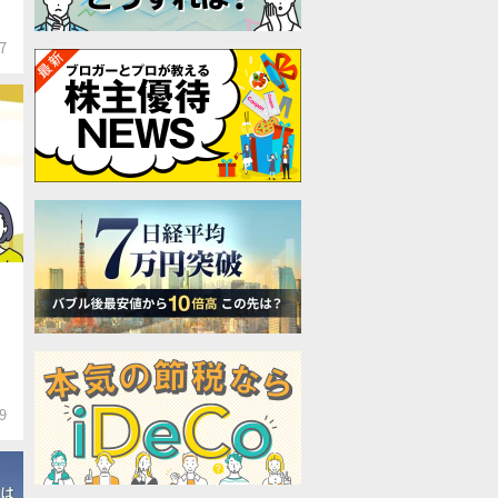
T
7
9