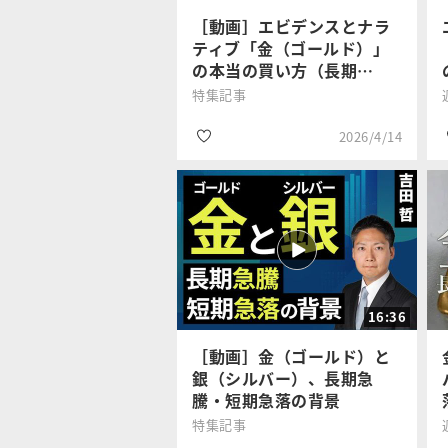
#資産形成
［動画］エビデンスとナラ
ティブ「金（ゴールド）」
の本当の買い方（長期…
特集記事
2026/4/14
#金・プラチナ
吉田 哲
#商品先物・コモデ
ィティ
16:36
#資産形成
［動画］金（ゴールド）と
銀（シルバー）、長期急
騰・短期急落の背景
特集記事