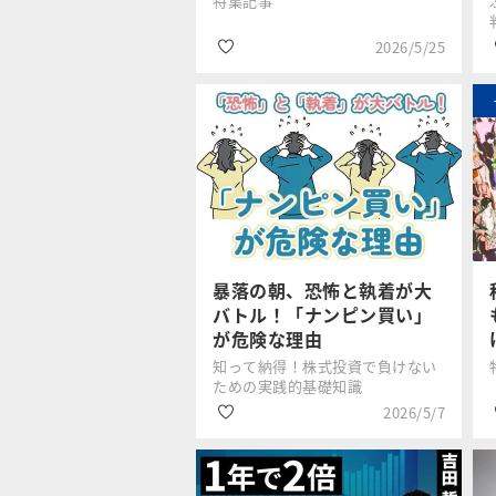
特集記事
2026/5/25
#波乱相場
西崎努
#資産形成
#NISA
暴落の朝、恐怖と執着が大
バトル！「ナンピン買い」
が危険な理由
知って納得！株式投資で負けない
ための実践的基礎知識
2026/5/7