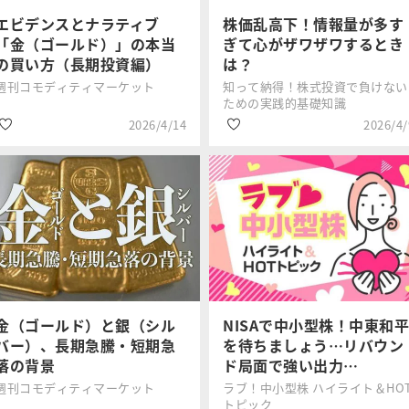
#資産形成
エビデンスとナラティブ
株価乱高下！情報量が多す
「金（ゴールド）」の本当
ぎて心がザワザワするとき
の買い方（長期投資編）
は？
週刊コモディティマーケット
知って納得！株式投資で負けない
ための実践的基礎知識
2026/4/14
2026/4/
#金・プラチナ
#投資ルール
吉田 哲
足立 武志
#商品先物・コモデ
#投資初心者
ィティ
#波乱相場
#資産形成
金（ゴールド）と銀（シル
NISAで中小型株！中東和平
バー）、長期急騰・短期急
を待ちましょう…リバウン
落の背景
ド局面で強い出力…
週刊コモディティマーケット
ラブ！中小型株 ハイライト＆HO
トピック