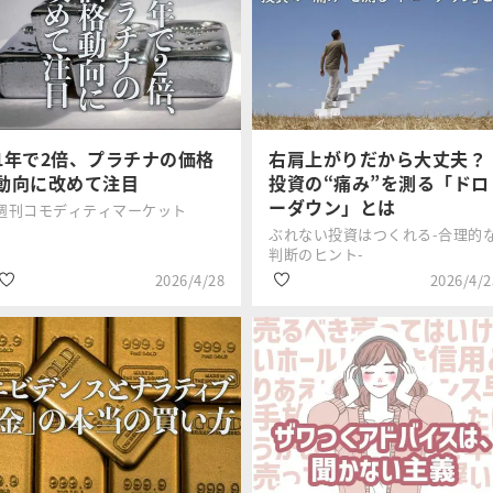
#NISA
#波乱相場
横田 健一
西崎努
#積立投資
#資産形成
#投資信託
#NISA
1年で2倍、プラチナの価格
右肩上がりだから大丈夫？
動向に改めて注目
投資の“痛み”を測る「ドロ
ーダウン」とは
週刊コモディティマーケット
ぶれない投資はつくれる-合理的
判断のヒント-
2026/4/28
2026/4/2
#金・プラチナ
#分散投資
吉田 哲
上源 悠詞
#商品先物・コモデ
#S＆P500指数
ィティ
#資産形成