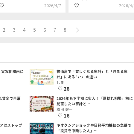
2026/4/7
2026/4/
2
3
4
5
6
7
8
#金・プラチナ
#新興株
吉田 哲
岡村 友哉
#商品先物・コモデ
#NISA
ィティ
#波乱相場
#資産形成
：実写化映画に
物価高で「貧しくなる家計」と「貯まる家
計」にある"7つ"の違い
しま
28
低賃金で再雇
2026年も下半期に突入！「夏枯れ相場」前に
見直したい家計と…
横田 健一
16
シアはストップ
キオクシアショックや日経平均株価の急落で
「投資を中断した人」…