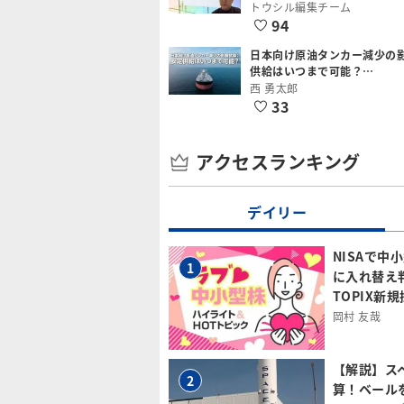
トウシル編集チーム
94
日本向け原油タンカー減少の
供給はいつまで可能？…
西 勇太郎
33
アクセスランキング
デイリー
NISAで中
1
に入れ替え
TOPIX新
岡村 友哉
【解説】ス
2
算！ベール