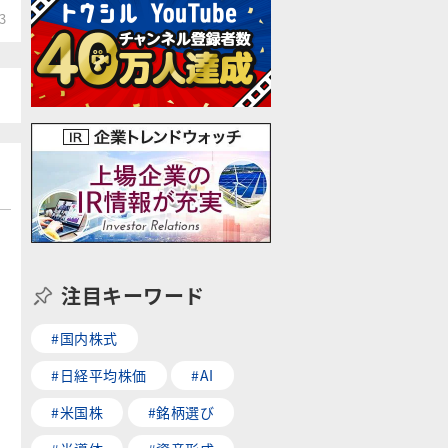
3
注目キーワード
#国内株式
#日経平均株価
#AI
#米国株
#銘柄選び