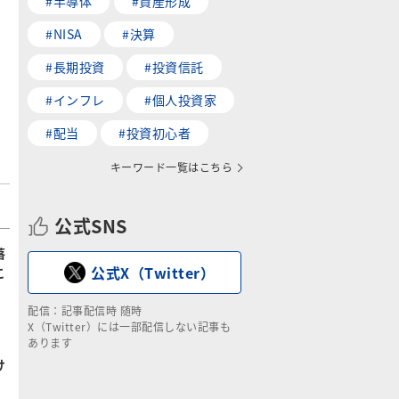
#半導体
#資産形成
#NISA
#決算
#長期投資
#投資信託
#インフレ
#個人投資家
#配当
#投資初心者
キーワード一覧はこちら
公式SNS
落
公式X（Twitter）
こ
配信：記事配信時 随時
X（Twitter）には一部配信しない記事も
あります
け