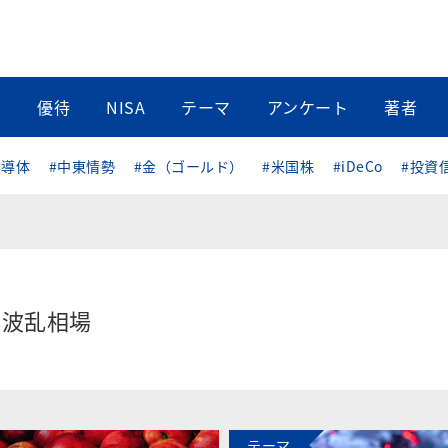
当
優待
NISA
テーマ
アンケート
著者
半導体
#中東情勢
#金（ゴールド）
#米国株
#iDeCo
#投資
波乱相場
テーマ