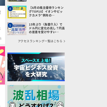
【8月の株主優待ランキン
4
産
グTOP10】イオンやビッ
クカメラ“例年の…
15年ぶり〈為替介入〉で
5
ドル円に変化の兆し？円高
な
の恩恵を受けやすい…
6
アクセスランキング一覧はこちら