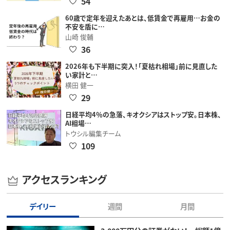
54
60歳で定年を迎えたあとは、低賃金で再雇用…お金の
不安を盾に…
山崎 俊輔
36
2026年も下半期に突入！「夏枯れ相場」前に見直した
い家計と…
横田 健一
29
日経平均4％の急落、キオクシアはストップ安。日本株、
AI相場…
トウシル編集チーム
109
アクセスランキング
デイリー
週間
月間