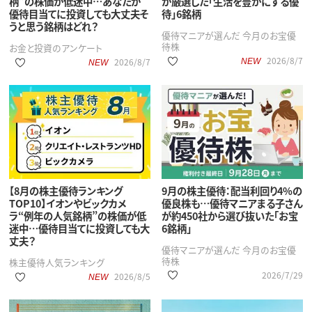
柄”の株価が低迷中…あなたが
が厳選した「生活を豊かにする優
優待目当てに投資しても大丈夫そ
待」6銘柄
うと思う銘柄はどれ？
優待マニアが選んだ 今月のお宝優
待株
お金と投資のアンケート
2026/8/7
2026/8/7
NEW
NEW
【8月の株主優待ランキング
9月の株主優待：配当利回り4%の
TOP10】イオンやビックカメ
優良株も…優待マニアまる子さん
ラ“例年の人気銘柄”の株価が低
が約450社から選び抜いた「お宝
迷中…優待目当てに投資しても大
6銘柄」
丈夫？
優待マニアが選んだ 今月のお宝優
待株
株主優待人気ランキング
2026/7/29
2026/8/5
NEW