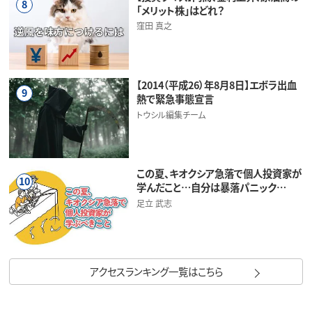
8
「メリット株」はどれ？
窪田 真之
【2014（平成26）年8月8日】エボラ出血
9
熱で緊急事態宣言
トウシル編集チーム
この夏、キオクシア急落で個人投資家が
10
学んだこと…自分は暴落パニック…
足立 武志
アクセスランキング一覧はこちら