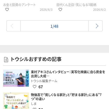
お金と投資のアンケート
田代くん注目！気になる5銘柄
2026/6/3
2026/6/2
最初
1/48
トウシルおすすめの記事
東村アキコさんインタビュー：実写化映画に自ら資金を
出資し大成…
トウシル編集チーム
67
物価高で「貧しくなる家計」と「貯まる家計」にある"7
つ"の違い
しま