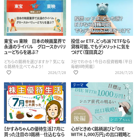
東宝 vs 東映 日本の映画業界で
投信 or ETF、どっち派？ETFなら
永遠のライバル グロースかバリ
貸株可能、でもデメリットに気を
ューどちらを選ぶ？
つけて（窪田真之）
どちらの銘柄を選びますか？ 気にな
3分でわかる！今日の投資戦略〔平日
る銘柄を比べてみよう！
毎朝8時掲載〕
2026/7/28
2026/7/25
テーマ
【かすみちゃんの優待生活】7月に
心がときめく銘柄選びと「DIE
買った注目の3銘柄…仕込むなら
WITH 1,000万円」の出口戦略と