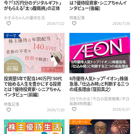
今？「3万円分のデジタルギフト」
は？優待投資家・シニアちゃんイ
がもらえる「太っ腹銘柄」の正体
ンタビュー[後編]
かすみちゃんの優待生活
特集記事
2026/7/22
2026/7/20
テーマ
投資歴5年で配当140万円！50代
8月優待人気トップ「イオン」株価
で始める人生を豊かにする投資
急落、「仕込み時」と判断する三つ
とは？優待投資家・シニアちゃん
の成長理由（窪田真之）
インタビュー[前編]
3分でわかる！今日の投資戦略〔平日
毎朝8時掲載〕
特集記事
2026/6/27
2026/7/20
アンケート