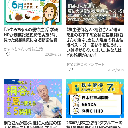
【かすみちゃんの優待生活】学研
【株主優待名人・桐谷さんが選ん
HDが創業記念優待を実施！6月
だ夏のおすすめ銘柄に投票】桐谷
買った銘柄＆気になる新設優待
さんが選ぶ、夏に大活躍の株主優
待ベスト 5！…暑い季節にうれし
かすみちゃんの優待生活
い銘柄がそろいました。あなたは
2026/6/23
どの銘柄がいい？
お金と投資のアンケート
2026/6/19
テーマ
桐谷さんが選ぶ、夏に大活躍の株
26年7月株主優待：ダブルエーの
主優待ベスト5！極楽湯、アルペ
靴1足無料券やJM HDの精肉な