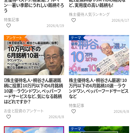
ン…暑い季節にうれしい銘柄そろ
ど、実用度の高い銘柄も！
う
株主優待人気ランキング
特集記事
2026/6/17
2026/6/19
アンケート
テーマ
【株主優待名人・桐谷さん厳選銘
株主優待名人・桐谷さん厳選！10
柄に投票】10万円以下の6月銘柄
万円以下の6月銘柄10選…ラウ
10選…ラウンドワン、ペッパーフ
ンドワン、ペッパーフードサービス
ードサービスなど、気になる銘柄
など
はどれですか？
特集記事
お金と投資のアンケート
2026/6/8
2026/6/8
テーマ