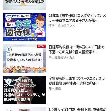
26年8月株主優待：コメダやビックカメ
5
ラ…優待マニアまる子さんが厳…
優待主婦 まる子さん
日経平均株価は一時6万0,488円まで
6
下落…この先は？個人投資家2…
楽天証券経済研究所
宇宙から路上まで！スペースXとテスラ
7
が計算資源を独占…究極の「AI…
茂木 春輝
【投資クイズ】円高、金利上昇、原油高の