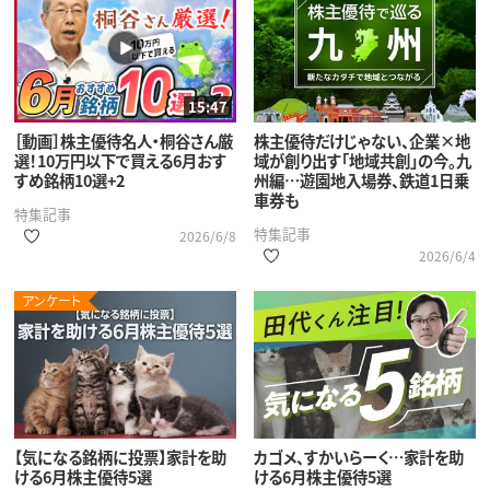
15:47
［動画］株主優待名人・桐谷さん厳
株主優待だけじゃない、企業×地
選！10万円以下で買える6月おす
域が創り出す「地域共創」の今。九
すめ銘柄10選+2
州編…遊園地入場券、鉄道1日乗
車券も
特集記事
特集記事
2026/6/8
2026/6/4
アンケート
【気になる銘柄に投票】家計を助
カゴメ、すかいらーく…家計を助
ける6月株主優待5選
ける6月株主優待5選