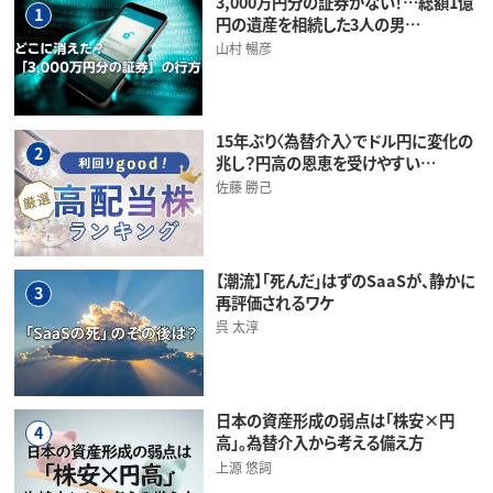
3,000万円分の証券がない！…総額1億
1
円の遺産を相続した3人の男…
山村 暢彦
15年ぶり〈為替介入〉でドル円に変化の
2
兆し？円高の恩恵を受けやすい…
佐藤 勝己
【潮流】「死んだ」はずのSaaSが、静かに
3
再評価されるワケ
呉 太淳
日本の資産形成の弱点は「株安×円
4
高」。為替介入から考える備え方
上源 悠詞