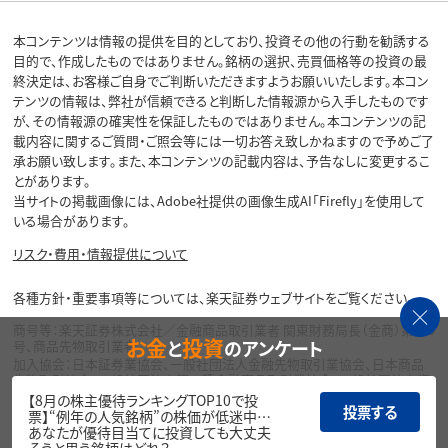
本コンテンツは情報の提供を目的としており、投資その他の行動を勧誘する
目的で、作成したものではありません。銘柄の選択、売買価格等の投資の最
終決定は、お客様ご自身でご判断いただきますようお願いいたします。本コン
テンツの情報は、弊社が信頼できると判断した情報源から入手したものです
が、その情報源の確実性を保証したものではありません。本コンテンツの記
載内容に関するご質問・ご照会等には一切お答え致しかねますので予めご了
承お願い致します。また、本コンテンツの記載内容は、予告なしに変更するこ
とがあります。
当サイトの掲載画像には、Adobe社提供の画像生成AI「Firefly」を使用して
いる場合があります。
リスク・費用・情報提供について
各種方針・重要事項等については、楽天証券ウェブサイトをご覧ください。
商号等：楽天証券株式会社／金融商品取引業者 関東財務局長（金商）第195
お金
投資
と
のアンケート
号、商品先物取引業者
加入協会：日本証券業協会、一般社団法人金融先物取引業協会、日本商品
先物取引協会、一般社団法人第二種金融商品取引業協会、一般社団法人資
産運用業協会
【8月の株主優待ランキングTOP10で投
投票する
票】“例年の人気銘柄”の株価が低迷中…
Copyright©
あなたが優待目当てに投資しても大丈夫
1999-2026 Rakuten Securities, Inc. All