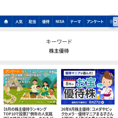
人気
配当
優待
NISA
テーマ
アンケート
著者
キーワード
株主優待
アンケート
【8月の株主優待ランキング
26年8月株主優待：コメダやビッ
TOP10で投票】“例年の人気銘
クカメラ…優待マニアまる子さん