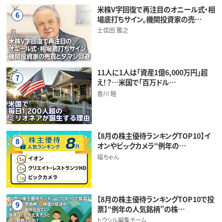
米株V字回復で再注目のオニール式・相
6
場底打ちサイン。機関投資家の売…
土信田 雅之
11人に1人は「資産1億6,000万円」超
7
え！？…米国で「百万ドル…
香川 睦
【8月の株主優待ランキングTOP10】イ
8
オンやビックカメラ“例年の…
福ちゃん
【8月の株主優待ランキングTOP10で投
9
票】“例年の人気銘柄”の株…
トウシル編集チーム