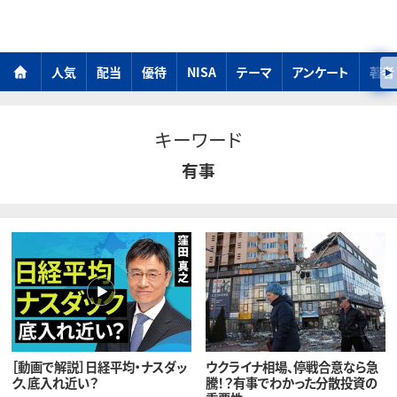
人気
配当
優待
NISA
テーマ
アンケート
著者
キーワード
有事
［動画で解説］日経平均・ナスダッ
ウクライナ相場、停戦合意なら急
ク、底入れ近い？
騰！？有事でわかった分散投資の