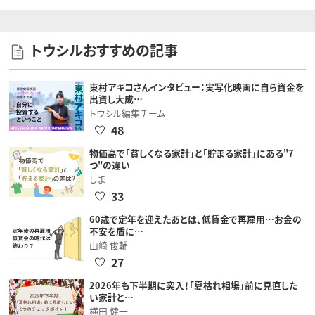
トウシルおすすめの記事
東村アキコさんインタビュー：実写化映画に自ら資金を
出資し大成…
トウシル編集チーム
48
物価高で「貧しくなる家計」と「貯まる家計」にある"7
つ"の違い
しま
33
60歳で定年を迎えたあとは、低賃金で再雇用…お金の
不安を盾に…
山崎 俊輔
27
2026年も下半期に突入！「夏枯れ相場」前に見直した
い家計と…
横田 健一