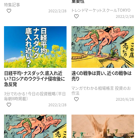
重要性
特集記事
トレンドマーケットスクールTOKYO
2022/2/28
2022/2/28
日経平均・ナスダック、底入れ近
遠くの戦争は買い、近くの戦争は
い？ロシアのウクライナ侵攻後に
売り
急反発
マンガでわかる相場格言 投資のお
作法
3分でわかる！今日の投資戦略〔平日
毎朝8時掲載〕
2020/6/28
2022/2/28