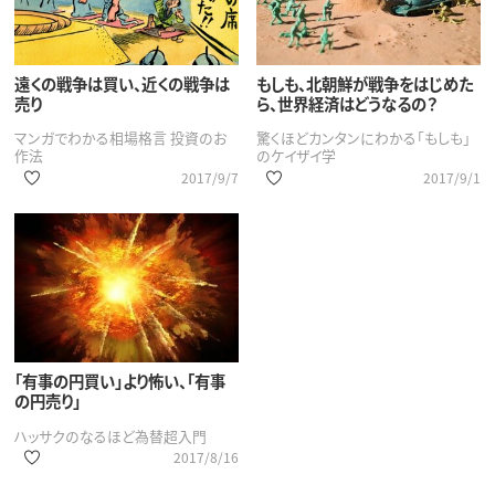
遠くの戦争は買い、近くの戦争は
もしも、北朝鮮が戦争をはじめた
売り
ら、世界経済はどうなるの？
マンガでわかる相場格言 投資のお
驚くほどカンタンにわかる「もしも」
作法
のケイザイ学
2017/9/7
2017/9/1
「有事の円買い」より怖い、「有事
の円売り」
ハッサクのなるほど為替超入門
2017/8/16