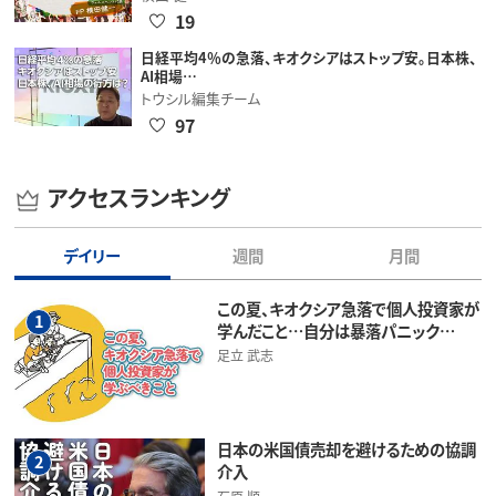
19
日経平均4％の急落、キオクシアはストップ安。日本株、
AI相場…
トウシル編集チーム
97
アクセスランキング
デイリー
週間
月間
この夏、キオクシア急落で個人投資家が
1
学んだこと…自分は暴落パニック…
足立 武志
日本の米国債売却を避けるための協調
2
介入