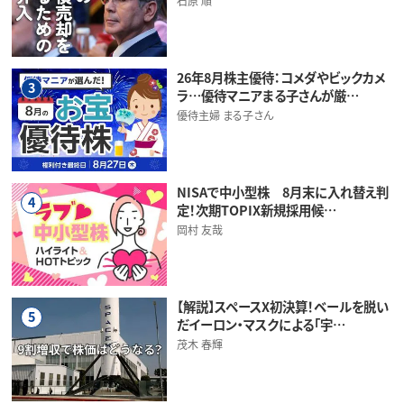
石原 順
26年8月株主優待：コメダやビックカメ
3
ラ…優待マニアまる子さんが厳…
優待主婦 まる子さん
NISAで中小型株 8月末に入れ替え判
4
定！次期TOPIX新規採用候…
岡村 友哉
【解説】スペースX初決算！ベールを脱い
5
だイーロン・マスクによる「宇…
茂木 春輝