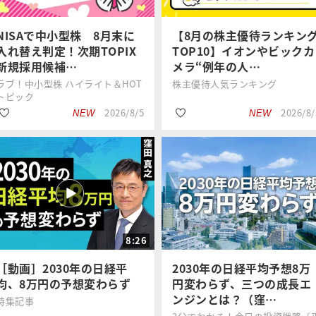
#日本銀行
#IR
NISAで中小型株 8月末に
【8月の株主優待ランキン
入れ替え判定！次期TOPIX
TOP10】イオンやビックカ
新規採用候補…
メラ“例年の人…
ラブ！中小型株 ハイライト＆HOT
株主優待人気ランキング
トピック
2026/8/5
2026/8/
NEW
NEW
#新興株
#株主優待
岡村 友哉
福ちゃん
#割安株
#銘柄選び
8:26
#TOPIX（東証株価
#国内株式
指数）
［動画］2030年の日経平
2030年の日経平均予想8万
均、8万円の予想変わらず
円変わらず、三つの成長エ
ンジンとは？（窪…
特集記事