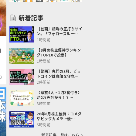
新着記事
［動画］相場の底打ちサイ
ン。「フォロースルー…
1時間前
円
【8月の株主優待ランキン
グTOP10で投票】…
1時間前
［動画］鬼門の8月、ビッ
トコインは底値を守れ…
3
2時間前
〈家族4人・1泊2食付き〉
が2万円台から！？…
3時間前
26年8月株主優待：コメダ
やビックカメラ…優…
5時間前
新着記事一覧はこちら