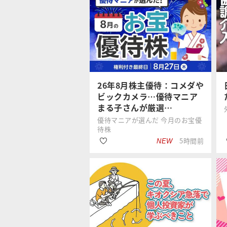
26年8月株主優待：コメダや
ビックカメラ…優待マニア
まる子さんが厳選…
優待マニアが選んだ 今月のお宝優
待株
5時間前
NEW
#株主優待
優待主婦 まる
#銘柄選び
子さん