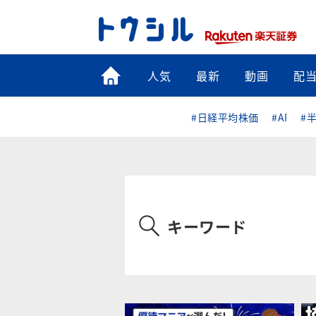
トップ
人気
最新
動画
配
#日経平均株価
#AI
#
キーワード