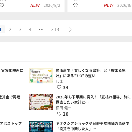
2026/8/2
2026/8/
NEW
NEW
1
2
3
4
…
313
#資産形成
#資産形成
窪田 真之
上源 悠詞
#国内債券
#投資信託
#国内株式
#国内株式
：実写化映画に
物価高で「貧しくなる家計」と「貯まる家
計」にある"7つ"の違い
しま
34
低賃金で再雇
2026年も下半期に突入！「夏枯れ相場」前に
見直したい家計と…
横田 健一
20
シアはストップ
キオクシアショックや日経平均株価の急落で
「投資を中断した人」…