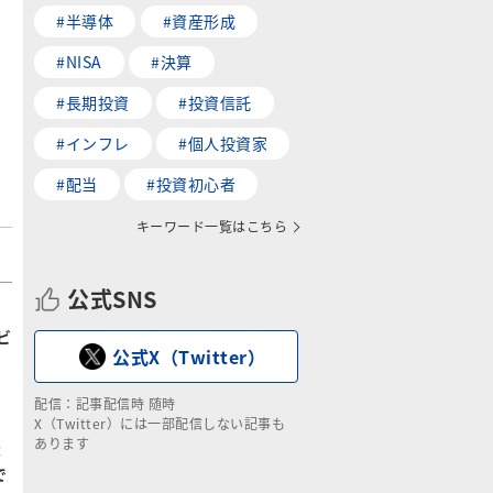
#半導体
#資産形成
#NISA
#決算
#長期投資
#投資信託
#インフレ
#個人投資家
#配当
#投資初心者
キーワード一覧はこちら
公式SNS
キ
ビ
公式X（Twitter）
配信：記事配信時 随時
X（Twitter）には一部配信しない記事も
あります
：
で