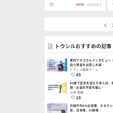
2026/8/2
NEW
#国内株式
藤根 靖晃
#IPO
トウシルおすすめの記事
#個人投資家
東村アキコさんインタビュー
自ら資金を出資し大成…
トウシル編集チーム
49
60歳で定年を迎えたあとは、
用…お金の不安を盾に…
山崎 俊輔
28
日経平均4％の急落、キオク
安。日本株、AI相場…