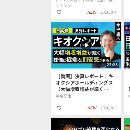
利回り3％以上！厳選・高配当株ラ
ンキング
2026/8/4
NEW
#銘柄選び
佐藤 勝己
#日経平均株価
22:23
#AI
［動画］決算レポート：キ
オクシアホールディングス
（大幅増収増益が続く…
特集記事
2026/8/3
NEW