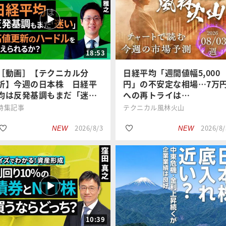
#米国株
#AI
トウシル編集
今中 能夫
#国内株式
#業績
チーム
18:53
#テクニカル
#国内株式
［動画］【テクニカル分
日経平均「週間値幅5,000
析】今週の日本株 日経平
円」の不安定な相場…7万
均は反発基調もまだ「迷…
への再トライは…
特集記事
テクニカル風林火山
2026/8/3
2026/8/
NEW
NEW
#日経平均株価
#日経平均株価
土信田 雅之
土信田 雅之
#テクニカル
#テクニカル
10:39
#国内株式
#国内株式