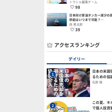
トウシル編集チーム
98
日本向け原油タンカー減少の
供給はいつまで可能？…
西 勇太郎
39
アクセスランキング
デイリー
日本の米国
1
るための協
石原 順
この夏、キ
2
で個人投資