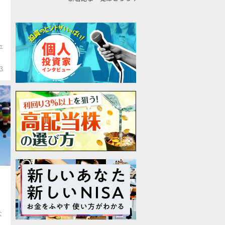
平
3
な