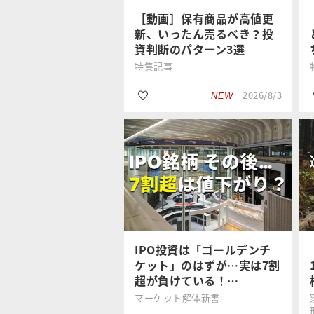
［動画］保有商品が高値更
新、いったん売るべき？投
資判断のパターン3選
特集記事
2026/8/3
NEW
#日経平均株価
西崎努
#投資信託
#資産形成
IPO投資は「ゴールデンチ
ケット」のはずが…実は7割
超が負けている！…
マーケット解体新書