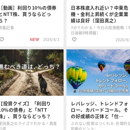
［動画］利回り10％の債券
日本株底入れ近い？中東危
とNTT株、買うならどっ
機・金利上昇続くが企業業
ち？
績は良好（窪田真之）
特集記事
3分でわかる！今日の投資戦略〔
日毎朝8時掲載〕
2026/8/3
2026/8/
NEW
#国内株式
#日経平均株価
窪田 真之
窪田 真之
#国内債券
#半導体
#資産形成
#国内株式
【投資クイズ】「利回り
レバレッジ、トレンドフォ
10％の債券」と「NTT
ロー、カバードコール。そ
株」、買うならどっち？
の好成績の正体と「仕…
窪田真之のクイズでわかる！資産
ぶれない投資はつくれる-合理的
形成
判断のヒント-