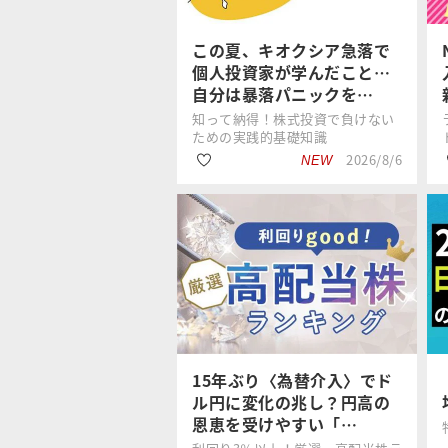
#国内株式
この夏、キオクシア急落で
個人投資家が学んだこと…
自分は暴落パニックを…
知って納得！株式投資で負けない
ための実践的基礎知識
2026/8/6
NEW
#国内株式
足立 武志
#波乱相場
#投資ルール
15年ぶり〈為替介入〉でド
ル円に変化の兆し？円高の
恩恵を受けやすい「…