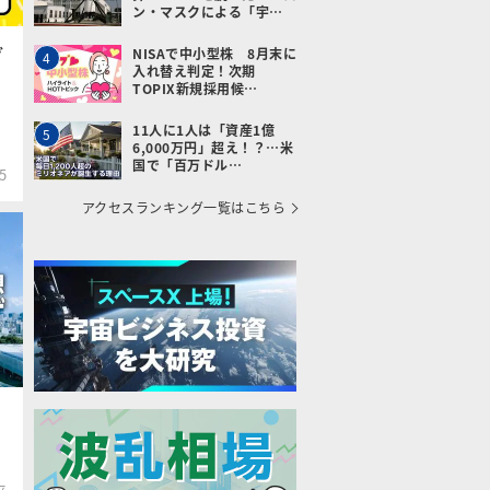
ン・マスクによる「宇…
グ
NISAで中小型株 8月末に
4
入れ替え判定！次期
TOPIX新規採用候…
11人に1人は「資産1億
5
6,000万円」超え！？…米
国で「百万ドル…
5
アクセスランキング一覧はこちら