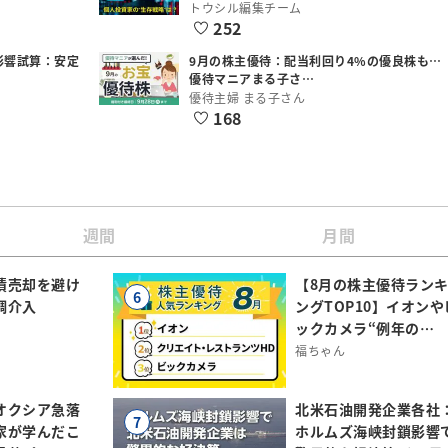
トウシル編集チーム
252
影響試算：安定
9月の株主優待：配当利回り4%の優良株も…
優待マニアまる子さ…
優待主婦 まる子さん
168
週間
月間
債売却を避け
【8月の株主優待ラン
6
調介入
ングTOP10】イオンや
ックカメラ“例年の…
福ちゃん
オクシア急落
北米石油開発企業各社
7
家が学んだこ
ホルムズ海峡封鎖影響