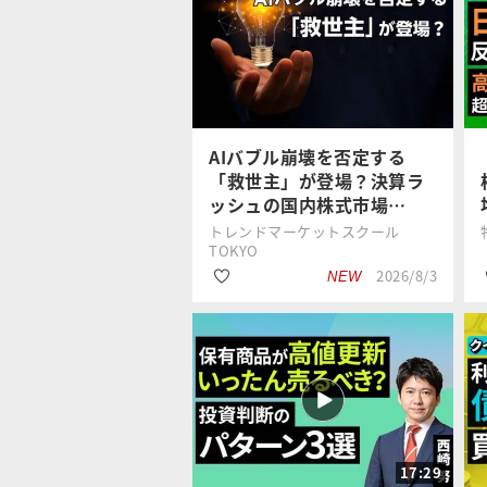
#AI
今中 能夫
#業績
#国内株式
AIバブル崩壊を否定する
「救世主」が登場？決算ラ
ッシュの国内株式市場…
トレンドマーケットスクール
TOKYO
2026/8/3
NEW
#日経平均株価
トウシル編集
#AI
チーム
17:29
#国内株式