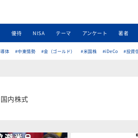
当
優待
NISA
テーマ
アンケート
著者
半導体
#中東情勢
#金（ゴールド）
#米国株
#iDeCo
#投資
国内株式