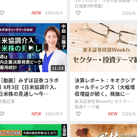
3分でわかる！今日の投資戦略〔
日毎朝8時掲載〕
2026/8/4
2026/8/
NEW
#日経平均株価
#日経平均株価
窪田 真之
窪田 真之
#インフレ
#インフレ
11:28
#国内株式
#国内株式
［動画］みずほ証券コラボ
決算レポート：キオクシア
┃8月3日【日米協調介入、
ホールディングス（大幅増
日米株の見通し～今…
収増益が続く。株価に…
特集記事
楽天証券投資weekly セクター・
投資テーマ編
2026/8/3
2026/8/
NEW
NEW