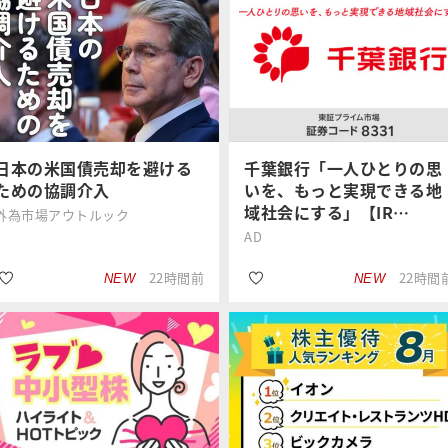
日本の米国債売却を避ける
千葉銀行「一人ひとりの思
ための協調介入
いを、もっと実現できる地
域社会にする」【IR…
外為市場アウトルック
AD
22時間前
22時間
NEW
NEW
#円高
#みんなの投資
石原 順
楽天証券
#インフレ
#銘柄選び