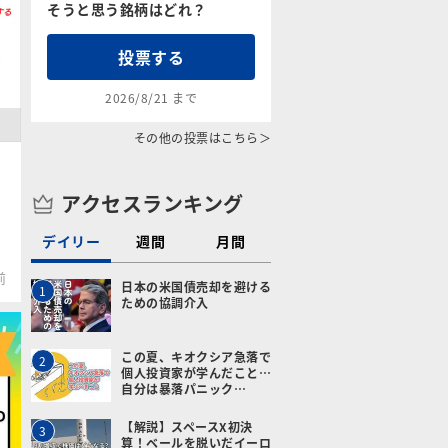
そうと思う銘柄はどれ？
投票する
2026/8/21 まで
その他の投票はこちら＞
アクセスランキング
デイリー
週間
月間
前
日本の米国債売却を避ける
1
ための協調介入
この夏、キオクシア急落で
2
個人投資家が学んだこと…
自分は暴落パニック…
【解説】スペースX初決
3
算！ベールを脱いだイーロ