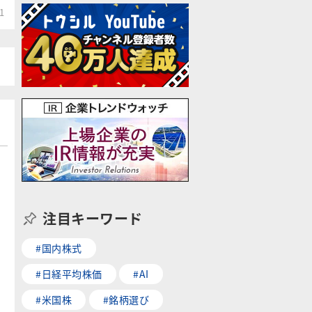
1
注目キーワード
#国内株式
#日経平均株価
#AI
#米国株
#銘柄選び