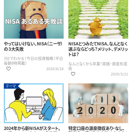
やってはいけない、NISA（ニーサ）
NISAとつみたてNISA、なんとなく
の３大失敗
選ぶならどっち？メリット、デメリッ
トは？
3分でわかる！今日の投資戦略〔平日
毎朝8時掲載〕
なんとなくから卒業！実践・資産形成
術
2020/6/24
2020/3/21
テーマ
2024年から新NISAがスタート。
特定口座の源泉徴収あり・なし、