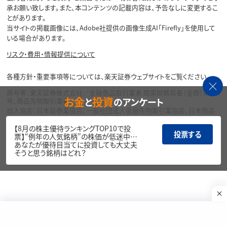
承お願い致します。また、本コンテンツの記載内容は、予告なしに変更するこ
とがあります。
当サイトの掲載画像には、Adobe社提供の画像生成AI「Firefly」を使用して
いる場合があります。
リスク・費用・情報提供について
各種方針・重要事項等については、楽天証券ウェブサイトをご覧ください。
商号等：楽天証券株式会社／金融商品取引業者 関東財務局長（金商）第195
お金
投資
と
のアンケート
号、商品先物取引業者
加入協会：日本証券業協会、一般社団法人金融先物取引業協会、日本商品
先物取引協会、一般社団法人第二種金融商品取引業協会、一般社団法人資
産運用業協会
【8月の株主優待ランキングTOP10で投
投票する
票】“例年の人気銘柄”の株価が低迷中…
Copyright©
あなたが優待目当てに投資しても大丈夫
1999-2026 Rakuten Securities, Inc. All
そうと思う銘柄はどれ？
Rights Reserved.