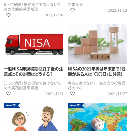
知って納得！株式投資で負けないた
特集記事
めの実践的基礎知識
2022/11/12
2022/12/20
一般NISA非課税期間終了後の注
NISAの2021年枠は年末まで！残
意点とその対策はどうする？
額がある人は「〇〇日」に注意！
知って納得！株式投資で負けないた
今さら聞けない！一生役立つ投資信
めの実践的基礎知識
託のツボ
2021/12/3
2021/11/27
テーマ
テーマ