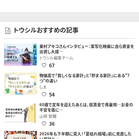
トウシルおすすめの記事
東村アキコさんインタビュー：実写化映画に自ら資金を
出資し大成…
トウシル編集チーム
67
物価高で「貧しくなる家計」と「貯まる家計」にある"7
つ"の違い
しま
54
60歳で定年を迎えたあとは、低賃金で再雇用…お金の
不安を盾に…
山崎 俊輔
36
2026年も下半期に突入！「夏枯れ相場」前に見直した
い家計と…