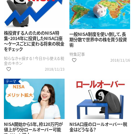
株投資する人のためのNISA特
一般NISA制度を使い倒して、長
集・2014年に投資したNISA口座
期分散で世界中の株を買う投資
～ケースごとに変わる将来の税金
術
をチェック
特集記事
知らなきゃ損する！今日から使える税
2018/11/16
金のキホン
2018/11/23
テーマ
NISA開始から5年。枠120万円が
NISA口座のロールオーバー・税
値上がり分ロールオーバー可能
金はどうなる？