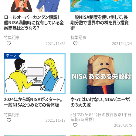
ロールオーバーカンタン解説！一
一般NISA制度を使い倒して、長
般NISA満期時に保有している金
期分散で世界中の株を買う投資
融商品はどうなる？
術
特集記事
特集記事
2021/11/25
2021/11/24
テーマ
2024年から新NISAがスタート。
やってはいけない、NISA（ニーサ）
一般NISAとつみたての合体版
の３大失敗
特集記事
3分でわかる！今日の投資戦略〔平日
毎朝8時掲載〕
2021/11/18
2020/10/5