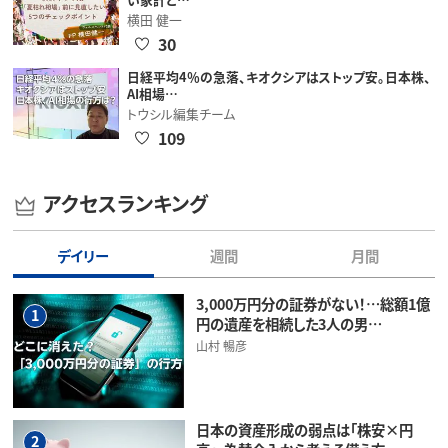
横田 健一
30
日経平均4％の急落、キオクシアはストップ安。日本株、
AI相場…
トウシル編集チーム
109
アクセスランキング
デイリー
週間
月間
3,000万円分の証券がない！…総額1億
1
円の遺産を相続した3人の男…
山村 暢彦
日本の資産形成の弱点は「株安×円
2