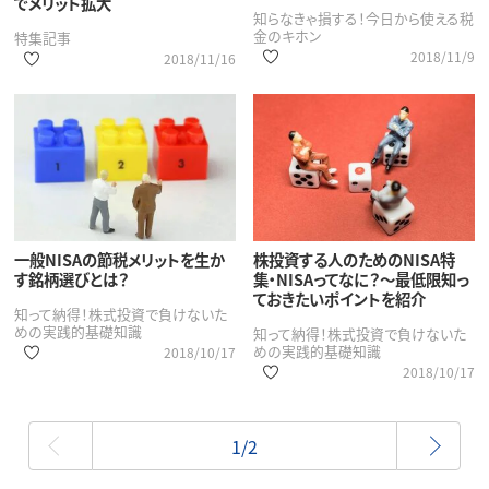
でメリット拡大
知らなきゃ損する！今日から使える税
金のキホン
特集記事
2018/11/9
2018/11/16
一般NISAの節税メリットを生か
株投資する人のためのNISA特
す銘柄選びとは？
集・NISAってなに？～最低限知っ
ておきたいポイントを紹介
知って納得！株式投資で負けないた
めの実践的基礎知識
知って納得！株式投資で負けないた
めの実践的基礎知識
2018/10/17
2018/10/17
最初
1/2