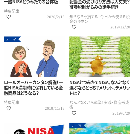
一般NISAとつみたての合体版
配当金の受け取り方法は大丈夫？
証券税制がらみの諸手続き
特集記事
知らなきゃ損する！今日から使える税
2020/2/13
金のキホン
2019/12/20
テーマ
ロールオーバーカンタン解説！一
NISAとつみたてNISA、なんとなく
般NISA満期時に保有している金
選ぶならどっち？メリット、デメリッ
融商品はどうなる？
トは？
特集記事
なんとなくから卒業！実践・資産形成
術
2019/11/19
2019/6/29
テーマ