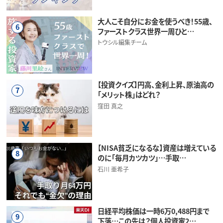
大人こそ自分にお金を使うべき！55歳、
6
ファーストクラス世界一周ひと…
トウシル編集チーム
【投資クイズ】円高、金利上昇、原油高の
7
「メリット株」はどれ？
窪田 真之
【NISA貧乏になるな】資産は増えている
8
のに「毎月カツカツ」…手取…
石川 亜希子
日経平均株価は一時6万0,488円まで
9
下落…この先は？個人投資家2…