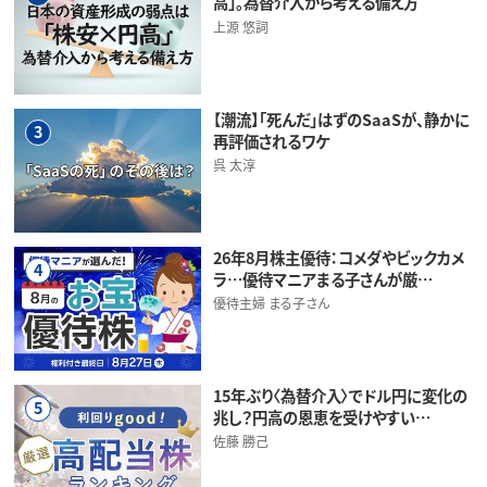
高」。為替介入から考える備え方
上源 悠詞
【潮流】「死んだ」はずのSaaSが、静かに
3
再評価されるワケ
呉 太淳
26年8月株主優待：コメダやビックカメ
4
ラ…優待マニアまる子さんが厳…
優待主婦 まる子さん
15年ぶり〈為替介入〉でドル円に変化の
5
兆し？円高の恩恵を受けやすい…
佐藤 勝己