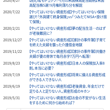
2020/8/27
【初心者もチェック！今月の米国株高配当銘柄】米国
高配当株5選！9月権利落ち分を解説
2020/7/22
【やってはいけない資産形成】やってはいけない保険
選び！「外貨建て終身保険」vs「つみたてNISA+掛け捨
て保険」
2020/2/21
【やってはいけない資産形成】夢の配当生活…のはず
が老後難民に？
2019/12/27
【やってはいけない資産形成】【家計の事件簿】子育て
を終えた夫婦を襲った介護借金地獄
2019/11/22
【やってはいけない資産形成】【家計の事件簿】共働き
夫婦が妻の育休で毎月赤字7万円へ転落！
2019/8/23
【やってはいけない資産形成】日本人の保険加入率8
割。本当に必要？
2019/7/19
【やってはいけない資産形成】将来に備える資産形成
ができる人できない人
2019/6/19
【やってはいけない資産形成】老後資金、年金だけで
足りる人と足りない人。資産形成のキホン
2019/5/31
【やってはいけない資産形成】お金の不安がない生活
をするために何から始めれば？