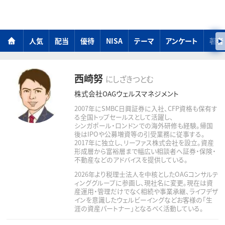
人気
配当
優待
NISA
テーマ
アンケート
著者
西崎努
にしざきつとむ
株式会社OAGウェルスマネジメント
2007年にSMBC日興証券に入社、CFP資格も保有す
る全国トップセールスとして活躍し、
シンガポール・ロンドンでの海外研修も経験。帰国
後はIPOや公募増資等の引受業務に従事する。
2017年に独立し、リーファス株式会社を設立。資産
形成層から富裕層まで幅広い相談者へ証券・保険・
不動産などのアドバイスを提供している。
2026年より税理士法人を中核としたOAGコンサルテ
ィンググループに参画し、現社名に変更。現在は資
産運用・管理だけでなく相続や事業承継、ライフデザ
インを意識したウェルビーイングなどお客様の「生
涯の資産パートナー」となるべく活動している。