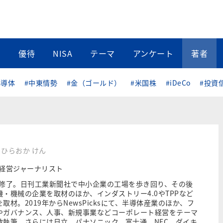
当
優待
NISA
テーマ
アンケート
著者
半導体
#中東情勢
#金（ゴールド）
#米国株
#iDeCo
#投資
ひらおか けん
/経営ジャーナリスト
院修了。日刊工業新聞社で中小企業の工場を歩き回り、その後
・機械の企業を取材のほか、インダストリー4.0やTPPなど
取材。2019年からNewsPicksにて、半導体産業のほか、フ
やガバナンス、人事、新規事業などコーポレート経営をテーマ
数執筆。さらには日立、パナソニック、富士通、NEC、ダイキ