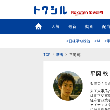
トップ
人気
最新
動画
配
#日経平均株価
#AI
#
TOP
著者
平岡 乾
平岡 乾
ものづくり
東工大学/
は化学や電機
経産省政策を
ァイナンス
に記事を多