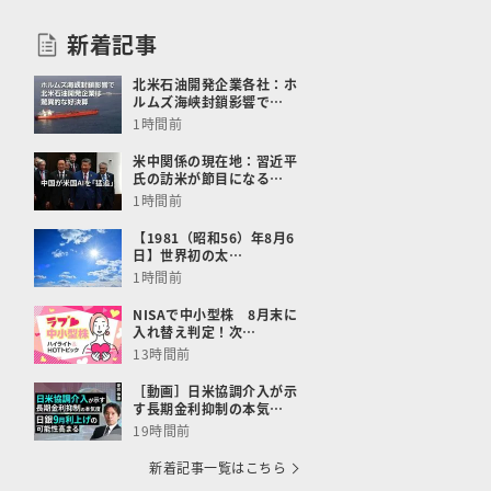
新着記事
北米石油開発企業各社：ホ
ルムズ海峡封鎖影響で…
1時間前
米中関係の現在地：習近平
氏の訪米が節目になる…
1時間前
【1981（昭和56）年8月6
日】世界初の太…
1時間前
NISAで中小型株 8月末に
入れ替え判定！次…
13時間前
［動画］日米協調介入が示
す長期金利抑制の本気…
19時間前
新着記事一覧はこちら