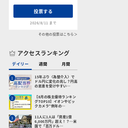
投票する
2026/8/11 まで
その他の投票はこちら＞
アクセスランキング
デイリー
週間
月間
15年ぶり〈為替介入〉で
1
ドル円に変化の兆し？円高
の恩恵を受けやすい…
【8月の株主優待ランキン
2
グTOP10】イオンやビッ
クカメラ“例年の…
11人に1人は「資産1億
3
6,000万円」超え！？…米
国で「百万ドル…