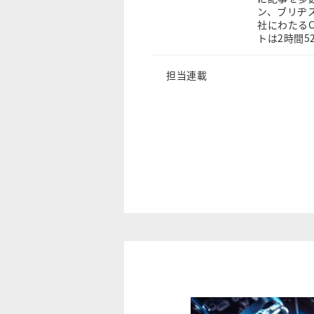
ン、ブリヂ
社にわたるC
トは2時間5
担当連載