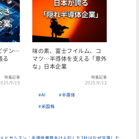
ビデン…
味の素、富士フイルム、コ
張る
マツ…半導体を支える「意外
な」日本企業
特集記事
特集記事
2025/9/19
2025/9/12
#AI
#半導体
#米国株
ルとサムスン：半導体業界をけん引した2社はなぜ没落した