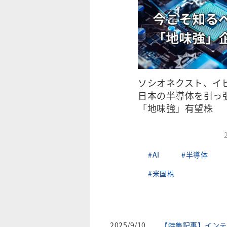
ソシオネクスト、イ
日本の半導体を引っ
「地味強」有望株
#AI
#半導体
#米国株
2025/9/10
【特集記事】インテ