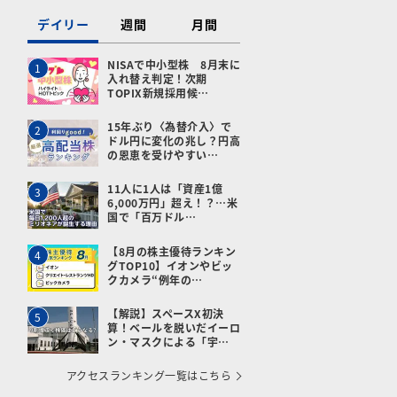
デイリー
週間
月間
NISAで中小型株 8月末に
1
入れ替え判定！次期
TOPIX新規採用候…
15年ぶり〈為替介入〉で
2
ドル円に変化の兆し？円高
の恩恵を受けやすい…
11人に1人は「資産1億
3
6,000万円」超え！？…米
国で「百万ドル…
【8月の株主優待ランキン
4
グTOP10】イオンやビッ
クカメラ“例年の…
【解説】スペースX初決
5
算！ベールを脱いだイーロ
ン・マスクによる「宇…
アクセスランキング一覧はこちら