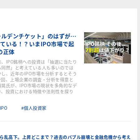
ールデンチケット」のはずが…
ている！？いまIPO市場で起
の正体
、IPO銘柄への投資は「抽選に当たり
も同然」と考えている人も多いのでは
し、近年のIPO市場を分析するとそう
今回、上場企業の調査・分析を得意と
晃氏が、IPO市場の現状を多角的なデ
き、投資における特徴や法則性を探り
IPO
#個人投資家
から乱高下。上昇どこまで？過去のバブル崩壊と金融危機から考え