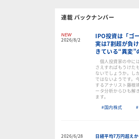
連載 バックナンバー
IPO投資は「ゴ
NEW
2026/8/2
実は7割超が負け
きている“異変”
個人投資家の中には
さえすればもうけた
ないでしょうか。しか
ではないようです。
するアナリスト藤根靖
ータ分析からひも解
ます。
#国内株式
#
2026/6/28
日経平均7万円超え