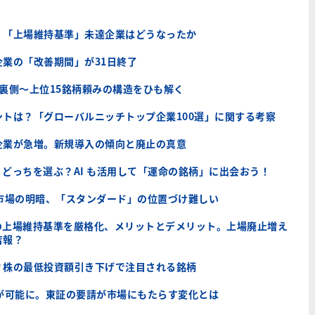
。「上場維持基準」未達企業はどうなったか
業の「改善期間」が31日終了
裏側～上位15銘柄頼みの構造をひも解く
トは？「グローバルニッチトップ企業100選」に関する考察
企業が急増。新規導入の傾向と廃止の真意
どっちを選ぶ？AI も活用して「運命の銘柄」に出会おう！
3市場の明暗、「スタンダード」の位置づけ難しい
の上場維持基準を厳格化、メリットとデメリット。上場廃止増え
吉報？
？株の最低投資額引き下げで注目される銘柄
資が可能に。東証の要請が市場にもたらす変化とは