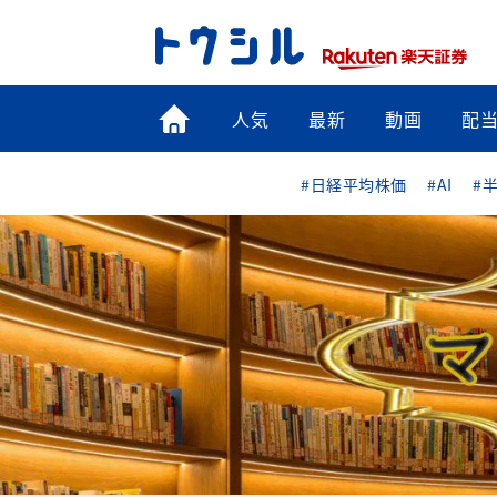
トップ
人気
最新
動画
配
#日経平均株価
#AI
#