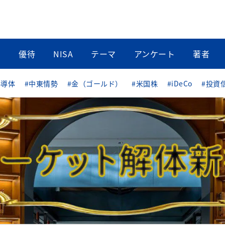
当
優待
NISA
テーマ
アンケート
著者
半導体
#中東情勢
#金（ゴールド）
#米国株
#iDeCo
#投資