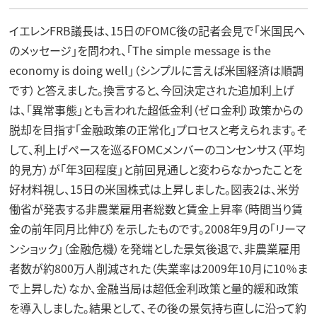
イエレンFRB議長は、15日のFOMC後の記者会見で「米国民へ
のメッセージ」を問われ、「The simple message is the
economy is doing well」（シンプルに言えば米国経済は順調
です）と答えました。換言すると、今回決定された追加利上げ
は、「異常事態」とも言われた超低金利（ゼロ金利）政策からの
脱却を目指す「金融政策の正常化」プロセスと考えられます。そ
して、利上げペースを巡るFOMCメンバーのコンセンサス（平均
的見方）が「年3回程度」と前回見通しと変わらなかったことを
好材料視し、15日の米国株式は上昇しました。図表2は、米労
働省が発表する非農業雇用者総数と賃金上昇率（時間当り賃
金の前年同月比伸び）を示したものです。2008年9月の「リーマ
ンショック」（金融危機）を発端とした景気後退で、非農業雇用
者数が約800万人削減された（失業率は2009年10月に10％ま
で上昇した）なか、金融当局は超低金利政策と量的緩和政策
を導入しました。結果として、その後の景気持ち直しに沿って約