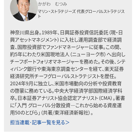
かがわ むつみ
マリン・ストラテジーズ
代表グローバルストラテジス
ト
神奈川県出身。1989年、日興証券投資信託委託（現・日
興アセットマネジメント）に入社し運用調査部で経済調
査、国際投資部でファンドマネージャーに従事。この間、
約5年にわたり米国現地法人（ニューヨーク市）へ出向し
チーフポートフォリオマネージャーを務めた。その後、シテ
ィバンク銀行や東海東京調査センターを経て、楽天証券
経済研究所チーフグローバルストラテジストを歴任。
2024年9月に独立し、米国市場動向の分析や投資教育
の啓蒙に務めている。中央大学経済学部国際経済学科
卒。日本証券アナリスト協会認定アナリスト（CMA）。著書
に「入門 グローバル分散投資―これから始める資産運
用50のとびら」（共著/東洋経済新報社）。
担当連載･記事一覧を見る＞