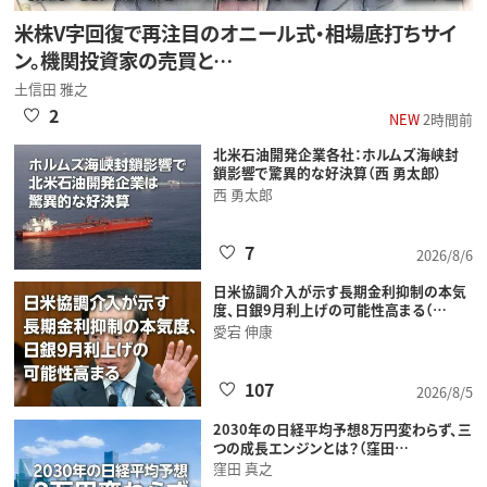
米株V字回復で再注目のオニール式・相場底打ちサイ
ン。機関投資家の売買と…
土信田 雅之
2
NEW
2時間前
北米石油開発企業各社：ホルムズ海峡封
鎖影響で驚異的な好決算（西 勇太郎）
西 勇太郎
7
2026/8/6
日米協調介入が示す長期金利抑制の本気
度、日銀9月利上げの可能性高まる（…
愛宕 伸康
107
2026/8/5
2030年の日経平均予想8万円変わらず、三
つの成長エンジンとは？（窪田…
窪田 真之