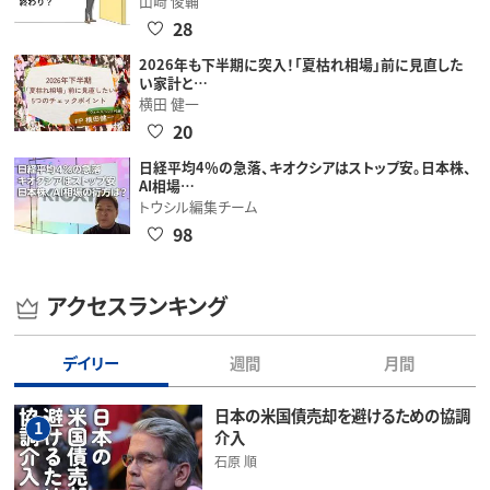
山崎 俊輔
28
2026年も下半期に突入！「夏枯れ相場」前に見直した
い家計と…
横田 健一
20
日経平均4％の急落、キオクシアはストップ安。日本株、
AI相場…
トウシル編集チーム
98
アクセスランキング
デイリー
週間
月間
日本の米国債売却を避けるための協調
1
介入
石原 順