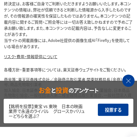
終決定は、お客様ご自身でご判断いただきますようお願いいたします。本コン
テンツの情報は、弊社が信頼できると判断した情報源から入手したものです
が、その情報源の確実性を保証したものではありません。本コンテンツの記
載内容に関するご質問・ご照会等には一切お答え致しかねますので予めご了
承お願い致します。また、本コンテンツの記載内容は、予告なしに変更するこ
とがあります。
当サイトの掲載画像には、Adobe社提供の画像生成AI「Firefly」を使用して
いる場合があります。
リスク・費用・情報提供について
各種方針・重要事項等については、楽天証券ウェブサイトをご覧ください。
商号等：楽天証券株式会社／金融商品取引業者 関東財務局長（金商）第195
号、商品先物取引業者
お金
投資
と
のアンケート
加入協会：日本証券業協会、一般社団法人金融先物取引業協会、日本商品
先物取引協会、一般社団法人第二種金融商品取引業協会、一般社団法人資
産運用業協会
【銘柄を投票】東宝 vs 東映 日本の映画
投票する
Copyright©
業界で永遠のライバル グロースかバリュ
1999-2026 Rakuten Securities, Inc. All
ーどちらを選ぶ？
Rights Reserved.