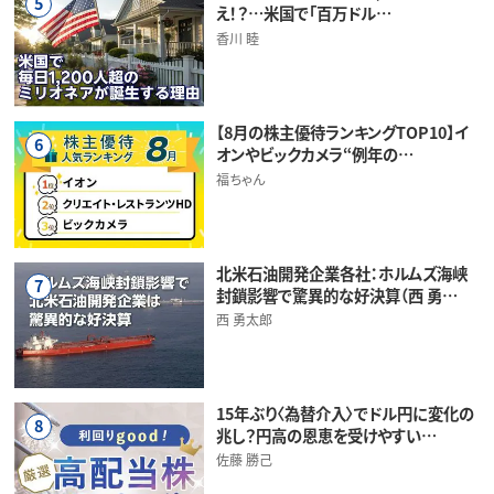
5
え！？…米国で「百万ドル…
香川 睦
【8月の株主優待ランキングTOP10】イ
6
オンやビックカメラ“例年の…
福ちゃん
北米石油開発企業各社：ホルムズ海峡
7
封鎖影響で驚異的な好決算（西 勇…
西 勇太郎
15年ぶり〈為替介入〉でドル円に変化の
8
兆し？円高の恩恵を受けやすい…
佐藤 勝己