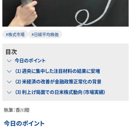
#株式市場
#日経平均株価
目次
今日のポイント
（1）週央に集中した注目材料の結果に安堵
（2）米経済の改善が金融政策正常化の背景
（3）利上げ局面での日米株式動向（市場実績）
執筆：香川睦
今日のポイント