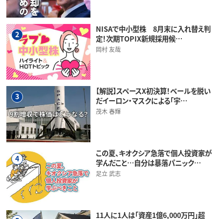
NISAで中小型株 8月末に入れ替え判
2
定！次期TOPIX新規採用候…
岡村 友哉
【解説】スペースX初決算！ベールを脱い
3
だイーロン・マスクによる「宇…
茂木 春輝
この夏、キオクシア急落で個人投資家が
4
学んだこと…自分は暴落パニック…
足立 武志
11人に1人は「資産1億6,000万円」超