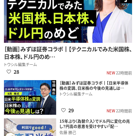
［動画］みずほ証券コラボ┃【テクニカルでみた米国株、
日本株、ドル円のめ…
トウシル編集チーム
28
NEW
22時間前
［動画］みずほ証券コラボ┃【日米半導体
株の変調、日米株の今後の見通しは…
トウシル編集チーム
29
NEW
22時間前
15年ぶり〈為替介入〉でドル円に変化の兆
し？円高の恩恵を受けやすい「配…
佐藤 勝己