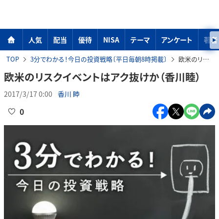
人気
配当
優待
NISA
テーマ
アンケート
著者
TOP
3分でわかる！今日の投資戦略〔平日毎朝8時掲載〕
欧米のリスクイベントはアク抜けか（香川睦）
欧米のリスクイベントはアク抜けか（香川睦）
2017/3/17 0:00
香川 睦
0