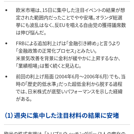
欧米市場は、15日に集中した注目イベントの結果が想
定された範囲内だったことでやや安堵。オランダ総選
挙にも波乱はなく、反EUを唱える自由党の獲得議席数
は伸び悩んだ。
FRBによる追加利上げは「金融引き締め」と言うより
「金融政策の正常化プロセス」とみたい。
米景気改善を背景に金利が緩やかに上昇するなか、
「業績相場」は暫く続くと見込む。
前回の利上げ局面（2004年6月～2006年6月）でも、当
時の「歴史的低水準」だった超低金利から脱する過程
では、日米株式が底堅いパフォーマンスを示した経緯
がある。
（1）週央に集中した注目材料の結果に安堵
欧米の株式市場は、「トリプルウィッチングデー（3人の魔女の