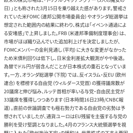
日）」とも称された3月15日を乗り越えた感があります。警戒さ
れていた米FOMC（連邦公開市場委員会）やオランダ総選挙は
想定された範囲内の結果に終わり、株式は「イベント通過によ
る安堵感」で上昇しました。FRB（米連邦準備制度理事会）は、
市場がほぼ織り込んでいた追加利上げを決定しましたが、
FOMCメンバーの金利見通し（平均）に大きな変更がなかった
ため米債利回りは低下し、日米金利差拡大観測がやや後退。
為替でドル円が弱含んだことが日本株式の重石となっていま
す。一方、オランダ総選挙（下院）では、反イスラム・反EU（欧州
連合）を標榜する自由党（ウィルダース党首）の獲得議席数が
20議席と伸び悩み、ルッテ首相が率いる与党・自由民主党が
33議席を獲得しつつあります（日本時間16日23時/CNBC報
道）。直前の世論調査でも極右勢力である自由党の劣勢は予
想されていましたが、通貨ユーロはEU残留を主張する与党の
勝利を受け堅調となりました。4月のフランス大統領選挙を視
野に入れた「欧州政治不安」の緩和は、世界株式の下支え要因