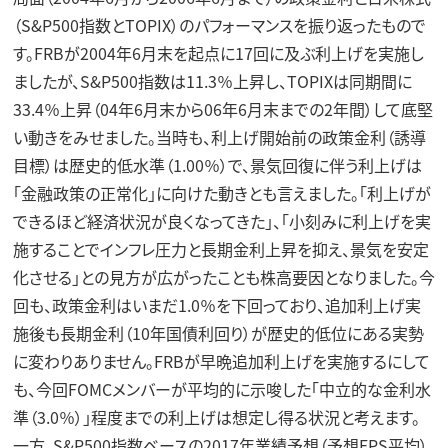
（S&P500指数とTOPIX）のパフォーマンスを振り返ったもので
す。FRBが2004年6月末を起点に17回に及ぶ利上げを実施し
ましたが、S&P500指数は11.3％上昇し、TOPIXは同期間に
33.4％上昇（04年6月末から06年6月末までの2年間）して底堅
い動きをみせました。当時も、利上げ開始前の政策金利（誘導
目標）は歴史的低水準（1.00％）で、景気回復に伴う利上げは
「金融政策の正常化」に向けた動きとも言えました。「利上げが
できるほど経済状況が良くなってきた」、「小刻みに利上げを実
施することでインフレ圧力と長期金利上昇を抑え、景気を安定
化させる」との見方が広がったことも株高要因となりました。今
回も、政策金利はいまだ1.0％を下回っており、追加利上げ実
施後も長期金利（10年国債利回り）が歴史的低位にある実勢
に変わりありません。FRBが早晩追加利上げを実施するにして
も、今回FOMCメンバーが平均的に示唆した「中立的な金利水
準（3.0％）」程度までの利上げは想定し得る状況と考えます。
一方、S&P500指数ベースの2017年業績予想（予想EPS平均）