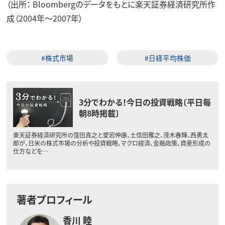
（出所： Bloombergのデータをもとに楽天証券経済研究所作
成（2004年～2007年）
#株式市場
#日経平均株価
3分でわかる！今日の投資戦略〔平日毎
朝8時掲載〕
楽天証券経済研究所の窪田真之と愛宕伸康、土信田雅之、茂木春輝、西勇太
郎が、日米の株式市場の分析や投資戦略、マクロ経済、金融政策、資産形成の
仕方などを…
著者プロフィール
香川 睦