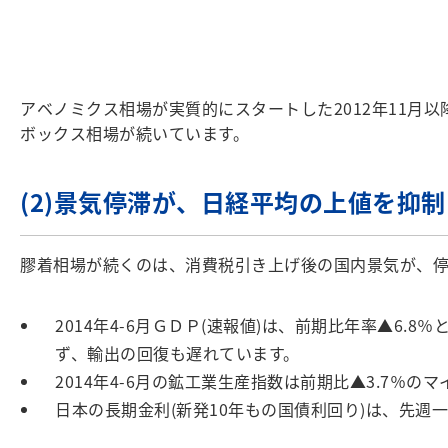
アベノミクス相場が実質的にスタートした2012年11月以
ボックス相場が続いています。
(2)景気停滞が、日経平均の上値を抑制
膠着相場が続くのは、消費税引き上げ後の国内景気が、停
2014年4-6月ＧＤＰ(速報値)は、前期比年率▲6
ず、輸出の回復も遅れています。
2014年4-6月の鉱工業生産指数は前期比▲3.7％の
日本の長期金利(新発10年もの国債利回り)は、先週一