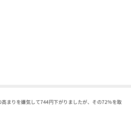
の高まりを嫌気して744円下がりましたが、その72％を取