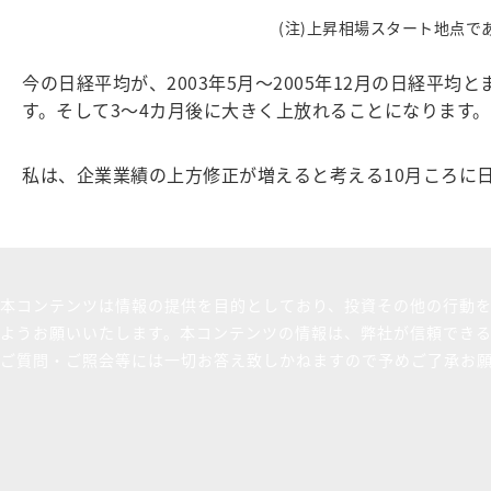
(注)上昇相場スタート地点であ
今の日経平均が、2003年5月～2005年12月の日経
す。そして3～4カ月後に大きく上放れることになります。
私は、企業業績の上方修正が増えると考える10月ころに日
本コンテンツは情報の提供を目的としており、投資その他の行動
ようお願いいたします。本コンテンツの情報は、弊社が信頼でき
ご質問・ご照会等には一切お答え致しかねますので予めご了承お