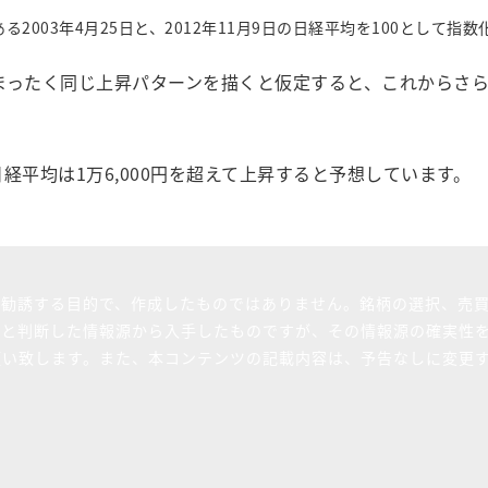
る2003年4月25日と、2012年11月9日の日経平均を100として
平均とまったく同じ上昇パターンを描くと仮定すると、これから
経平均は1万6,000円を超えて上昇すると予想しています。
を勧誘する目的で、作成したものではありません。銘柄の選択、売
ると判断した情報源から入手したものですが、その情報源の確実性
願い致します。また、本コンテンツの記載内容は、予告なしに変更