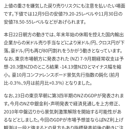
上値の重さを嫌気した戻り売りリスクにも注意を払いたい場面
です。下値では12月9日の安値79.20-25レベルや11月30日の
安値78.50-55レベルなどがあげられます。
本日22日朝方の動きでは、年末年始の休暇を控えた国内輸出
企業からの米ドル売り手当などにより米ドル/円、クロス円が下
落。豪ドル/円も再び80円割れをうかがう動きとなっています。
なお、東京市場朝方に発表された（NZ）7-9月期経常収支は予
想-20.3億NZDのところ結果 -14.13億NZDとマイナス幅を縮
小。 豪10月コンファレンスボード景気先行指数の鈍化（前月
比-0.3％、9月は前月比+0.3％）となりました。
なお、23日の東京早朝に第3四半期のNZのGDPが発表されま
す。今月のNZ中銀金利・声明発表で経済見通しを上方修正、
2010年中盤辺りから景気刺激策解除を開始する可能性があ
るなどとしました。今回のGDPが市場予想並ならばNZ利上げ
観測は一段と強まるとの見方もあり指標発表前後の動きに注