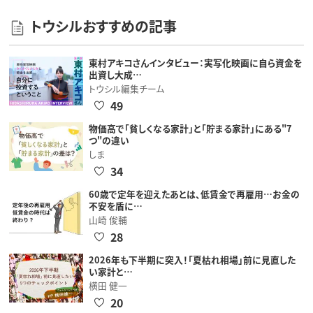
トウシルおすすめの記事
東村アキコさんインタビュー：実写化映画に自ら資金を
出資し大成…
トウシル編集チーム
49
物価高で「貧しくなる家計」と「貯まる家計」にある"7
つ"の違い
しま
34
60歳で定年を迎えたあとは、低賃金で再雇用…お金の
不安を盾に…
山崎 俊輔
28
2026年も下半期に突入！「夏枯れ相場」前に見直した
い家計と…
横田 健一
20