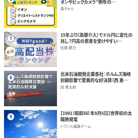
オンやビックカメラ“例年の…
福ちゃん
15年ぶり〈為替介入〉でドル円に変化の
7
兆し？円高の恩恵を受けやすい…
佐藤 勝己
北米石油開発企業各社：ホルムズ海峡
8
封鎖影響で驚異的な好決算（西 勇…
西 勇太郎
【1981（昭和56）年8月6日】世界初の太
9
陽熱発電
トウシル編集チーム