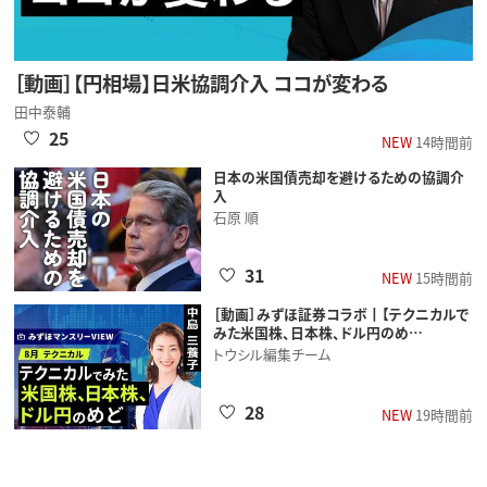
［動画］【円相場】日米協調介入 ココが変わる
田中泰輔
25
NEW
14時間前
日本の米国債売却を避けるための協調介
入
石原 順
31
NEW
15時間前
［動画］みずほ証券コラボ┃【テクニカルで
みた米国株、日本株、ドル円のめ…
トウシル編集チーム
28
NEW
19時間前