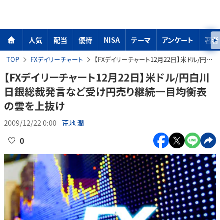
人気
配当
優待
NISA
テーマ
アンケート
著者
TOP
FXデイリーチャート
【FXデイリーチャート12月22日】米ドル/円白川日銀総裁発言など受け円売り継続一目均衡表の雲を上抜け
【FXデイリーチャート12月22日】米ドル/円白川
日銀総裁発言など受け円売り継続一目均衡表
の雲を上抜け
2009/12/22 0:00
荒地 潤
0