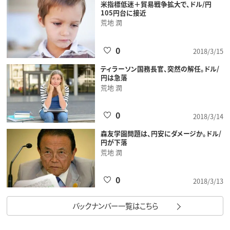
米指標低迷＋貿易戦争拡大で、ドル/円
105円台に接近
荒地 潤
0
2018/3/15
ティラーソン国務長官、突然の解任。ドル/
円は急落
荒地 潤
0
2018/3/14
森友学園問題は、円安にダメージか。ドル/
円が下落
荒地 潤
0
2018/3/13
バックナンバー一覧はこちら