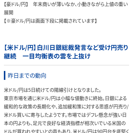
【豪ドル/円】 年末商いが薄いなか、小動きながら上値の重い
展開
【※豪ドル/円は画面下段に掲載されています】
【米ドル/円】白川日銀総裁発言など受け円売り
継続 一目均衡表の雲を上抜け
昨日までの動向
米ドル/円は5日続けての陽線引けとなりました。
東京市場を通じ米ドル/円は小幅な値動きに終始。日銀による
緩和的な政策の長期化や、追加緩和策に対する思惑が円売り/
米ドル買いに寄与したようです。市場ではデフレ懸念が強い日
本の円よりも、足元で良好な経済指標が相次いでいる米国の
ドルが買われやすいとの声もあり、米ドル/円は90円台を底堅く