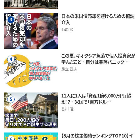
日本の米国債売却を避けるための協調
3
介入
石原 順
この夏、キオクシア急落で個人投資家が
4
学んだこと…自分は暴落パニック…
足立 武志
11人に1人は「資産1億6,000万円」超
5
え！？…米国で「百万ドル…
香川 睦
【8月の株主優待ランキングTOP10】イ
6