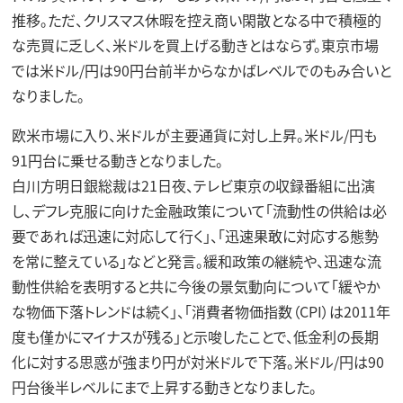
推移。ただ、クリスマス休暇を控え商い閑散となる中で積極的
な売買に乏しく、米ドルを買上げる動きとはならず。東京市場
では米ドル/円は90円台前半からなかばレベルでのもみ合いと
なりました。
欧米市場に入り、米ドルが主要通貨に対し上昇。米ドル/円も
91円台に乗せる動きとなりました。
白川方明日銀総裁は21日夜、テレビ東京の収録番組に出演
し、デフレ克服に向けた金融政策について「流動性の供給は必
要であれば迅速に対応して行く」、「迅速果敢に対応する態勢
を常に整えている」などと発言。緩和政策の継続や、迅速な流
動性供給を表明すると共に今後の景気動向について「緩やか
な物価下落トレンドは続く」、「消費者物価指数（CPI）は2011年
度も僅かにマイナスが残る」と示唆したことで、低金利の長期
化に対する思惑が強まり円が対米ドルで下落。米ドル/円は90
円台後半レベルにまで上昇する動きとなりました。