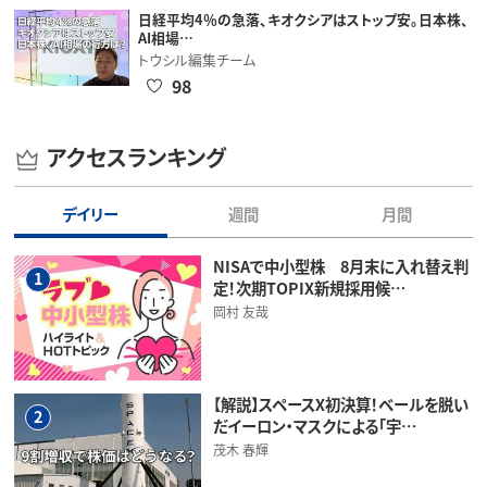
日経平均4％の急落、キオクシアはストップ安。日本株、
AI相場…
トウシル編集チーム
98
アクセスランキング
デイリー
週間
月間
NISAで中小型株 8月末に入れ替え判
1
定！次期TOPIX新規採用候…
岡村 友哉
【解説】スペースX初決算！ベールを脱い
2
だイーロン・マスクによる「宇…
茂木 春輝