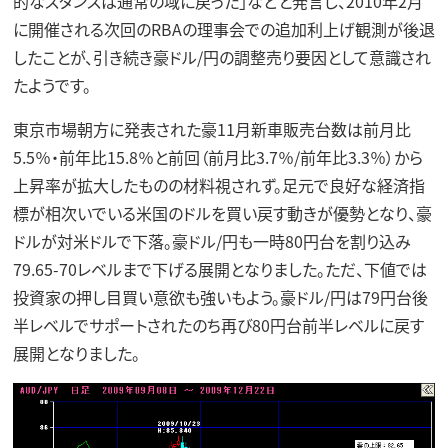
的なスタンスは通常の域に戻った」などと発言し、2010年2月
に開催される次回のRBAの理事会での追加利上げ観測が後退
したことが、引き続き豪ドル/円の調整売り要因として意識され
たようです。
東京市場朝方に発表された豪11月新車販売台数は前月比
5.5％・前年比15.8％と前回（前月比3.7％/前年比3.3％）から
上昇率が拡大したものの材料視されず。足元で良好な経済指
標が相次いでいる米国のドルを買い戻す動きが優勢となり、豪
ドルが対米ドルで下落。豪ドル/円も一時80円台を割り込み
79.65-70レベルまで下げる展開となりました。ただ、下値では
投資家の押し目買い意欲も強いもよう。豪ドル/円は79円台後
半レベルでサポートされたのち再び80円台前半レベルに戻す
展開となりました。