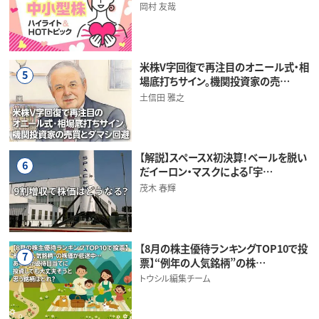
岡村 友哉
米株V字回復で再注目のオニール式・相
5
場底打ちサイン。機関投資家の売…
土信田 雅之
【解説】スペースX初決算！ベールを脱い
6
だイーロン・マスクによる「宇…
茂木 春輝
【8月の株主優待ランキングTOP10で投
7
票】“例年の人気銘柄”の株…
トウシル編集チーム