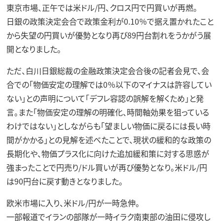
東京市場、正午では米ドル/円、クロス円で円買いが再燃。
日銀の政策決定会合で政策金利が0.10％で据え置かれたこと
から失望の円買いが優勢となり再び89円台割れをうかがう展
開となりました。
ただ、白川日銀総裁の金融政策決定会合後の記者会見で、会
合での｢物価安定の理解では0％以下のマイナスは許容してい
ない｣との声明について「デフレ容認の誤解を解くため」と発
言。また「物価安定の理解の明確化、時間軸効果を狙っている
わけではない」としながらも「望ましい物価に戻るには長い時
間がかかる」との見解を述べたことで、現状の緩和的な政策の
長期化や、物価プラス化に向けた追加緩和策に対する思惑が
強まったことで円売り/ドル買いが再び優勢となり。米ドル/円
は90円台に戻す動きとなりました。
欧米市場に入り、米ドル/円が一時急伸。
一部報道でイランの部隊が一時イラク南東部の油田に侵攻し