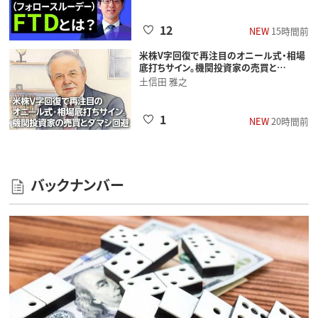
12
NEW
15時間前
米株V字回復で再注目のオニール式・相場
底打ちサイン。機関投資家の売買と…
土信田 雅之
1
NEW
20時間前
バックナンバー