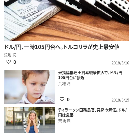
ドル/円、一時105円台へ。トルコリラが史上最安値
荒地 潤
0
2018/3/16
米指標低迷＋貿易戦争拡大で、ドル/円
105円台に接近
荒地 潤
0
2018/3/15
ティラーソン国務長官、突然の解任。ドル/
円は急落
荒地 潤