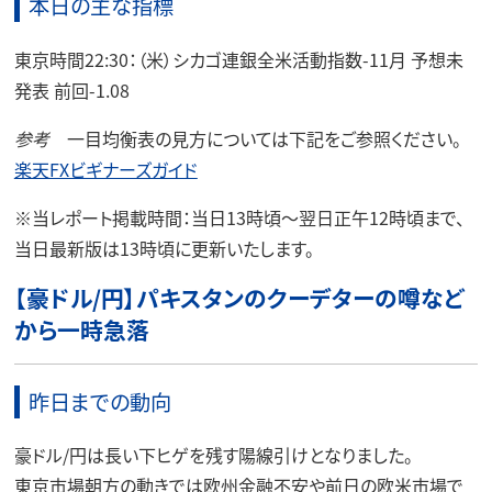
本日の主な指標
東京時間22:30：（米）シカゴ連銀全米活動指数-11月 予想未
発表 前回-1.08
参考
一目均衡表の見方については下記をご参照ください。
楽天FXビギナーズガイド
※
当レポート掲載時間：当日13時頃～翌日正午12時頃まで、
当日最新版は13時頃に更新いたします。
【豪ドル/円】パキスタンのクーデターの噂など
から一時急落
昨日までの動向
豪ドル/円は長い下ヒゲを残す陽線引けとなりました。
東京市場朝方の動きでは欧州金融不安や前日の欧米市場で