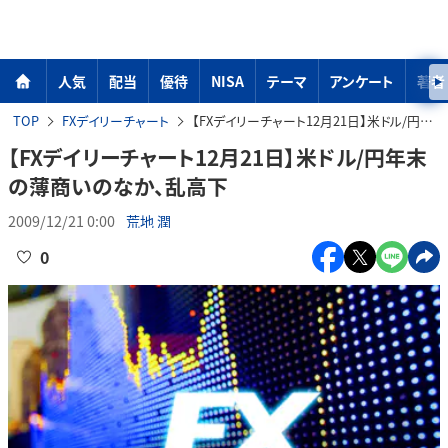
人気
配当
優待
NISA
テーマ
アンケート
著者
TOP
FXデイリーチャート
【FXデイリーチャート12月21日】米ドル/円年末の薄商いのなか、乱高下
【FXデイリーチャート12月21日】米ドル/円年末
の薄商いのなか、乱高下
2009/12/21 0:00
荒地 潤
0