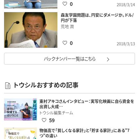
0
2018/3/14
森友学園問題は、円安にダメージか。ドル/
円が下落
荒地 潤
0
2018/3/13
バックナンバー一覧はこちら
トウシルおすすめの記事
東村アキコさんインタビュー：実写化映画に自ら資金を
出資し大成…
トウシル編集チーム
59
物価高で「貧しくなる家計」と「貯まる家計」にある"7
つ"の違い