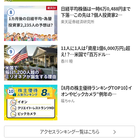
日経平均株価は一時6万0,488円まで
8
下落…この先は？個人投資家2…
楽天証券経済研究所
11人に1人は「資産1億6,000万円」超
9
え！？…米国で「百万ドル…
香川 睦
【8月の株主優待ランキングTOP10】イ
10
オンやビックカメラ“例年の…
福ちゃん
アクセスランキング一覧はこちら