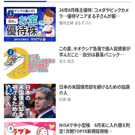
26年8月株主優待：コメダやビックカメ
1
ラ…優待マニアまる子さんが厳…
優待主婦 まる子さん
この夏、キオクシア急落で個人投資家が
2
学んだこと…自分は暴落パニック…
足立 武志
日本の米国債売却を避けるための協調
3
介入
石原 順
NISAで中小型株 8月末に入れ替え判
4
定！次期TOPIX新規採用候…