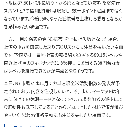
下限は87.50レベルに切り下がる形となっています。ただ先行
スパン1と2の幅（抵抗帯）は収縮し、数十ポイント程度まで薄く
なっています。今後、薄くなった抵抗帯を上抜ける動きとなるか
を見極めたい場面です。
一方、一目均衡表の雲（抵抗帯）を上抜け失敗となった場合、
上値の重さを嫌気した戻り売りリスクにも注意を払いたい場面
です。下値では一目均衡表の転換線が位置する89.15レベルや
直近上げ幅のフィボナッチ31.8％押しに該当する88円台なか
ばレベルを維持できるかが焦点となりそうです。
本日、NY市場では11月シカゴ連銀全米活動指数の発表が予
定されており、内容を注視したいところ。 また、マーケットは年
末に向けての休暇モードとなっており、市場参加者の減少によ
り流動性も低下していることから、ちょっとした材料で値が飛び
やすいく、思わぬ価格変動にも注意を要したい場面です。