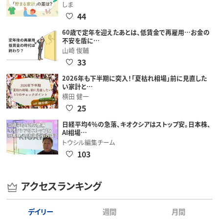
しま
44
60歳で定年を迎えたあとは、低賃金で再雇用…お金の
不安を盾に…
山崎 俊輔
33
2026年も下半期に突入！「夏枯れ相場」前に見直した
い家計と…
横田 健一
25
日経平均4％の急落、キオクシアはストップ安。日本株、
AI相場…
トウシル編集チーム
103
アクセスランキング
デイリー
週間
月間