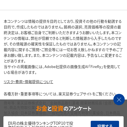
本コンテンツは情報の提供を目的としており、投資その他の行動を勧誘する
目的で、作成したものではありません。銘柄の選択、売買価格等の投資の最
終決定は、お客様ご自身でご判断いただきますようお願いいたします。本コン
テンツの情報は、弊社が信頼できると判断した情報源から入手したものです
が、その情報源の確実性を保証したものではありません。本コンテンツの記
載内容に関するご質問・ご照会等には一切お答え致しかねますので予めご了
承お願い致します。また、本コンテンツの記載内容は、予告なしに変更するこ
とがあります。
当サイトの掲載画像には、Adobe社提供の画像生成AI「Firefly」を使用して
いる場合があります。
リスク・費用・情報提供について
各種方針・重要事項等については、楽天証券ウェブサイトをご覧ください。
商号等：楽天証券株式会社／金融商品取引業者 関東財務局長（金商）第195
お金
投資
と
のアンケート
号、商品先物取引業者
加入協会：日本証券業協会、一般社団法人金融先物取引業協会、日本商品
先物取引協会、一般社団法人第二種金融商品取引業協会、一般社団法人資
産運用業協会
【8月の株主優待ランキングTOP10で投
投票する