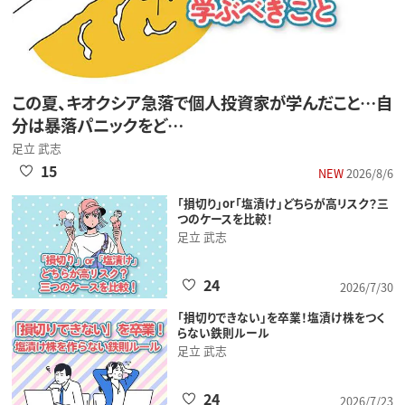
この夏、キオクシア急落で個人投資家が学んだこと…自
分は暴落パニックをど…
足立 武志
15
NEW
2026/8/6
「損切り」or「塩漬け」どちらが高リスク？三
つのケースを比較！
足立 武志
24
2026/7/30
「損切りできない」を卒業！塩漬け株をつく
らない鉄則ルール
足立 武志
24
2026/7/23