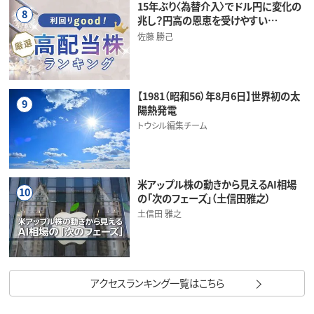
15年ぶり〈為替介入〉でドル円に変化の
8
兆し？円高の恩恵を受けやすい…
佐藤 勝己
【1981（昭和56）年8月6日】世界初の太
9
陽熱発電
トウシル編集チーム
米アップル株の動きから見えるAI相場
10
の「次のフェーズ」（土信田雅之）
土信田 雅之
アクセスランキング一覧はこちら