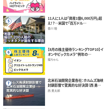
11人に1人は「資産1億6,000万円」超
5
え！？…米国で「百万ドル…
香川 睦
【8月の株主優待ランキングTOP10】イ
6
オンやビックカメラ“例年の…
福ちゃん
北米石油開発企業各社：ホルムズ海峡
7
封鎖影響で驚異的な好決算（西 勇…
西 勇太郎