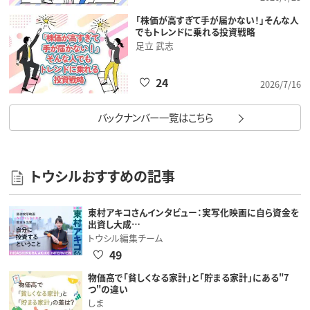
「株価が高すぎて手が届かない！」そんな人
でもトレンドに乗れる投資戦略
足立 武志
24
2026/7/16
バックナンバー一覧はこちら
トウシルおすすめの記事
東村アキコさんインタビュー：実写化映画に自ら資金を
出資し大成…
トウシル編集チーム
49
物価高で「貧しくなる家計」と「貯まる家計」にある"7
つ"の違い
しま