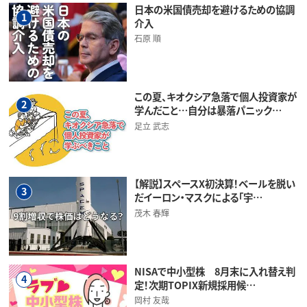
日本の米国債売却を避けるための協調
1
介入
石原 順
この夏、キオクシア急落で個人投資家が
2
学んだこと…自分は暴落パニック…
足立 武志
【解説】スペースX初決算！ベールを脱い
3
だイーロン・マスクによる「宇…
茂木 春輝
NISAで中小型株 8月末に入れ替え判
4
定！次期TOPIX新規採用候…
岡村 友哉