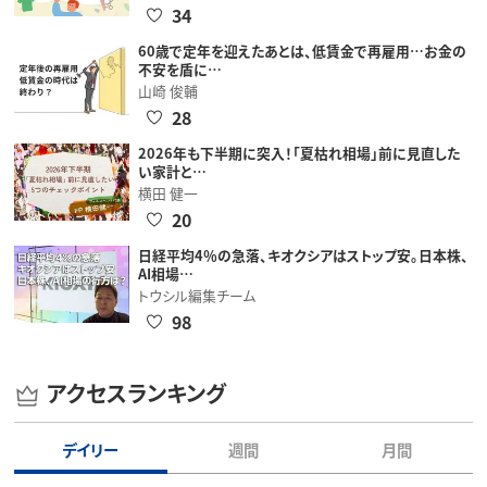
34
60歳で定年を迎えたあとは、低賃金で再雇用…お金の
不安を盾に…
山崎 俊輔
28
2026年も下半期に突入！「夏枯れ相場」前に見直した
い家計と…
横田 健一
20
日経平均4％の急落、キオクシアはストップ安。日本株、
AI相場…
トウシル編集チーム
98
アクセスランキング
デイリー
週間
月間