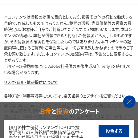
本コンテンツは情報の提供を目的としており、投資その他の行動を勧誘する
目的で、作成したものではありません。銘柄の選択、売買価格等の投資の最
終決定は、お客様ご自身でご判断いただきますようお願いいたします。本コン
テンツの情報は、弊社が信頼できると判断した情報源から入手したものです
が、その情報源の確実性を保証したものではありません。本コンテンツの記
載内容に関するご質問・ご照会等には一切お答え致しかねますので予めご了
承お願い致します。また、本コンテンツの記載内容は、予告なしに変更するこ
とがあります。
当サイトの掲載画像には、Adobe社提供の画像生成AI「Firefly」を使用して
いる場合があります。
リスク・費用・情報提供について
各種方針・重要事項等については、楽天証券ウェブサイトをご覧ください。
商号等：楽天証券株式会社／金融商品取引業者 関東財務局長（金商）第195
お金
投資
と
のアンケート
号、商品先物取引業者
加入協会：日本証券業協会、一般社団法人金融先物取引業協会、日本商品
先物取引協会、一般社団法人第二種金融商品取引業協会、一般社団法人資
産運用業協会
【8月の株主優待ランキングTOP10で投
投票する
票】“例年の人気銘柄”の株価が低迷中…
Copyright©
あなたが優待目当てに投資しても大丈夫