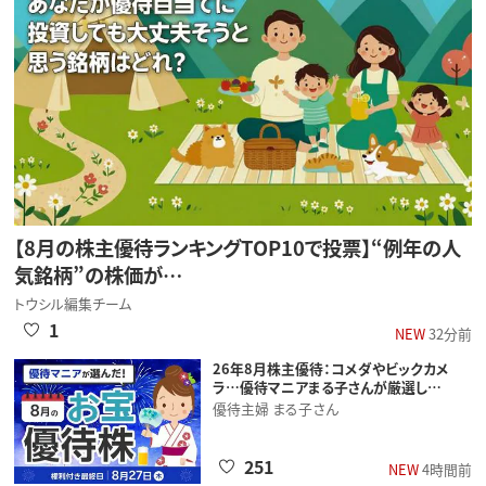
【8月の株主優待ランキングTOP10で投票】“例年の人
気銘柄”の株価が…
トウシル編集チーム
1
NEW
32分前
26年8月株主優待：コメダやビックカメ
ラ…優待マニアまる子さんが厳選し…
優待主婦 まる子さん
251
NEW
4時間前