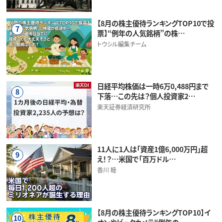
【8月の株主優待ランキングTOP10で投
7
票】“例年の人気銘柄”の株…
トウシル編集チーム
日経平均株価は一時6万0,488円まで
8
下落…この先は？個人投資家2…
楽天証券経済研究所
11人に1人は「資産1億6,000万円」超
9
え！？…米国で「百万ドル…
香川 睦
【8月の株主優待ランキングTOP10】イ
10