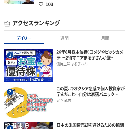
103
アクセスランキング
デイリー
週間
月間
26年8月株主優待：コメダやビックカメ
1
ラ…優待マニアまる子さんが厳…
優待主婦 まる子さん
この夏、キオクシア急落で個人投資家が
2
学んだこと…自分は暴落パニック…
足立 武志
日本の米国債売却を避けるための協調
3