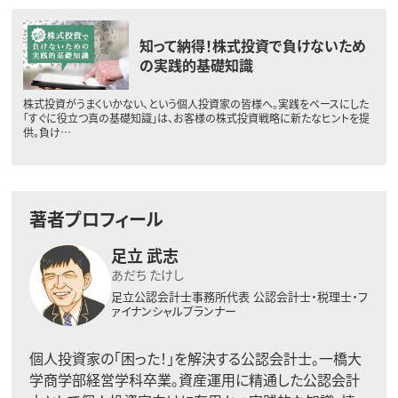
知って納得！株式投資で負けないため
の実践的基礎知識
株式投資がうまくいかない、という個人投資家の皆様へ。実践をベースにした
「すぐに役立つ真の基礎知識」は、お客様の株式投資戦略に新たなヒントを提
供。負け…
著者プロフィール
足立 武志
あだち たけし
足立公認会計士事務所代表
公認会計士・税理士・フ
ァイナンシャルプランナー
個人投資家の「困った！」を解決する公認会計士。一橋大
学商学部経営学科卒業。資産運用に精通した公認会計