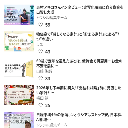
東村アキコさんインタビュー：実写化映画に自ら資金を
出資し大成…
トウシル編集チーム
59
物価高で「貧しくなる家計」と「貯まる家計」にある"7
つ"の違い
しま
43
60歳で定年を迎えたあとは、低賃金で再雇用…お金の
不安を盾に…
山崎 俊輔
33
2026年も下半期に突入！「夏枯れ相場」前に見直した
い家計と…
横田 健一
25
日経平均4％の急落、キオクシアはストップ安。日本株、
AI相場…
トウシル編集チーム