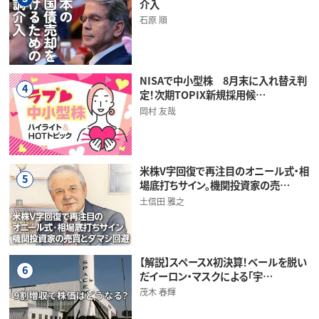
介入
石原 順
NISAで中小型株 8月末に入れ替え判
4
定！次期TOPIX新規採用候…
岡村 友哉
米株V字回復で再注目のオニール式・相
5
場底打ちサイン。機関投資家の売…
土信田 雅之
【解説】スペースX初決算！ベールを脱い
6
だイーロン・マスクによる「宇…
茂木 春輝