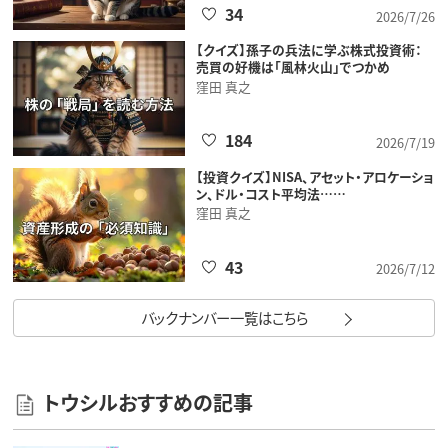
34
2026/7/26
【クイズ】孫子の兵法に学ぶ株式投資術：
売買の好機は「風林火山」でつかめ
窪田 真之
184
2026/7/19
【投資クイズ】NISA、アセット・アロケーショ
ン、ドル・コスト平均法……
窪田 真之
43
2026/7/12
バックナンバー一覧はこちら
トウシルおすすめの記事