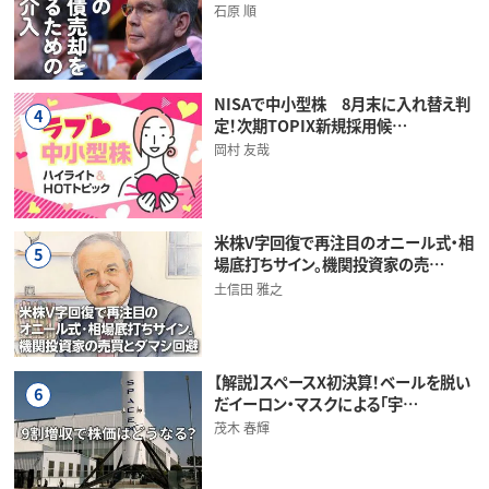
石原 順
NISAで中小型株 8月末に入れ替え判
4
定！次期TOPIX新規採用候…
岡村 友哉
米株V字回復で再注目のオニール式・相
5
場底打ちサイン。機関投資家の売…
土信田 雅之
【解説】スペースX初決算！ベールを脱い
6
だイーロン・マスクによる「宇…
茂木 春輝