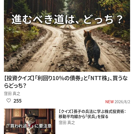
【投資クイズ】「利回り10％の債券」と「NTT株」、買うな
らどっち？
窪田 真之
255
NEW
2026/8/2
【クイズ】孫子の兵法に学ぶ株式投資術：
移動平均線から「伏兵」を探る
窪田 真之