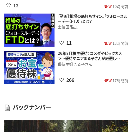
12
NEW
10時間前
［動画］相場の底打ちサイン。「フォロースル
ーデー（FTD）」とは？
土信田 雅之
11
NEW
13時間前
26年8月株主優待：コメダやビックカメ
ラ…優待マニアまる子さんが厳選し…
優待主婦 まる子さん
266
NEW
17時間前
バックナンバー