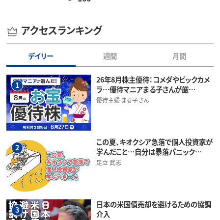
アクセスランキング
デイリー
週間
月間
26年8月株主優待：コメダやビックカメ
1
ラ…優待マニアまる子さんが厳…
優待主婦 まる子さん
この夏、キオクシア急落で個人投資家が
2
学んだこと…自分は暴落パニック…
足立 武志
日本の米国債売却を避けるための協調
3
介入