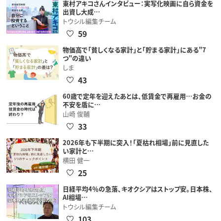
東村アキコさんインタビュー：実写化映画に自ら資金を
出資し大成…
トウシル編集チーム
59
物価高で「貧しくなる家計」と「貯まる家計」にある"7
つ"の違い
しま
43
60歳で定年を迎えたあとは、低賃金で再雇用…お金の
不安を盾に…
山崎 俊輔
33
2026年も下半期に突入！「夏枯れ相場」前に見直した
い家計と…
横田 健一
25
日経平均4％の急落、キオクシアはストップ安。日本株、
AI相場…
トウシル編集チーム
103