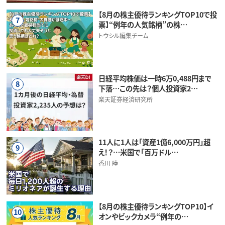
【8月の株主優待ランキングTOP10で投
7
票】“例年の人気銘柄”の株…
トウシル編集チーム
日経平均株価は一時6万0,488円まで
8
下落…この先は？個人投資家2…
楽天証券経済研究所
11人に1人は「資産1億6,000万円」超
9
え！？…米国で「百万ドル…
香川 睦
【8月の株主優待ランキングTOP10】イ
10
オンやビックカメラ“例年の…