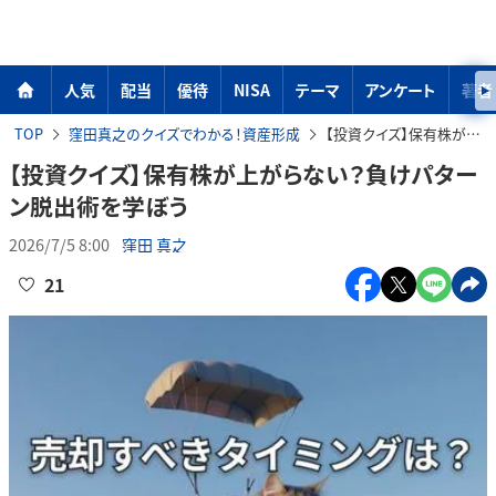
人気
配当
優待
NISA
テーマ
アンケート
著者
TOP
窪田真之のクイズでわかる！資産形成
【投資クイズ】保有株が上がらない？負けパターン脱出術を学ぼう
【投資クイズ】保有株が上がらない？負けパター
ン脱出術を学ぼう
2026/7/5 8:00
窪田 真之
21