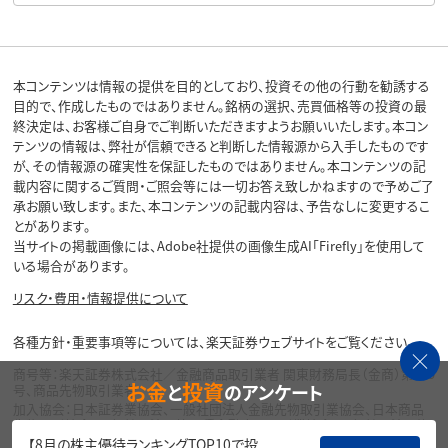
本コンテンツは情報の提供を目的としており、投資その他の行動を勧誘する
目的で、作成したものではありません。銘柄の選択、売買価格等の投資の最
終決定は、お客様ご自身でご判断いただきますようお願いいたします。本コン
テンツの情報は、弊社が信頼できると判断した情報源から入手したものです
が、その情報源の確実性を保証したものではありません。本コンテンツの記
載内容に関するご質問・ご照会等には一切お答え致しかねますので予めご了
承お願い致します。また、本コンテンツの記載内容は、予告なしに変更するこ
とがあります。
当サイトの掲載画像には、Adobe社提供の画像生成AI「Firefly」を使用して
いる場合があります。
リスク・費用・情報提供について
各種方針・重要事項等については、楽天証券ウェブサイトをご覧ください。
商号等：楽天証券株式会社／金融商品取引業者 関東財務局長（金商）第195
お金
投資
と
のアンケート
号、商品先物取引業者
加入協会：日本証券業協会、一般社団法人金融先物取引業協会、日本商品
先物取引協会、一般社団法人第二種金融商品取引業協会、一般社団法人資
産運用業協会
【8月の株主優待ランキングTOP10で投