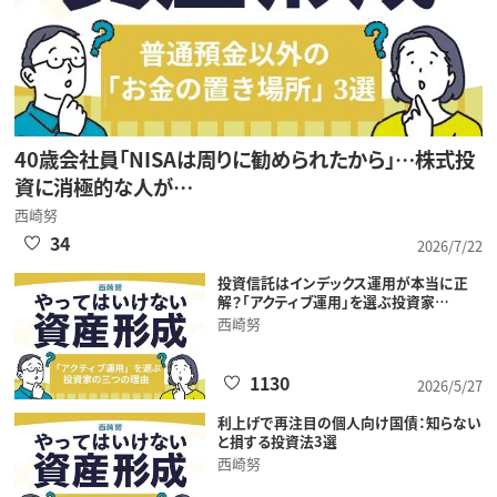
40歳会社員「NISAは周りに勧められたから」…株式投
資に消極的な人が…
西崎努
34
2026/7/22
投資信託はインデックス運用が本当に正
解？「アクティブ運用」を選ぶ投資家…
西崎努
1130
2026/5/27
利上げで再注目の個人向け国債：知らない
と損する投資法3選
西崎努