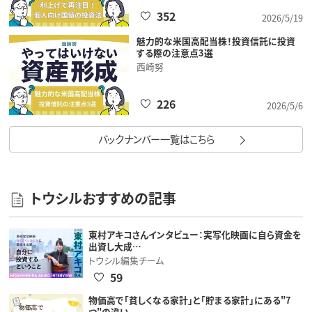
352
2026/5/19
魅力的な米国高配当株！投資信託に投資
する際の注意点3選
西崎努
226
2026/5/6
バックナンバー一覧はこちら
トウシルおすすめの記事
東村アキコさんインタビュー：実写化映画に自ら資金を
出資し大成…
トウシル編集チーム
59
物価高で「貧しくなる家計」と「貯まる家計」にある"7
つ"の違い