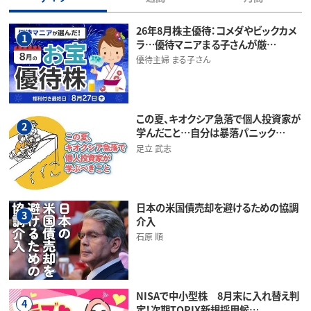
26年8月株主優待：コメダやビックカメ
1
ラ…優待マニアまる子さんが厳…
優待主婦 まる子さん
この夏、キオクシア急落で個人投資家が
2
学んだこと…自分は暴落パニック…
足立 武志
日本の米国債売却を避けるための協調
3
介入
石原 順
NISAで中小型株 8月末に入れ替え判
4
定！次期TOPIX新規採用候…