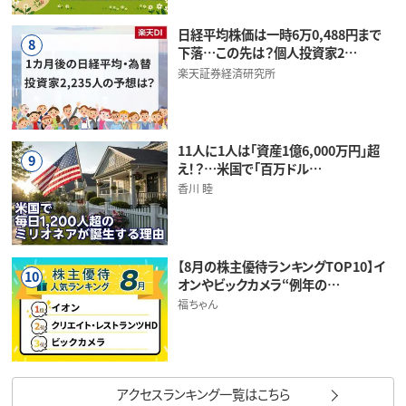
日経平均株価は一時6万0,488円まで
8
下落…この先は？個人投資家2…
楽天証券経済研究所
11人に1人は「資産1億6,000万円」超
9
え！？…米国で「百万ドル…
香川 睦
【8月の株主優待ランキングTOP10】イ
10
オンやビックカメラ“例年の…
福ちゃん
アクセスランキング一覧はこちら