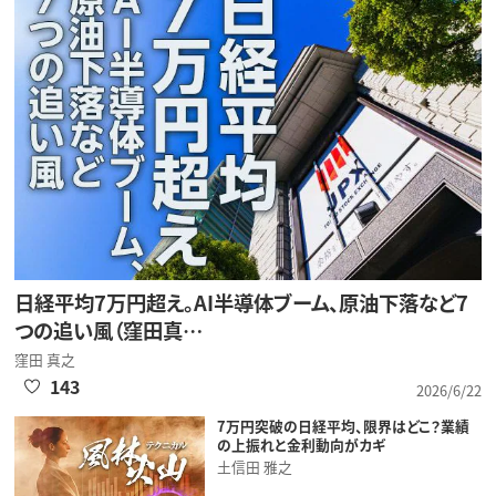
日経平均7万円超え。AI半導体ブーム、原油下落など7
つの追い風（窪田真…
窪田 真之
143
2026/6/22
7万円突破の日経平均、限界はどこ？業績
の上振れと金利動向がカギ
土信田 雅之