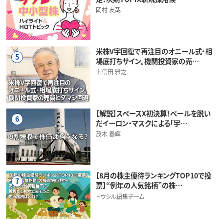
岡村 友哉
米株V字回復で再注目のオニール式・相
5
場底打ちサイン。機関投資家の売…
土信田 雅之
【解説】スペースX初決算！ベールを脱い
6
だイーロン・マスクによる「宇…
茂木 春輝
【8月の株主優待ランキングTOP10で投
7
票】“例年の人気銘柄”の株…
トウシル編集チーム