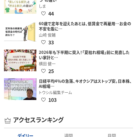
しま
44
60歳で定年を迎えたあとは、低賃金で再雇用…お金の
不安を盾に…
山崎 俊輔
33
2026年も下半期に突入！「夏枯れ相場」前に見直した
い家計と…
横田 健一
25
日経平均4％の急落、キオクシアはストップ安。日本株、
AI相場…
トウシル編集チーム
103
アクセスランキング
デイリー
週間
月間