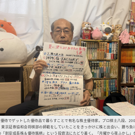
主優待でゲットした優待品で暮らすことで有名な株主優待家。プロ棋士八段、20
、東京証券協和会将棋部の師範をしていたことをきっかけに株と出会い、勝ち負
の「割安成長株＆優待銘柄」という投資法にたどり着く。「月曜から夜ふかし」な