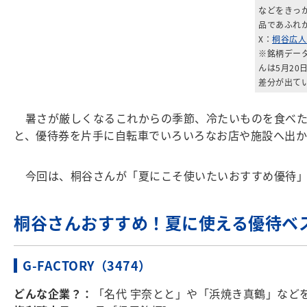
などをきっ
品であふれ
X：
桐谷広人・
※銘柄データ
んは5月2
差分が出て
暑さが厳しくなるこれからの季節、冷たいものを食べた
と、優待券を片手に自転車でいろいろなお店や施設へ出か
今回は、桐谷さんが「夏にこそ使いたいおすすめ優待」
桐谷さんおすすめ！夏に使える優待ベ
G-FACTORY（3474）
どんな企業？：
「名代 宇奈とと」や「浜焼き真鶴」など