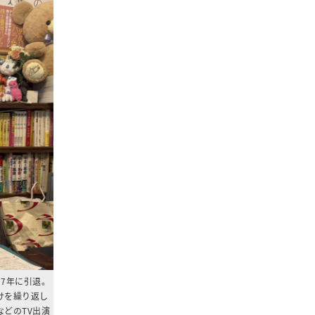
07年に引退。
けを繰り返し
どのTV出演