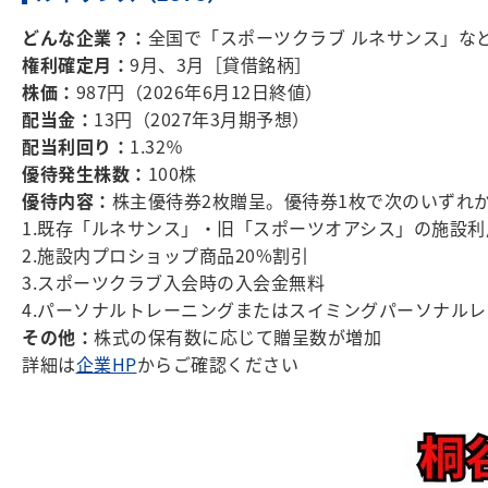
どんな企業？：
全国で「スポーツクラブ ルネサンス」な
権利確定月：
9月、3月［貸借銘柄］
株価：
987円（2026年6月12日終値）
配当金：
13円（2027年3月期予想）
配当利回り：
1.32％
優待発生株数：
100株
優待内容：
株主優待券2枚贈呈。優待券1枚で次のいずれ
1.既存「ルネサンス」・旧「スポーツオアシス」の施設利用無
2.施設内プロショップ商品20%割引
3.スポーツクラブ入会時の入会金無料
4.パーソナルトレーニングまたはスイミングパーソナルレ
その他：
株式の保有数に応じて贈呈数が増加
詳細は
企業HP
からご確認ください