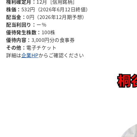
権利確定月：
12月［信用銘柄］
株価：
532円（2026年6月12日終値）
配当金：
0円（2026年12月期予想）
配当利回り：
ー％
優待発生株数：
100株
優待内容：
3,000円分の食事券
その他：
電子チケット
詳細は
企業HP
からご確認ください