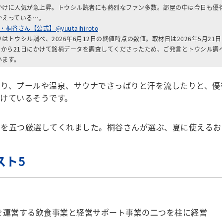
かけに人気が急上昇。トウシル読者にも熱烈なファン多数。部屋の中は今日も優
かえっている…。
桐谷さん【公式】@yuutaihiroto
はトウシル調べ、2026年6月12日の終値時点の数値。取材日は2026年5月21
0日から21日にかけて銘柄データを調査してくださったため、ご発言とトウシル調
います。
り、プールや温泉、サウナでさっぱりと汗を流したりと、優
けているそうです。
を五つ厳選してくれました。桐谷さんが選ぶ、夏に使えるお
スト5
を運営する飲食事業と経営サポート事業の二つを柱に経営