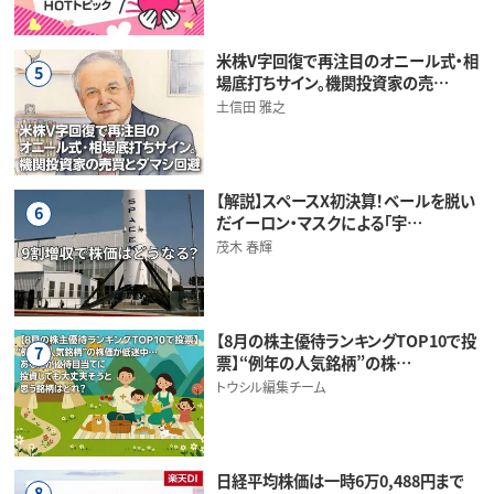
米株V字回復で再注目のオニール式・相
5
場底打ちサイン。機関投資家の売…
土信田 雅之
【解説】スペースX初決算！ベールを脱い
6
だイーロン・マスクによる「宇…
茂木 春輝
【8月の株主優待ランキングTOP10で投
7
票】“例年の人気銘柄”の株…
トウシル編集チーム
日経平均株価は一時6万0,488円まで
8