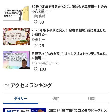
60歳で定年を迎えたあとは、低賃金で再雇用…お金の
不安を盾に…
山崎 俊輔
33
2026年も下半期に突入！「夏枯れ相場」前に見直した
い家計と…
横田 健一
25
日経平均4％の急落、キオクシアはストップ安。日本株、
AI相場…
トウシル編集チーム
103
アクセスランキング
デイリー
週間
月間
26年8月株主優待：コメダやビックカメ