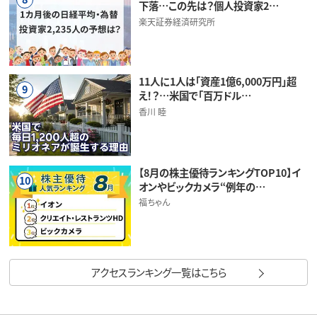
下落…この先は？個人投資家2…
楽天証券経済研究所
11人に1人は「資産1億6,000万円」超
9
え！？…米国で「百万ドル…
香川 睦
【8月の株主優待ランキングTOP10】イ
10
オンやビックカメラ“例年の…
福ちゃん
アクセスランキング一覧はこちら