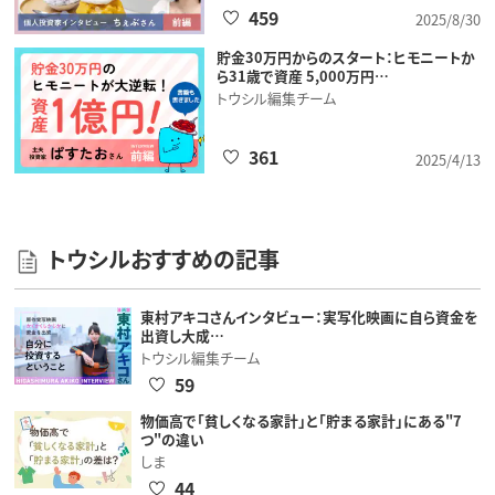
459
2025/8/30
貯金30万円からのスタート：ヒモニートか
ら31歳で資産 5,000万円…
トウシル編集チーム
361
2025/4/13
トウシルおすすめの記事
東村アキコさんインタビュー：実写化映画に自ら資金を
出資し大成…
トウシル編集チーム
59
物価高で「貧しくなる家計」と「貯まる家計」にある"7
つ"の違い
しま
44