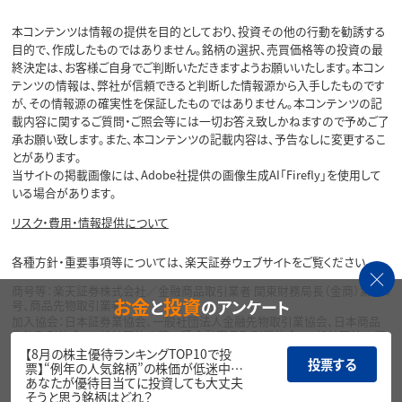
本コンテンツは情報の提供を目的としており、投資その他の行動を勧誘する
目的で、作成したものではありません。銘柄の選択、売買価格等の投資の最
終決定は、お客様ご自身でご判断いただきますようお願いいたします。本コン
テンツの情報は、弊社が信頼できると判断した情報源から入手したものです
が、その情報源の確実性を保証したものではありません。本コンテンツの記
載内容に関するご質問・ご照会等には一切お答え致しかねますので予めご了
承お願い致します。また、本コンテンツの記載内容は、予告なしに変更するこ
とがあります。
当サイトの掲載画像には、Adobe社提供の画像生成AI「Firefly」を使用して
いる場合があります。
リスク・費用・情報提供について
各種方針・重要事項等については、楽天証券ウェブサイトをご覧ください。
商号等：楽天証券株式会社／金融商品取引業者 関東財務局長（金商）第195
お金
投資
と
のアンケート
号、商品先物取引業者
加入協会：日本証券業協会、一般社団法人金融先物取引業協会、日本商品
先物取引協会、一般社団法人第二種金融商品取引業協会、一般社団法人資
産運用業協会
【8月の株主優待ランキングTOP10で投
投票する
票】“例年の人気銘柄”の株価が低迷中…
Copyright©
あなたが優待目当てに投資しても大丈夫
1999-2026 Rakuten Securities, Inc. All
そうと思う銘柄はどれ？