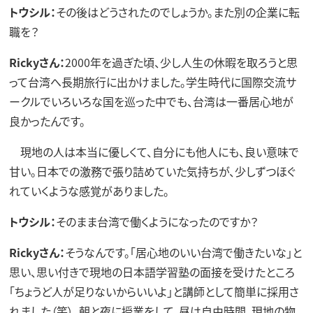
トウシル：
その後はどうされたのでしょうか。また別の企業に転
職を？
Rickyさん：
2000年を過ぎた頃、少し人生の休暇を取ろうと思
って台湾へ長期旅行に出かけました。学生時代に国際交流サ
ークルでいろいろな国を巡った中でも、台湾は一番居心地が
良かったんです。
現地の人は本当に優しくて、自分にも他人にも、良い意味で
甘い。日本での激務で張り詰めていた気持ちが、少しずつほぐ
れていくような感覚がありました。
トウシル：
そのまま台湾で働くようになったのですか？
Rickyさん：
そうなんです。「居心地のいい台湾で働きたいな」と
思い、思い付きで現地の日本語学習塾の面接を受けたところ
「ちょうど人が足りないからいいよ」と講師として簡単に採用さ
れました（笑）。朝と夜に授業をして、昼は自由時間。現地の物