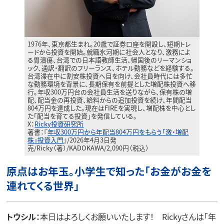
1976年、東京都生まれ。20歳で証券口座を開設し、短期トレ
ードから投資を開始。就職氷河期に社会人となり、激務によ
る胃潰瘍、台湾での日本語教師生活、帰国後のリーマンショ
ック、通訳・翻訳のフリーランス、ホテル勤務などを経験する。
台湾滞在中に割安株投資へ目を向け、会社員時代には多忙
な勤務環境を背景に、長期保有を前提とした増配株投資へ移
行。年収300万円台の会社員生活を送りながら、保有株の増
配、配当金の再投資、給料からの追加投資を続け、年間配当
804万円を達成した。現在はFIREを実現し、増配株を中心とし
た「配当を育てる投資」を発信している。
X：
Ricky投資研究所
著書：『
年収300万円から年配当804万円をもらう「激・増配
株」投資入門
』/2026年4月3日発
売/Ricky（著）/KADOKAWA/2,090円（税込）
原点はお年玉。小学生で知った「お金がお金を
連れてくる世界」
トウシル：
本日はよろしくお願いいたします！ Rickyさんは「年