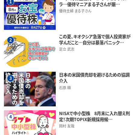
1
ラ…優待マニアまる子さんが厳…
優待主婦 まる子さん
この夏、キオクシア急落で個人投資家が
2
学んだこと…自分は暴落パニック…
足立 武志
日本の米国債売却を避けるための協調
3
介入
石原 順
NISAで中小型株 8月末に入れ替え判
4
定！次期TOPIX新規採用候…
岡村 友哉