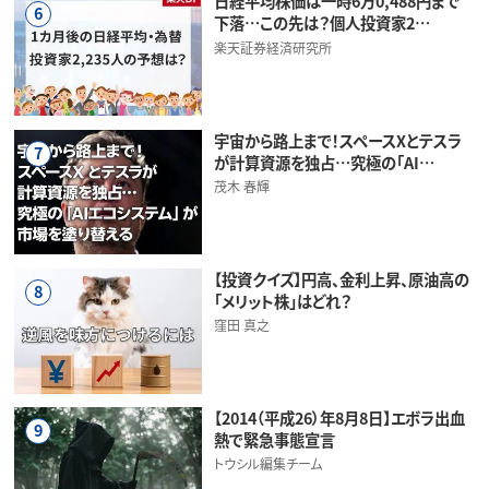
日経平均株価は一時6万0,488円まで
6
下落…この先は？個人投資家2…
楽天証券経済研究所
宇宙から路上まで！スペースXとテスラ
7
が計算資源を独占…究極の「AI…
茂木 春輝
【投資クイズ】円高、金利上昇、原油高の
8
「メリット株」はどれ？
窪田 真之
【2014（平成26）年8月8日】エボラ出血
9
熱で緊急事態宣言
トウシル編集チーム