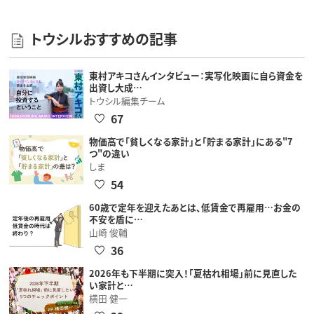
トウシルおすすめの記事
東村アキコさんインタビュー：実写化映画に自ら資金を
出資し大成…
トウシル編集チーム
67
物価高で「貧しくなる家計」と「貯まる家計」にある"7
つ"の違い
しま
54
60歳で定年を迎えたあとは、低賃金で再雇用…お金の
不安を盾に…
山崎 俊輔
36
2026年も下半期に突入！「夏枯れ相場」前に見直した
い家計と…
横田 健一