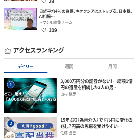
29
日経平均4％の急落、キオクシアはストップ安。日本株、
AI相場…
トウシル編集チーム
109
アクセスランキング
デイリー
週間
月間
3,000万円分の証券がない！…総額1億
1
円の遺産を相続した3人の男…
山村 暢彦
15年ぶり〈為替介入〉でドル円に変化の
2
兆し？円高の恩恵を受けやすい…
佐藤 勝己