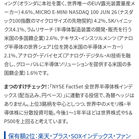
ィング（オランダに本社を置く、世界唯一のEUV露光装置量産メ
ーカー）4.6％、MICRO E-MINI NASDAQ 100 JUN 26（ナスダ
ック100指数のマイクロサイズの先物契約）4.2%、SKハイニッ
クス4.1%、ラムリサーチ（半導体製造装置の開発・販売を行う
米国の多国籍企業）2.6%、テキサス・インスツルメンツ（アナロ
グ半導体の世界シェア1位を誇る米国の半導体メーカー）
2.1%、アナログ・デバイセズ（アナログ・デジタル・AI技術を融
合し、グローバルに半導体ソリューションを提供する米国の多
国籍企業）1.6%です。
まつのすけチェック！：
「NYSE FactSet 全世界半導体株インデ
ックス（配当込み、円ベース）」に連動する投信で、為替ヘッジは
ありません。上位3銘柄を中心としつつ、世界中のメモリ株・半
導体株に分散投資可能。今後1～1年半ほどは世界株式やS＆
P500を上回ると考えています。
保有額2位：楽天・プラス・SOXインデックス・ファン