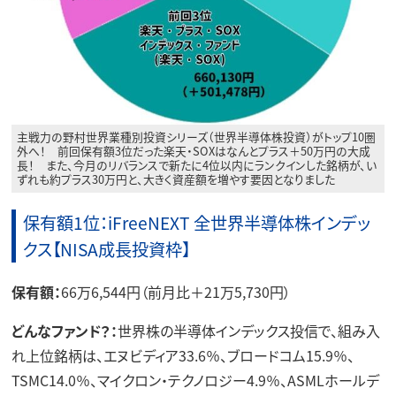
主戦力の野村世界業種別投資シリーズ（世界半導体株投資）がトップ10圏
外へ！ 前回保有額3位だった楽天・SOXはなんとプラス＋50万円の大成
長！ また、今月のリバランスで新たに4位以内にランクインした銘柄が、い
ずれも約プラス30万円と、大きく資産額を増やす要因となりました
保有額1位：iFreeNEXT 全世界半導体株インデッ
クス【NISA成長投資枠】
保有額：
66万6,544円（前月比＋21万5,730円）
どんなファンド？：
世界株の半導体インデックス投信で、組み入
れ上位銘柄は、エヌビディア33.6％、ブロードコム15.9％、
TSMC14.0％、マイクロン・テクノロジー4.9％、ASMLホールデ