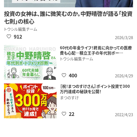
投資の女神は、誰に微笑むのか。中野晴啓が語る「投資
七則」の核心
トウシル編集チーム
912
2026/3/28
60代の年金ライフ！終焉に向かっての医療
費も心配…積立王子の年代別ポー…
トウシル編集チーム
400
2026/4/29
［祝！まつのすけさん］ポイント投資で300
万円達成の秘訣を公開！
まつのすけ
22
2022/4/23