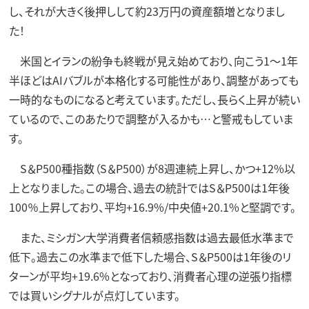
し、それが大きく後押しして約23万円の資産額増となりまし
た！
米国とイランの紛争も終戦が見え始めており、向こう1～1年
半ほどはAIバブルが本格化する可能性があり、調整があっても
一時的なものになると考えています。ただし、長らく上昇が続い
ているので、このあたりで調整が入るかも…と警戒もしていま
す。
S＆P500種指数（S＆P500）が8週連続上昇し、かつ+12%以
上となりました。この場合、過去の統計ではS＆P500は1年後
100％上昇しており、平均+16.9%/中央値+20.1%と堅調です。
また、ミシガン大学消費者信頼感指数は過去最低水準まで
低下。過去この水準まで低下した場合、S＆P500は1年後のリ
ターンが平均+19.6%となっており、消費者心理の逆張り指標
では買いシグナルが点灯しています。