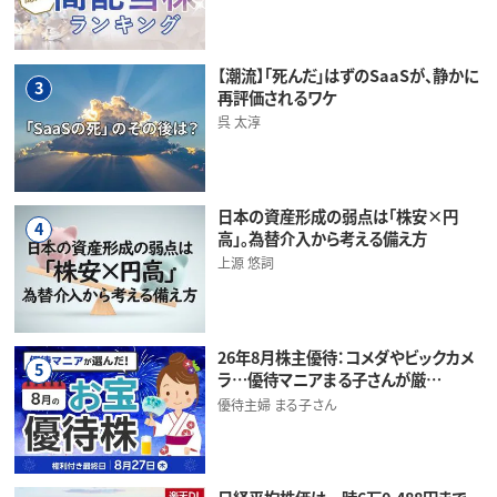
【潮流】「死んだ」はずのSaaSが、静かに
3
再評価されるワケ
呉 太淳
日本の資産形成の弱点は「株安×円
4
高」。為替介入から考える備え方
上源 悠詞
26年8月株主優待：コメダやビックカメ
5
ラ…優待マニアまる子さんが厳…
優待主婦 まる子さん