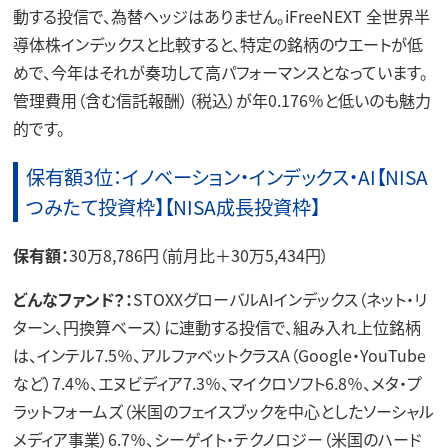
動する投信で、為替ヘッジはありません。iFreeNEXT 全世界半
導体株インデックスと比較すると、特定の銘柄のウエートが低
めで、今年はそれが奏功して高パフォーマンスとなっています。
管理費用（含む信託報酬）（税込）が年0.176％と低いのも魅力
的です。
保有額3位：イノベーション・インデックス・AI【NISA
つみたて投資枠】【NISA成長投資枠】
保有額：
30万8,786円（前月比＋30万5,434円）
どんなファンド？：
STOXXグローバルAIインデックス（ネット・リ
ターン、円換算ベース）に連動する投信で、組み入れ上位銘柄
は、インテル7.5％、アルファベットクラスA（Google・YouTube
など）7.4％、エヌビディア7.3％、マイクロソフト6.8％、メタ・プ
ラットフォームズ（米国のフェイスブックを中心としたソーシャル
メディア事業）6.7％、シーゲイト・テクノロジー（米国のハード