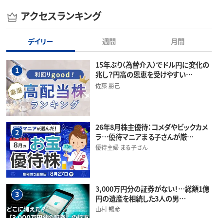
アクセスランキング
デイリー
週間
月間
15年ぶり〈為替介入〉でドル円に変化の
1
兆し？円高の恩恵を受けやすい…
佐藤 勝己
26年8月株主優待：コメダやビックカメ
2
ラ…優待マニアまる子さんが厳…
優待主婦 まる子さん
3,000万円分の証券がない！…総額1億
3
円の遺産を相続した3人の男…
山村 暢彦