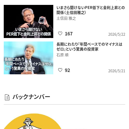
いまさら聞けないPER低下と金利上昇との
関係（土信田雅之）
土信田 雅之
167
2026/5/22
長期にわたり『年間ベースでのマイナスは
ゼロ』という驚異の投資家
石原 順
92
2026/5/21
バックナンバー