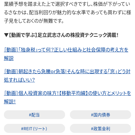
業績予想を踏まえた上で選択すべきですし、株価が下がってい
るさなかは、配当利回りが魅力的な水準であっても買わずに様
子見をしておくのが無難です。
▼
【動画で学ぶ】足立武志さんの株投資テクニック満載！
［動画］「独身税」って何？正しい仕組みと社会保障の考え方を
解説
［動画］朝起きたら急騰or急落!そんな時に出現する「窓」どう対
処すればいい？
［動画］個人投資家の味方！【移動平均線】の使い方とメリットを
解説！
#配当
#国内債券
#REIT（リート）
#政策金利