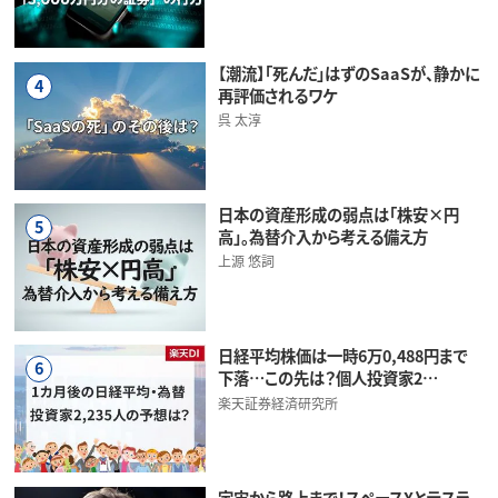
【潮流】「死んだ」はずのSaaSが、静かに
4
再評価されるワケ
呉 太淳
日本の資産形成の弱点は「株安×円
5
高」。為替介入から考える備え方
上源 悠詞
日経平均株価は一時6万0,488円まで
6
下落…この先は？個人投資家2…
楽天証券経済研究所
宇宙から路上まで！スペースXとテスラ