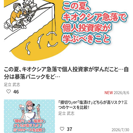
この夏、キオクシア急落で個人投資家が学んだこと…自
分は暴落パニックをど…
足立 武志
46
NEW
2026/8/6
「損切り」or「塩漬け」どちらが高リスク？三
つのケースを比較！
足立 武志
37
2026/7/30