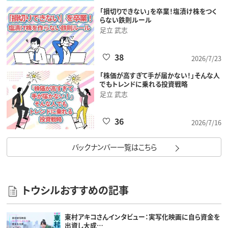
「損切りできない」を卒業！塩漬け株をつく
らない鉄則ルール
足立 武志
38
2026/7/23
「株価が高すぎて手が届かない！」そんな人
でもトレンドに乗れる投資戦略
足立 武志
36
2026/7/16
バックナンバー一覧はこちら
トウシルおすすめの記事
東村アキコさんインタビュー：実写化映画に自ら資金を
出資し大成…