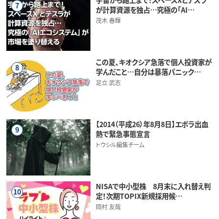
7
が計算資源を独占…究極の「AI…
茂木 春輝
この夏、キオクシア急落で個人投資家が
8
学んだこと…自分は暴落パニック…
足立 武志
【2014（平成26）年8月8日】エボラ出血
9
熱で緊急事態宣言
トウシル編集チーム
NISAで中小型株 8月末に入れ替え判
10
定！次期TOPIX新規採用候…
岡村 友哉