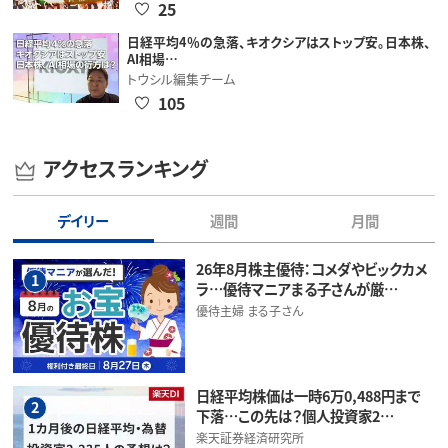
25
日経平均4％の急落、キオクシアはストップ安。日本株、
AI相場…
トウシル編集チーム
105
アクセスランキング
デイリー
週間
月間
26年8月株主優待：コメダやビックカメ
1
ラ…優待マニアまる子さんが厳…
優待主婦 まる子さん
日経平均株価は一時6万0,488円まで
2
下落…この先は？個人投資家2…
楽天証券経済研究所