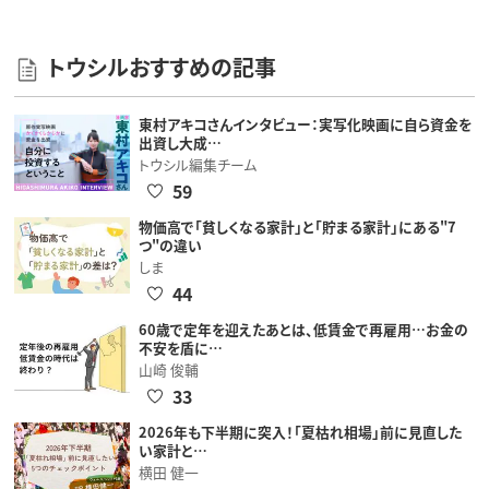
トウシルおすすめの記事
東村アキコさんインタビュー：実写化映画に自ら資金を
出資し大成…
トウシル編集チーム
59
物価高で「貧しくなる家計」と「貯まる家計」にある"7
つ"の違い
しま
44
60歳で定年を迎えたあとは、低賃金で再雇用…お金の
不安を盾に…
山崎 俊輔
33
2026年も下半期に突入！「夏枯れ相場」前に見直した
い家計と…
横田 健一