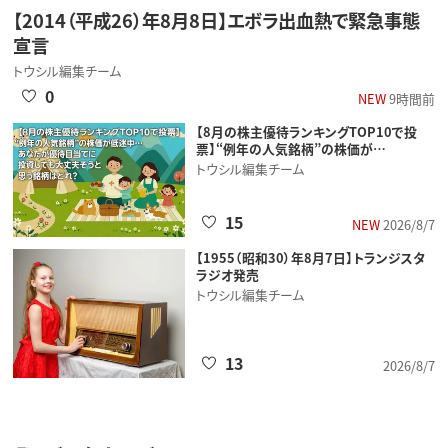
【2014（平成26）年8月8日】エボラ出血熱で緊急事態
宣言
トウシル編集チーム
0
NEW
9時間前
【8月の株主優待ランキングTOP10で投
票】“例年の人気銘柄”の株価が…
トウシル編集チーム
15
NEW
2026/8/7
【1955（昭和30）年8月7日】トランジスタ
ラジオ発売
トウシル編集チーム
13
2026/8/7