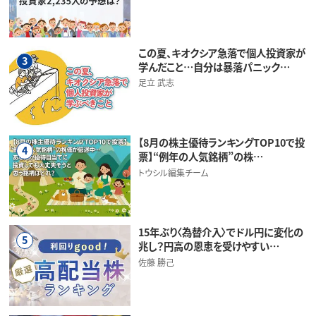
この夏、キオクシア急落で個人投資家が
3
学んだこと…自分は暴落パニック…
足立 武志
【8月の株主優待ランキングTOP10で投
4
票】“例年の人気銘柄”の株…
トウシル編集チーム
15年ぶり〈為替介入〉でドル円に変化の
5
兆し？円高の恩恵を受けやすい…
佐藤 勝己