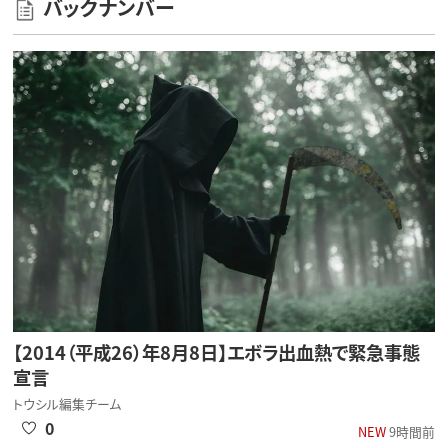
バックナンバー
【2014（平成26）年8月8日】エボラ出血熱で緊急事態
宣言
トウシル編集チーム
0
NEW
9時間前