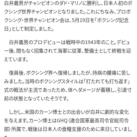
白井義男がチャンピオンのダド・マリノに勝利し、日本人初のボ
クシング世界チャンピオンとなりました。これにちなみ、プロボ
クシング・世界チャンピオン会は、5月19日を「ボクシング記念
日」として制定しました。
白井義男のプロデビューは戦時中の1943年のこと。デビュ
ー後、間もなく招集されて海軍に従軍、整備士として終戦を迎
えています。
復員後、ボクシング界へ復帰しましたが、持病の腰痛に苦し
みました。当時のボクシングスタイルは「打たれても打ち返す」
式の戦法が主流であったため、体へダメージが蓄積し、引退寸
前の状態となっていたそうです。
しかし、米国のカーン博士との出会いが白井に劇的な変化
を与えます。カーン博士はGHQ（連合国軍最高司令官総司令
部）所属で、戦後は日本人の食糧支援のために来日していまし