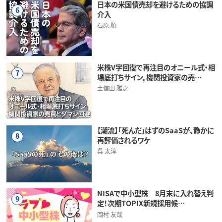
日本の米国債売却を避けるための協調
6
介入
石原 順
米株V字回復で再注目のオニール式・相
7
場底打ちサイン。機関投資家の売…
土信田 雅之
【潮流】「死んだ」はずのSaaSが、静かに
8
再評価されるワケ
呉 太淳
NISAで中小型株 8月末に入れ替え判
9
定！次期TOPIX新規採用候…
岡村 友哉