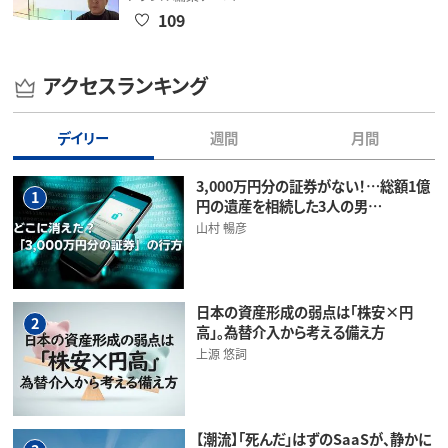
109
アクセスランキング
デイリー
週間
月間
3,000万円分の証券がない！…総額1億
1
円の遺産を相続した3人の男…
山村 暢彦
日本の資産形成の弱点は「株安×円
2
高」。為替介入から考える備え方
上源 悠詞
【潮流】「死んだ」はずのSaaSが、静かに