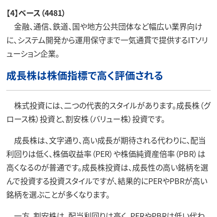
【4】ベース（4481）
金融、通信、鉄道、国や地方公共団体など幅広い業界向け
に、システム開発から運用保守まで一気通貫で提供するITソリ
ューション企業。
成長株は株価指標で高く評価される
株式投資には、二つの代表的スタイルがあります。成長株（グ
ロース株）投資と、割安株（バリュー株）投資です。
成長株は、文字通り、高い成長が期待される代わりに、配当
利回りは低く、株価収益率（PER）や株価純資産倍率（PBR）は
高くなるのが普通です。成長株投資は、成長性の高い銘柄を選
んで投資する投資スタイルですが、結果的にPERやPBRが高い
銘柄を選ぶことが多くなります。
一方、割安株は、配当利回りは高く、PERやPBRは低い代わ