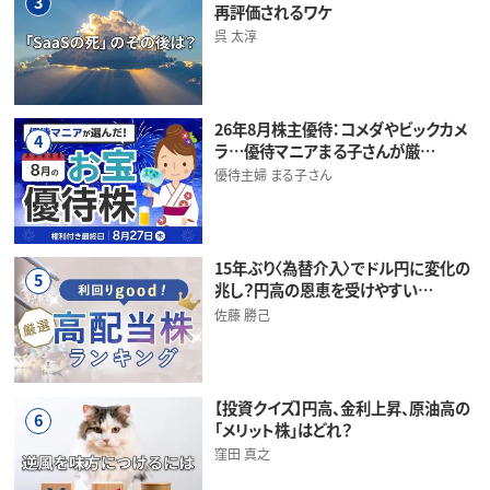
3
再評価されるワケ
呉 太淳
26年8月株主優待：コメダやビックカメ
4
ラ…優待マニアまる子さんが厳…
優待主婦 まる子さん
15年ぶり〈為替介入〉でドル円に変化の
5
兆し？円高の恩恵を受けやすい…
佐藤 勝己
【投資クイズ】円高、金利上昇、原油高の
6
「メリット株」はどれ？
窪田 真之