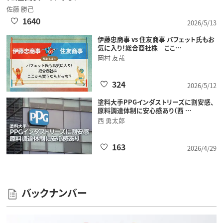
佐藤 勝己
1640
2026/5/13
伊藤忠商事 vs 住友商事 バフェット氏もお
気に入り！総合商社株 ここ…
岡村 友哉
324
2026/5/12
塗料大手PPGインダストリーズに割安感、
原料調達体制に安心感あり（西 …
西 勇太郎
163
2026/4/29
バックナンバー