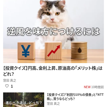
【投資クイズ】円高、金利上昇、原油高の「メリット株」は
どれ？
窪田 真之
1
NEW
10時間前
【投資クイズ】「利回り10％の債券」と「NTT
株」、買うならどっち？
窪田 真之