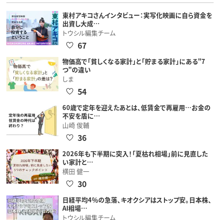
東村アキコさんインタビュー：実写化映画に自ら資金を
出資し大成…
トウシル編集チーム
67
物価高で「貧しくなる家計」と「貯まる家計」にある"7
つ"の違い
しま
54
60歳で定年を迎えたあとは、低賃金で再雇用…お金の
不安を盾に…
山崎 俊輔
36
2026年も下半期に突入！「夏枯れ相場」前に見直した
い家計と…
横田 健一
30
日経平均4％の急落、キオクシアはストップ安。日本株、
AI相場…
トウシル編集チーム