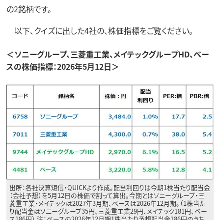
の2銘柄です。
以下、クイズに出した4社の、株価指標をご覧ください。
＜ソニーグループ、三菱重工業、メイテックグループHD、ベー
スの株価指標：2026年5月12日＞
出所：各社決算短信・QUICKより作成。配当利回りは今期1株当たり配当金
（会社予想）を5月12日の株価で割って算出。今期とはソニーグループ・三
菱重工業・メイテックは2027年3月期、ベースは2026年12月期。（1株当た
り配当金はソニーグループ35円、三菱重工業29円、メイテック181円、ベー
ス186円） 注：ベースの2026年12月期1株当たり予想配当金186円のうち