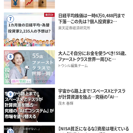
日経平均株価は一時6万0,488円まで
7
下落…この先は？個人投資家2…
楽天証券経済研究所
大人こそ自分にお金を使うべき！55歳、
8
ファーストクラス世界一周ひと…
トウシル編集チーム
宇宙から路上まで！スペースXとテスラ
9
が計算資源を独占…究極の「AI…
茂木 春輝
【NISA貧乏になるな】資産は増えている
10