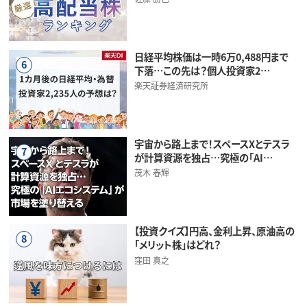
日経平均株価は一時6万0,488円まで
6
下落…この先は？個人投資家2…
楽天証券経済研究所
宇宙から路上まで！スペースXとテスラ
7
が計算資源を独占…究極の「AI…
茂木 春輝
【投資クイズ】円高、金利上昇、原油高の
8
「メリット株」はどれ？
窪田 真之