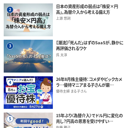
日本の資産形成の弱点は「株安×円
2
高」。為替介入から考える備え方
上源 悠詞
【潮流】「死んだ」はずのSaaSが、静かに
3
再評価されるワケ
呉 太淳
26年8月株主優待：コメダやビックカメ
4
ラ…優待マニアまる子さんが厳…
優待主婦 まる子さん
15年ぶり〈為替介入〉でドル円に変化の
5
兆し？円高の恩恵を受けやすい…
佐藤 勝己