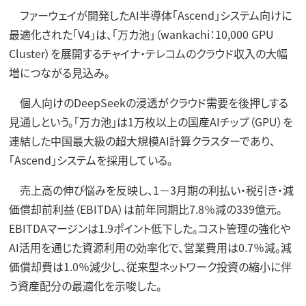
ファーウェイが開発したAI半導体「Ascend」システム向けに
最適化された「V4」は、「万カ池」（wankachi：10,000 GPU
Cluster）を展開するチャイナ・テレコムのクラウド収入の大幅
増につながる見込み。
個人向けのDeepSeekの浸透がクラウド需要を後押しする
見通しという。「万カ池」は1万枚以上の国産AIチップ（GPU）を
連結した中国最大級の超大規模AI計算クラスターであり、
「Ascend」システムを採用している。
売上高の伸び悩みを反映し、1－3月期の利払い・税引き・減
価償却前利益（EBITDA）は前年同期比7.8％減の339億元。
EBITDAマージンは1.9ポイント低下した。コスト管理の強化や
AI活用を通じた資源利用の効率化で、営業費用は0.7％減。減
価償却費は1.0％減少し、従来型ネットワーク投資の縮小に伴
う資産配分の最適化を示唆した。