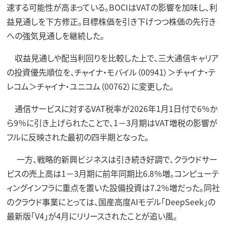
速する可能性が高まっている。BOCIはVATの影響を加味し、利
益見通しを下方修正。目標株価を引き下げつつ株価の先行き
への強気見通しを継続した。
収益見通しや配当利回りを比較した上で、三大通信キャリア
の投資優先順位を、チャイナ・モバイル（00941）＞チャイナ・テ
レコム＞チャイナ・ユニコム（00762）に変更した。
通信サービスに対するVAT税率が2026年1月1日付で6％か
ら9％に引き上げられたことで、1－3月期はVAT増税の影響が
フルに反映された最初の四半期となった。
一方、戦略的新興ビジネスは引き続き好調で、クラウドサー
ビスの売上高は1－3月期に前年同期比6.8％増。コンピューテ
ィングインフラに重点を置いた設備投資は7.2％増だった。同社
のクラウド事業にとっては、国産高度AIモデル「DeepSeek」の
最新版「V4」が4月にリリースされたことが追い風。