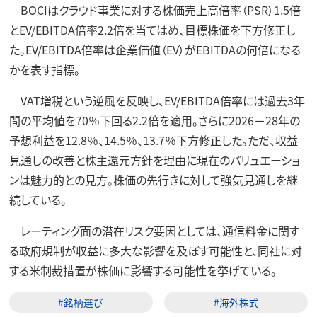
BOCIはクラウド事業に対する株価売上高倍率（PSR）1.5倍
とEV/EBITDA倍率2.2倍を当てはめ、目標株価を下方修正し
た。EV/EBITDA倍率は企業価値（EV）がEBITDAの何倍になる
かを表す指標。
VAT増税という逆風を反映し、EV/EBITDA倍率には過去3年
間の平均値を70％下回る2.2倍を適用。さらに2026－28年の
予想利益を12.8％、14.5％、13.7％下方修正した。ただ、収益
見通しの改善と株主還元方針を理由に現在のバリュエーショ
ンは魅力的との見方。株価の先行きに対して強気見通しを継
続している。
レーティング面の潜在リスク要因としては、通信料金に関す
る政府規制が収益に多大な影響を及ぼす可能性と、同社に対
する米制裁措置が株価に影響する可能性を挙げている。
#銘柄選び
#海外株式