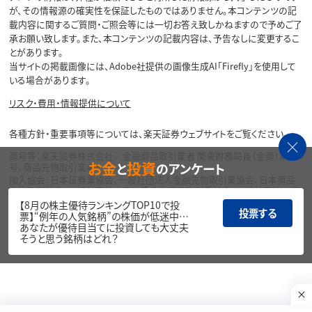
が、その情報源の確実性を保証したものではありません。本コンテンツの記
載内容に関するご質問・ご照会等には一切お答え致しかねますので予めご了
承お願い致します。また、本コンテンツの記載内容は、予告なしに変更するこ
とがあります。
当サイトの掲載画像には、Adobe社提供の画像生成AI「Firefly」を使用して
いる場合があります。
リスク・費用・情報提供について
各種方針・重要事項等については、楽天証券ウェブサイトをご覧ください。
商号等：楽天証券株式会社／金融商品取引業者 関東財務局長（金商）第195
お金
投資
と
のアンケート
号、商品先物取引業者
加入協会：日本証券業協会、一般社団法人金融先物取引業協会、日本商品
先物取引協会、一般社団法人第二種金融商品取引業協会、一般社団法人資
産運用業協会
【8月の株主優待ランキングTOP10で投
投票する
票】“例年の人気銘柄”の株価が低迷中…
Copyright©
あなたが優待目当てに投資しても大丈夫
1999-2026 Rakuten Securities, Inc. All
そうと思う銘柄はどれ？
Rights Reserved.