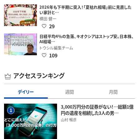
2026年も下半期に突入！「夏枯れ相場」前に見直した
い家計と…
横田 健一
29
日経平均4％の急落、キオクシアはストップ安。日本株、
AI相場…
トウシル編集チーム
109
アクセスランキング
デイリー
週間
月間
3,000万円分の証券がない！…総額1億
1
円の遺産を相続した3人の男…
山村 暢彦