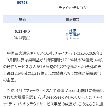
00728
（チャイナ・テレコム）
株価
情報種類
株価
5.11
HKD
企業情報
（4/24現在）
チャート
中国三大通信キャリアの1社、チャイナ・テレコムの2026年1
－3月期決算は純利益が前年同期比17.1％減の74億元、中核
の通信サービス収入が1.6％減の1,227億元だった（全体の売
上高は2.6％減の1,319億元）。増値税（VAT）増税が業績悪化
の主因。
ただ、4月にファーウェイのAI半導体「Ascend」向けに最適化
された大規模言語モデル「DeepSeek V4」のリリースで、チャイ
ナ・テレコムのクラウドサービス事業の成長が、この先さらに加