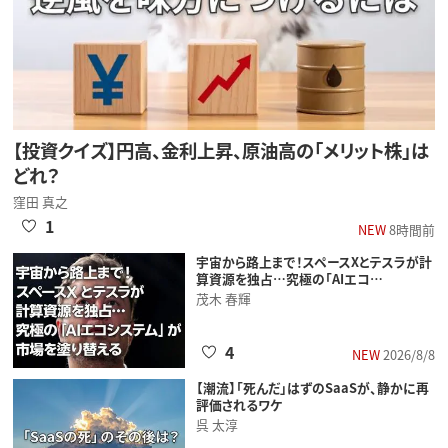
【投資クイズ】円高、金利上昇、原油高の「メリット株」は
どれ？
窪田 真之
1
NEW
8時間前
宇宙から路上まで！スペースXとテスラが計
算資源を独占…究極の「AIエコ…
茂木 春輝
4
NEW
2026/8/8
【潮流】「死んだ」はずのSaaSが、静かに再
評価されるワケ
呉 太淳