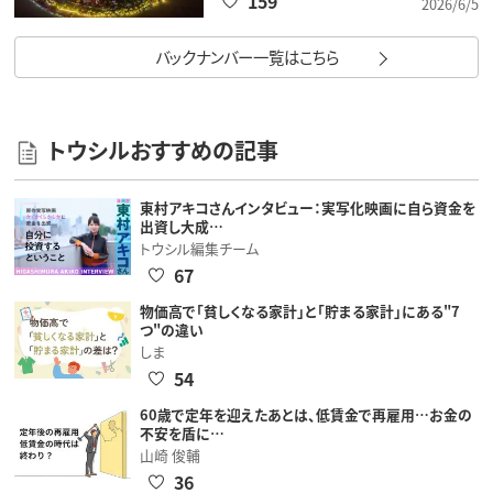
159
2026/6/5
バックナンバー一覧はこちら
トウシルおすすめの記事
東村アキコさんインタビュー：実写化映画に自ら資金を
出資し大成…
トウシル編集チーム
67
物価高で「貧しくなる家計」と「貯まる家計」にある"7
つ"の違い
しま
54
60歳で定年を迎えたあとは、低賃金で再雇用…お金の
不安を盾に…
山崎 俊輔
36