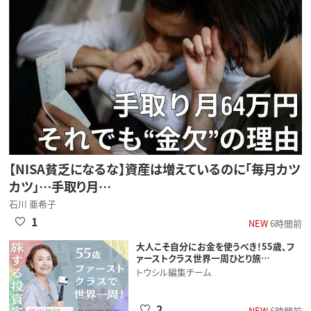
【NISA貧乏になるな】資産は増えているのに「毎月カツ
カツ」…手取り月…
石川 亜希子
1
NEW
6時間前
大人こそ自分にお金を使うべき！55歳、フ
ァーストクラス世界一周ひとり旅…
トウシル編集チーム
2
NEW
6時間前