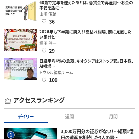
60歳で定年を迎えたあとは、低賃金で再雇用…お金の
不安を盾に…
山崎 俊輔
36
2026年も下半期に突入！「夏枯れ相場」前に見直した
い家計と…
横田 健一
29
日経平均4％の急落、キオクシアはストップ安。日本株、
AI相場…
トウシル編集チーム
109
アクセスランキング
デイリー
週間
月間
3,000万円分の証券がない！…総額1億
1
円の遺産を相続した3人の男…