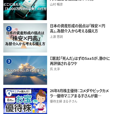
山村 暢彦
日本の資産形成の弱点は「株安×円
2
高」。為替介入から考える備え方
上源 悠詞
【潮流】「死んだ」はずのSaaSが、静かに
3
再評価されるワケ
呉 太淳
26年8月株主優待：コメダやビックカメ
4
ラ…優待マニアまる子さんが厳…
優待主婦 まる子さん