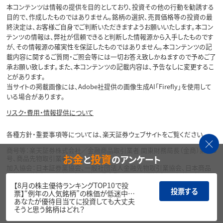
本コンテンツは情報の提供を目的としており、投資その他の行動を勧誘する
目的で、作成したものではありません。銘柄の選択、売買価格等の投資の最
終決定は、お客様ご自身でご判断いただきますようお願いいたします。本コン
テンツの情報は、弊社が信頼できると判断した情報源から入手したものです
が、その情報源の確実性を保証したものではありません。本コンテンツの記
載内容に関するご質問・ご照会等には一切お答え致しかねますので予めご了
承お願い致します。また、本コンテンツの記載内容は、予告なしに変更するこ
とがあります。
当サイトの掲載画像には、Adobe社提供の画像生成AI「Firefly」を使用して
いる場合があります。
リスク・費用・情報提供について
各種方針・重要事項等については、楽天証券ウェブサイトをご覧ください。
商号等：楽天証券株式会社／金融商品取引業者 関東財務局長（金商）第195
お金
投資
と
のアンケート
号、商品先物取引業者
加入協会：日本証券業協会、一般社団法人金融先物取引業協会、日本商品
先物取引協会、一般社団法人第二種金融商品取引業協会、一般社団法人資
産運用業協会
【8月の株主優待ランキングTOP10で投
投票する
票】“例年の人気銘柄”の株価が低迷中…
Copyright©
あなたが優待目当てに投資しても大丈夫
1999-2026 Rakuten Securities, Inc. All
そうと思う銘柄はどれ？
Rights Reserved.