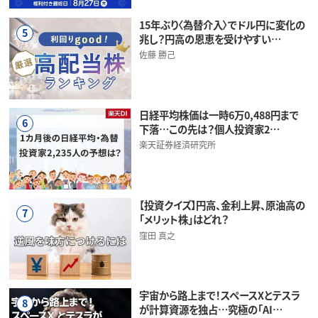
15年ぶり〈為替介入〉でドル円に変化の
5
兆し？円高の恩恵を受けやすい…
佐藤 勝己
日経平均株価は一時6万0,488円まで
6
下落…この先は？個人投資家2…
楽天証券経済研究所
【投資クイズ】円高、金利上昇、原油高の
7
「メリット株」はどれ？
窪田 真之
宇宙から路上まで！スペースXとテスラ
8
が計算資源を独占…究極の「AI…