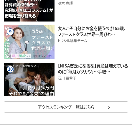
茂木 春輝
大人こそ自分にお金を使うべき！55歳、
9
ファーストクラス世界一周ひと…
トウシル編集チーム
【NISA貧乏になるな】資産は増えている
10
のに「毎月カツカツ」…手取…
石川 亜希子
アクセスランキング一覧はこちら