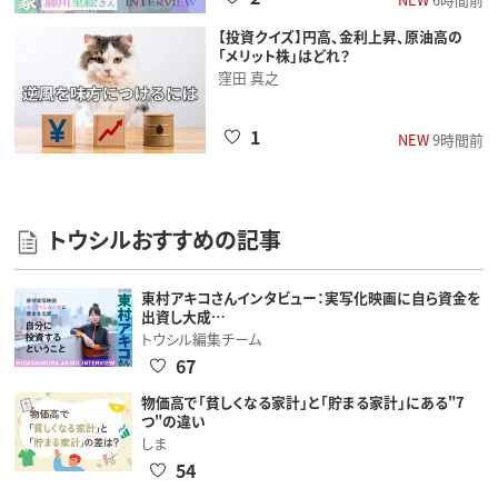
【投資クイズ】円高、金利上昇、原油高の
「メリット株」はどれ？
窪田 真之
1
NEW
9時間前
トウシルおすすめの記事
東村アキコさんインタビュー：実写化映画に自ら資金を
出資し大成…
トウシル編集チーム
67
物価高で「貧しくなる家計」と「貯まる家計」にある"7
つ"の違い
しま
54