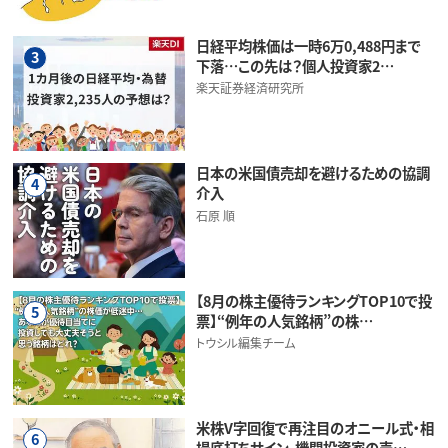
日経平均株価は一時6万0,488円まで
3
下落…この先は？個人投資家2…
楽天証券経済研究所
日本の米国債売却を避けるための協調
4
介入
石原 順
【8月の株主優待ランキングTOP10で投
5
票】“例年の人気銘柄”の株…
トウシル編集チーム
米株V字回復で再注目のオニール式・相
6
場底打ちサイン。機関投資家の売…