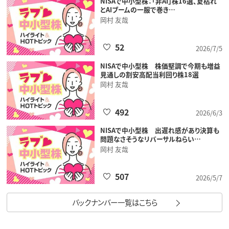
NISAで中小型株：「非AI」株16選、夏枯れ
とAIブームの一服で巻き…
岡村 友哉
52
2026/7/5
NISAで中小型株 株価堅調で今期も増益
見通しの割安高配当利回り株18選
岡村 友哉
492
2026/6/3
NISAで中小型株 出遅れ感があり決算も
問題なさそうなリバーサルねらい…
岡村 友哉
507
2026/5/7
バックナンバー一覧はこちら