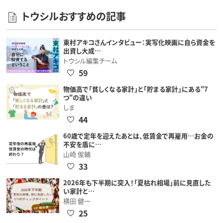
トウシルおすすめの記事
東村アキコさんインタビュー：実写化映画に自ら資金を
出資し大成…
トウシル編集チーム
59
物価高で「貧しくなる家計」と「貯まる家計」にある"7
つ"の違い
しま
44
60歳で定年を迎えたあとは、低賃金で再雇用…お金の
不安を盾に…
山崎 俊輔
33
2026年も下半期に突入！「夏枯れ相場」前に見直した
い家計と…
横田 健一
25