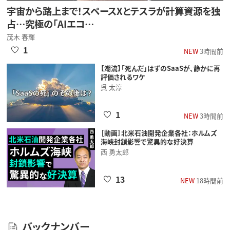
宇宙から路上まで！スペースXとテスラが計算資源を独
占…究極の「AIエコ…
茂木 春輝
1
NEW
3時間前
【潮流】「死んだ」はずのSaaSが、静かに再
評価されるワケ
呉 太淳
1
NEW
3時間前
［動画］北米石油開発企業各社：ホルムズ
海峡封鎖影響で驚異的な好決算
西 勇太郎
13
NEW
18時間前
バックナンバー