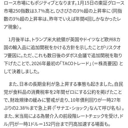
ロース市場にもポジティブとなります。1月15日の東証グロース
市場250指数は3.7％高と、ひさびさの3％超の上昇率に（同指
数の3％超の上昇率は、昨年でいえば年間4回しかなかったレ
ア現象）。
1月後半は、トランプ米大統領が英国やドイツなど欧州8カ
国の輸入品に追加関税をかける方針を示したことがリスクオ
フ要因に。ただ、これも数日後のダボス会議で追加関税を取り
下げたことで、2026年最初の「TACOトレード」（＝株高要因）と
して決着しました。
また、日本の長期金利が急上昇する事態も起きました。自民
党が食料品の消費税率を2年間ゼロにする公約を掲げたこと
で、財政規律の緩みに警戒が走り、10年債利回りが一時27年
ぶりの2.38％まで急上昇（「サナエ・ショック」なんて呼び名も）。
また、米当局による為替介入の前段階レートチェックを受け、ド
ル/円が一時1ドル＝152円台まで円高加速する場面も。