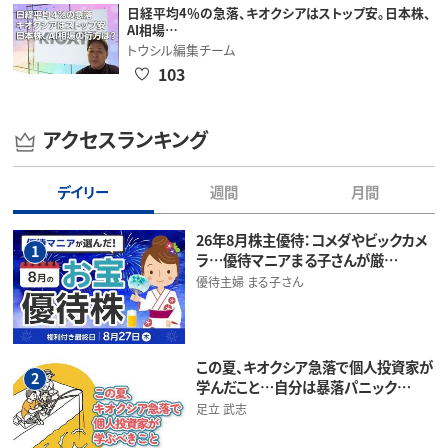
日経平均4％の急落、キオクシアはストップ安。日本株、
AI相場…
トウシル編集チーム
103
アクセスランキング
デイリー
週間
月間
26年8月株主優待：コメダやビックカメ
1
ラ…優待マニアまる子さんが厳…
優待主婦 まる子さん
この夏、キオクシア急落で個人投資家が
2
学んだこと…自分は暴落パニック…
足立 武志