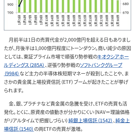
月前半は1日の売買代金が2,000億円を超える日もありまし
たが、月後半は1,000億円程度にトーンダウン。商い減少の原因
としては、東証プライム市場で順張り勢参戦の
キオクシアホー
ルディングス（285A）
、逆張り勢参戦の
ソフトバンクグループ
（9984）
など主力の半導体株短期マネーが殺到したことや、ま
さかの貴金属上場投資信託（ETF）ブームが起きたことが挙げ
られます。
金、銀、プラチナなど貴金属の急騰を受け、ETFの売買も活
発化。とくに、原資産の値動きが分かりにくい（NAV＝理論価格
がリアルタイムで把握しづらい）
純銀上場信託（1542）
、
純金上
場信託（1540）
の両ETFの売買が激増。