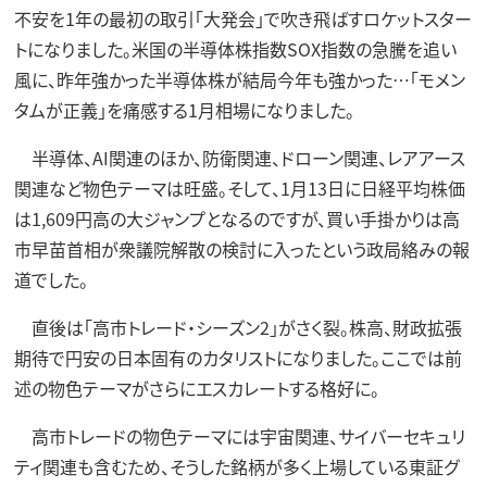
不安を1年の最初の取引「大発会」で吹き飛ばすロケットスター
トになりました。米国の半導体株指数SOX指数の急騰を追い
風に、昨年強かった半導体株が結局今年も強かった…「モメン
タムが正義」を痛感する1月相場になりました。
半導体、AI関連のほか、防衛関連、ドローン関連、レアアース
関連など物色テーマは旺盛。そして、1月13日に日経平均株価
は1,609円高の大ジャンプとなるのですが、買い手掛かりは高
市早苗首相が衆議院解散の検討に入ったという政局絡みの報
道でした。
直後は「高市トレード・シーズン2」がさく裂。株高、財政拡張
期待で円安の日本固有のカタリストになりました。ここでは前
述の物色テーマがさらにエスカレートする格好に。
高市トレードの物色テーマには宇宙関連、サイバーセキュリ
ティ関連も含むため、そうした銘柄が多く上場している東証グ