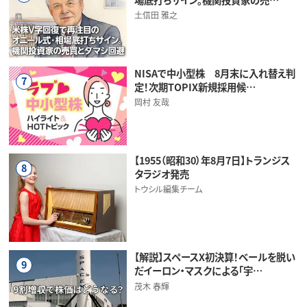
土信田 雅之
NISAで中小型株 8月末に入れ替え判
7
定！次期TOPIX新規採用候…
岡村 友哉
【1955（昭和30）年8月7日】トランジス
8
タラジオ発売
トウシル編集チーム
【解説】スペースX初決算！ベールを脱い
9
だイーロン・マスクによる「宇…
茂木 春輝