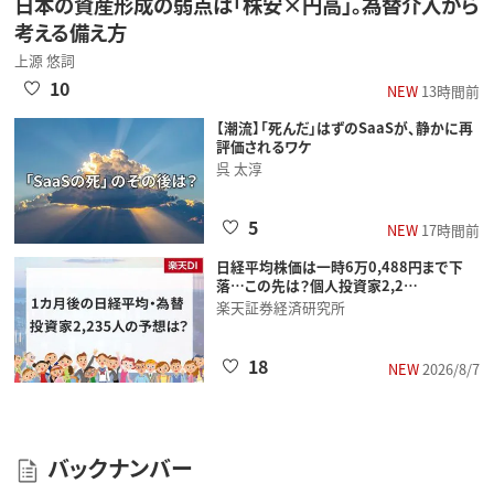
日本の資産形成の弱点は「株安×円高」。為替介入から
考える備え方
上源 悠詞
10
NEW
13時間前
【潮流】「死んだ」はずのSaaSが、静かに再
評価されるワケ
呉 太淳
5
NEW
17時間前
日経平均株価は一時6万0,488円まで下
落…この先は？個人投資家2,2…
楽天証券経済研究所
18
NEW
2026/8/7
バックナンバー