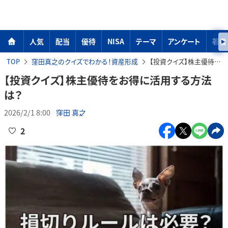
人気
配当
優待
NISA
テーマ
アンケート
著者
TOP
窪田真之のクイズでわかる！資産形成
【投資クイズ】株主優待をお得に活用する方法は？
【投資クイズ】株主優待をお得に活用する方法
は？
2026/2/1 8:00
窪田 真之
2