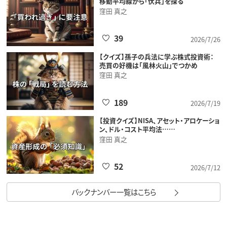
移動平均線から「伏兵」を探る
窪田 真之
39
2026/7/26
【クイズ】孫子の兵法に学ぶ株式投資術：
売買の好機は「風林火山」でつかめ
窪田 真之
189
2026/7/19
【投資クイズ】NISA、アセット・アロケーショ
ン、ドル・コスト平均法……
窪田 真之
52
2026/7/12
バックナンバー一覧はこちら