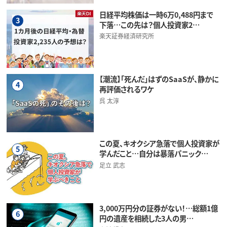
日経平均株価は一時6万0,488円まで
3
下落…この先は？個人投資家2…
楽天証券経済研究所
【潮流】「死んだ」はずのSaaSが、静かに
4
再評価されるワケ
呉 太淳
この夏、キオクシア急落で個人投資家が
5
学んだこと…自分は暴落パニック…
足立 武志
3,000万円分の証券がない！…総額1億
6
円の遺産を相続した3人の男…