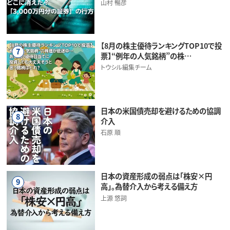
山村 暢彦
【8月の株主優待ランキングTOP10で投
7
票】“例年の人気銘柄”の株…
トウシル編集チーム
日本の米国債売却を避けるための協調
8
介入
石原 順
日本の資産形成の弱点は「株安×円
9
高」。為替介入から考える備え方
上源 悠詞