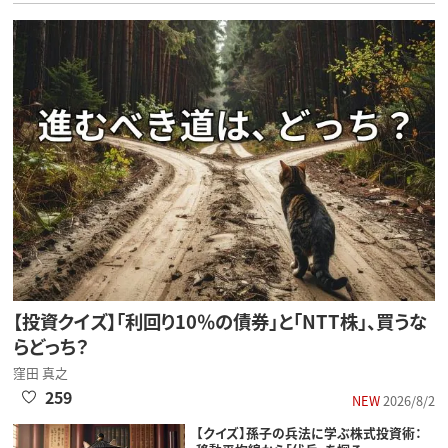
【投資クイズ】「利回り10％の債券」と「NTT株」、買うな
らどっち？
窪田 真之
259
NEW
2026/8/2
【クイズ】孫子の兵法に学ぶ株式投資術：