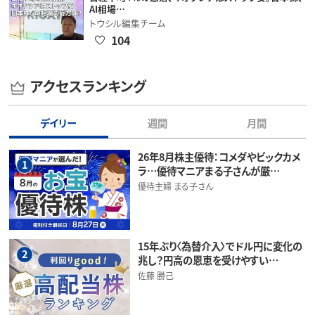
AI相場…
トウシル編集チーム
104
アクセスランキング
デイリー
週間
月間
26年8月株主優待：コメダやビックカメ
1
ラ…優待マニアまる子さんが厳…
優待主婦 まる子さん
15年ぶり〈為替介入〉でドル円に変化の
2
兆し？円高の恩恵を受けやすい…
佐藤 勝己