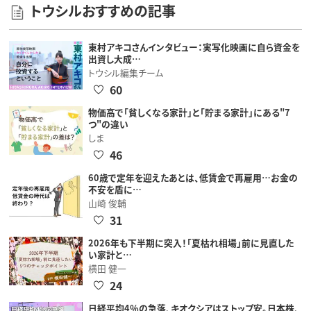
トウシルおすすめの記事
東村アキコさんインタビュー：実写化映画に自ら資金を
出資し大成…
トウシル編集チーム
60
物価高で「貧しくなる家計」と「貯まる家計」にある"7
つ"の違い
しま
46
60歳で定年を迎えたあとは、低賃金で再雇用…お金の
不安を盾に…
山崎 俊輔
31
2026年も下半期に突入！「夏枯れ相場」前に見直した
い家計と…
横田 健一
24
日経平均4％の急落、キオクシアはストップ安。日本株、