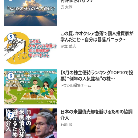
呉 太淳
この夏、キオクシア急落で個人投資家が
5
学んだこと…自分は暴落パニック…
足立 武志
【8月の株主優待ランキングTOP10で投
6
票】“例年の人気銘柄”の株…
トウシル編集チーム
日本の米国債売却を避けるための協調
7
介入
石原 順