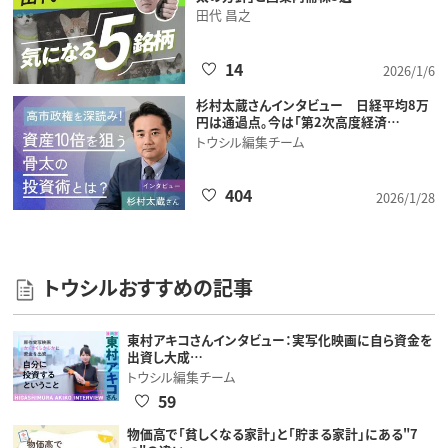
田代 昌之
14
2026/1/6
杉村太蔵さんインタビュー 日経平均8万
円は通過点。今は「第2次高度経済…
トウシル編集チーム
404
2026/1/28
トウシルおすすめの記事
東村アキコさんインタビュー：実写化映画に自ら資金を
出資し大成…
トウシル編集チーム
59
物価高で「貧しくなる家計」と「貯まる家計」にある"7