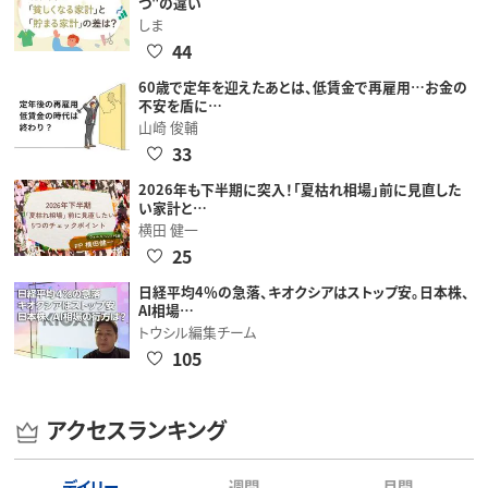
つ"の違い
しま
44
60歳で定年を迎えたあとは、低賃金で再雇用…お金の
不安を盾に…
山崎 俊輔
33
2026年も下半期に突入！「夏枯れ相場」前に見直した
い家計と…
横田 健一
25
日経平均4％の急落、キオクシアはストップ安。日本株、
AI相場…
トウシル編集チーム
105
アクセスランキング
デイリー
週間
月間