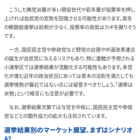
こうした無党派層が多い現役世代や若年層が投票率を押し
上げれば自民党の党勢を回復させる可能性があります。真冬
の解散総選挙は前例が少なく、投票率の高低はカギを握りそう
です。
一方、国民民主党や参政党など野党の台頭や中道改革連合
の誕生が自民党に与えるリスクもあり、特に激戦が予想される
小選挙区では選挙結果が流動化する可能性もあります。多党
化が進む近年の政治状況にあっては青木の法則を満たしても
選挙情勢が盤石ではない点には留意すべきでしょう。「選挙は
水物」という格言にも注意が必要です。
なお、選挙結果次第では与党を中核に、国民民主党や参政
党などとの閣外協力の拡大も注目されています。
選挙結果別のマーケット展望、まずはシナリオ
A?