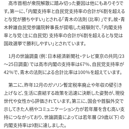
高市首相が衆院解散に踏み切った要因は他にもありそうで
す。第一に、「内閣支持率と自民党支持率の合計が6割を超える
と与党が勝ちやすい」とされる「青木の法則（比率）」です。故・青
木幹雄自民党参議院幹事長が提唱した経験則で、「内閣支持
率と与党（主に自民党）支持率の合計が6割を超えると与党は
国政選挙で勝利しやすい」とされています。
1月の世論調査（例：日本経済新聞社・テレビ東京の共同/23
～25日調査）では高市内閣の支持率は67％、自民党支持率が
42％で、青木の法則による合計比率は100％を超えています。
第二に、昨年12月のガソリン暫定税率廃止や年収の壁引き
上げなど、生活に直結する政策を迅速に決断した姿勢が、現役
世代や女性から評価されています。第三に、国会や首脳外交で
示してきた人柄やコミュニケーション力が若年層を含む高い支
持につながっており、世論調査によっては若年層（29歳以下）の
内閣支持率は9割に達しました。