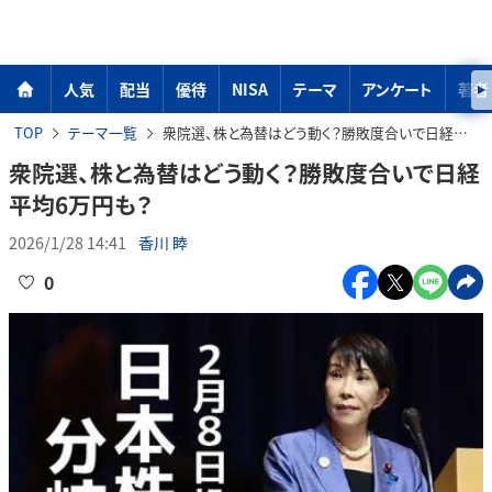
人気
配当
優待
NISA
テーマ
アンケート
著者
TOP
テーマ一覧
衆院選、株と為替はどう動く？勝敗度合いで日経平均6万円も？
衆院選、株と為替はどう動く？勝敗度合いで日経
平均6万円も？
2026/1/28 14:41
香川 睦
0