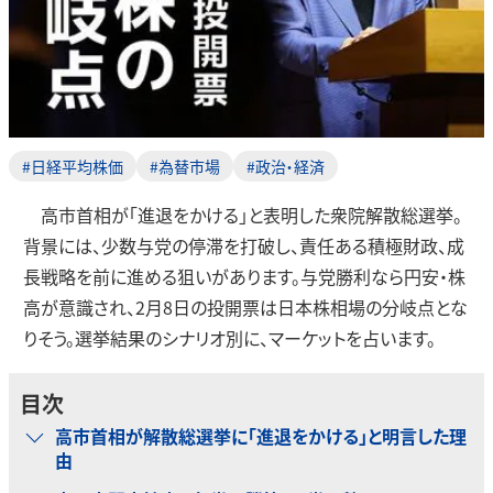
#日経平均株価
#為替市場
#政治・経済
高市首相が「進退をかける」と表明した衆院解散総選挙。
背景には、少数与党の停滞を打破し、責任ある積極財政、成
長戦略を前に進める狙いがあります。与党勝利なら円安・株
高が意識され、2月8日の投開票は日本株相場の分岐点とな
りそう。選挙結果のシナリオ別に、マーケットを占います。
目次
高市首相が解散総選挙に「進退をかける」と明言した理
由