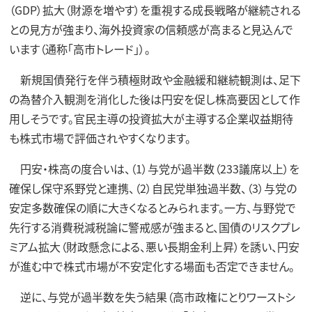
（GDP）拡大（財源を増やす）を重視する成長戦略が継続される
との見方が強まり、海外投資家の信頼感が高まると見込んで
います（通称「高市トレード」）。
新規国債発行を伴う積極財政や金融緩和継続観測は、足下
の為替介入観測を消化した後は円安を促し株高要因として作
用しそうです。官民主導の投資拡大が主導する企業収益期待
も株式市場で評価されやすくなります。
円安・株高の度合いは、（1）与党が過半数（233議席以上）を
確保し保守系野党と連携、（2）自民党単独過半数、（3）与党の
安定多数確保の順に大きくなるとみられます。一方、与野党で
先行する消費税減税論に警戒感が強まると、国債のリスクプレ
ミアム拡大（財政懸念による、悪い長期金利上昇）を誘い、円安
が進む中で株式市場が不安定化する場面も否定できません。
逆に、与党が過半数を失う結果（高市政権にとりワーストシ