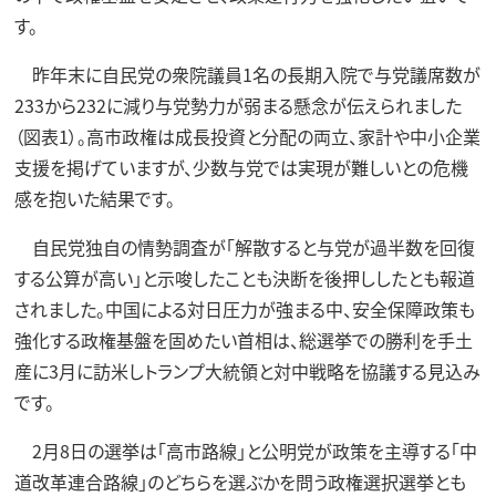
す。
昨年末に自民党の衆院議員1名の長期入院で与党議席数が
233から232に減り与党勢力が弱まる懸念が伝えられました
（図表1）。高市政権は成長投資と分配の両立、家計や中小企業
支援を掲げていますが、少数与党では実現が難しいとの危機
感を抱いた結果です。
自民党独自の情勢調査が「解散すると与党が過半数を回復
する公算が高い」と示唆したことも決断を後押ししたとも報道
されました。中国による対日圧力が強まる中、安全保障政策も
強化する政権基盤を固めたい首相は、総選挙での勝利を手土
産に3月に訪米しトランプ大統領と対中戦略を協議する見込み
です。
2月8日の選挙は「高市路線」と公明党が政策を主導する「中
道改革連合路線」のどちらを選ぶかを問う政権選択選挙とも