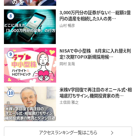
3,000万円分の証券がない！…総額1億
8
円の遺産を相続した3人の男…
山村 暢彦
NISAで中小型株 8月末に入れ替え判
9
定！次期TOPIX新規採用候…
岡村 友哉
米株V字回復で再注目のオニール式・相
10
場底打ちサイン。機関投資家の売…
土信田 雅之
アクセスランキング一覧はこちら