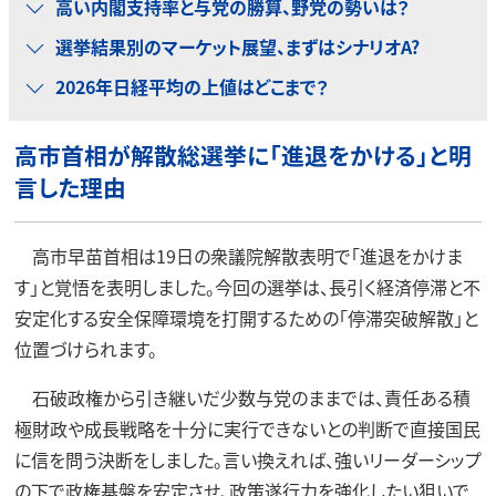
高い内閣支持率と与党の勝算、野党の勢いは？
選挙結果別のマーケット展望、まずはシナリオA?
2026年日経平均の上値はどこまで？
高市首相が解散総選挙に「進退をかける」と明
言した理由
高市早苗首相は19日の衆議院解散表明で「進退をかけま
す」と覚悟を表明しました。今回の選挙は、長引く経済停滞と不
安定化する安全保障環境を打開するための「停滞突破解散」と
位置づけられます。
石破政権から引き継いだ少数与党のままでは、責任ある積
極財政や成長戦略を十分に実行できないとの判断で直接国民
に信を問う決断をしました。言い換えれば、強いリーダーシップ
の下で政権基盤を安定させ、政策遂行力を強化したい狙いで