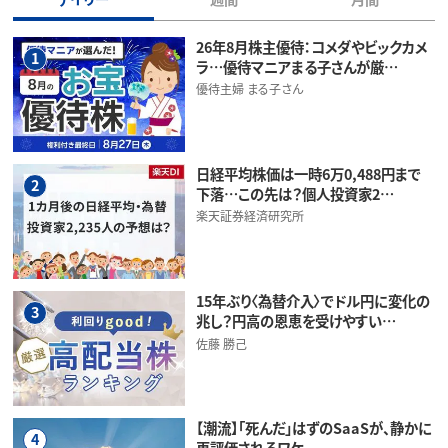
26年8月株主優待：コメダやビックカメ
1
ラ…優待マニアまる子さんが厳…
優待主婦 まる子さん
日経平均株価は一時6万0,488円まで
2
下落…この先は？個人投資家2…
楽天証券経済研究所
15年ぶり〈為替介入〉でドル円に変化の
3
兆し？円高の恩恵を受けやすい…
佐藤 勝己
【潮流】「死んだ」はずのSaaSが、静かに
4
再評価されるワケ