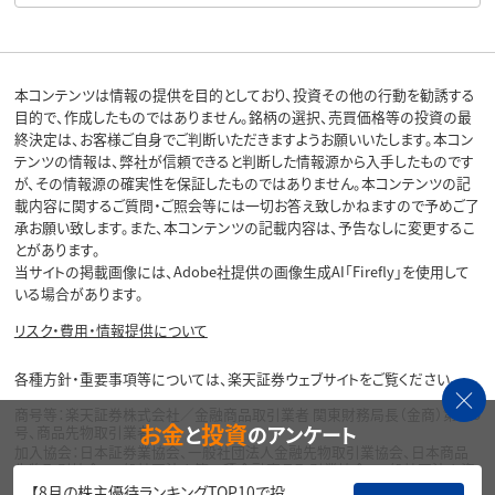
本コンテンツは情報の提供を目的としており、投資その他の行動を勧誘する
目的で、作成したものではありません。銘柄の選択、売買価格等の投資の最
終決定は、お客様ご自身でご判断いただきますようお願いいたします。本コン
テンツの情報は、弊社が信頼できると判断した情報源から入手したものです
が、その情報源の確実性を保証したものではありません。本コンテンツの記
載内容に関するご質問・ご照会等には一切お答え致しかねますので予めご了
承お願い致します。また、本コンテンツの記載内容は、予告なしに変更するこ
とがあります。
当サイトの掲載画像には、Adobe社提供の画像生成AI「Firefly」を使用して
いる場合があります。
リスク・費用・情報提供について
各種方針・重要事項等については、楽天証券ウェブサイトをご覧ください。
商号等：楽天証券株式会社／金融商品取引業者 関東財務局長（金商）第195
お金
投資
と
のアンケート
号、商品先物取引業者
加入協会：日本証券業協会、一般社団法人金融先物取引業協会、日本商品
先物取引協会、一般社団法人第二種金融商品取引業協会、一般社団法人資
産運用業協会
【8月の株主優待ランキングTOP10で投