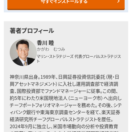
今すぐインストールする
著者プロフィール
香川 睦
かがわ むつみ
マリン・ストラテジーズ
代表グローバルストラテジス
ト
神奈川県出身。1989年、日興証券投資信託委託（現・日
興アセットマネジメント）に入社し運用調査部で経済調
査、国際投資部でファンドマネージャーに従事。この間、
約5年にわたり米国現地法人（ニューヨーク市）へ出向し
チーフポートフォリオマネージャーを務めた。その後、シテ
ィバンク銀行や東海東京調査センターを経て、楽天証券
経済研究所チーフグローバルストラテジストを歴任。
2024年9月に独立し、米国市場動向の分析や投資教育