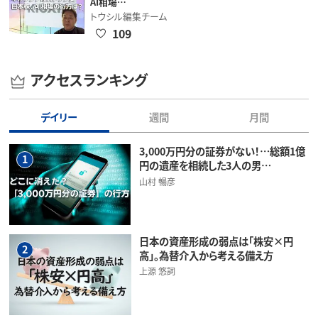
AI相場…
トウシル編集チーム
109
アクセスランキング
デイリー
週間
月間
3,000万円分の証券がない！…総額1億
1
円の遺産を相続した3人の男…
山村 暢彦
日本の資産形成の弱点は「株安×円
2
高」。為替介入から考える備え方
上源 悠詞