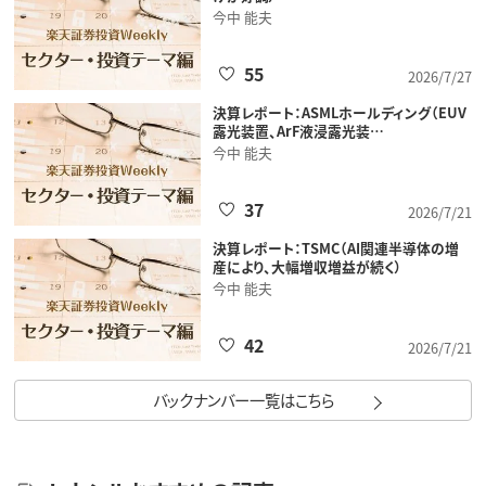
今中 能夫
55
2026/7/27
決算レポート：ASMLホールディング（EUV
露光装置、ArF液浸露光装…
今中 能夫
37
2026/7/21
決算レポート：TSMC（AI関連半導体の増
産により、大幅増収増益が続く）
今中 能夫
42
2026/7/21
バックナンバー一覧はこちら