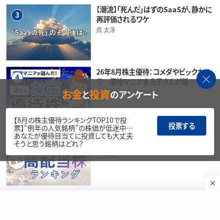
【潮流】「死んだ」はずのSaaSが、静かに
3
再評価されるワケ
呉 太淳
26年8月株主優待：コメダやビックカメ
4
ラ…優待マニアまる子さんが厳…
お金
投資
と
のアンケート
優待主婦 まる子さん
【8月の株主優待ランキングTOP10で投
投票する
票】“例年の人気銘柄”の株価が低迷中…
15年ぶり〈為替介入〉でドル円に変化の
あなたが優待目当てに投資しても大丈夫
5
そうと思う銘柄はどれ？
兆し？円高の恩恵を受けやすい…
佐藤 勝己
日経平均株価は一時6万0,488円まで
6
下落…この先は？個人投資家2…
楽天証券経済研究所