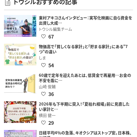
トウシルおすすめの記事
東村アキコさんインタビュー：実写化映画に自ら資金を
出資し大成…
トウシル編集チーム
67
物価高で「貧しくなる家計」と「貯まる家計」にある"7
つ"の違い
しま
54
60歳で定年を迎えたあとは、低賃金で再雇用…お金の
不安を盾に…
山崎 俊輔
36
2026年も下半期に突入！「夏枯れ相場」前に見直した
い家計と…
横田 健一
29
日経平均4％の急落、キオクシアはストップ安。日本株、