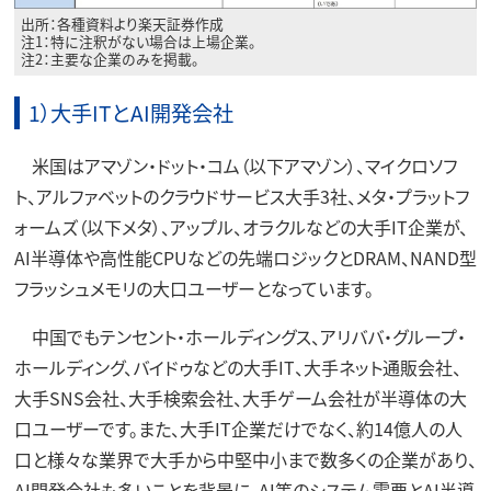
出所：各種資料より楽天証券作成
注1：特に注釈がない場合は上場企業。
注2：主要な企業のみを掲載。
1）大手ITとAI開発会社
米国はアマゾン・ドット・コム（以下アマゾン）、マイクロソフ
ト、アルファベットのクラウドサービス大手3社、メタ・プラットフ
ォームズ（以下メタ）、アップル、オラクルなどの大手IT企業が、
AI半導体や高性能CPUなどの先端ロジックとDRAM、NAND型
フラッシュメモリの大口ユーザーとなっています。
中国でもテンセント・ホールディングス、アリババ・グループ・
ホールディング、バイドゥなどの大手IT、大手ネット通販会社、
大手SNS会社、大手検索会社、大手ゲーム会社が半導体の大
口ユーザーです。また、大手IT企業だけでなく、約14億人の人
口と様々な業界で大手から中堅中小まで数多くの企業があり、
AI開発会社も多いことを背景に、AI等のシステム需要とAI半導