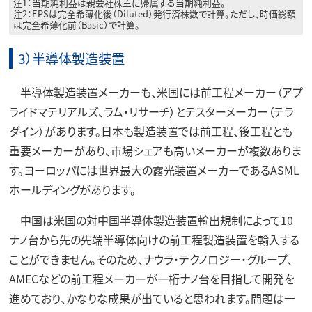
注1：当期純利益は親会社株主に帰属する当期純利益。
注2：EPSは完全希薄化後（Diluted）発行済株数で計算。ただし、時価総額
は完全希薄化前（Basic）で計算。
3）半導体製造装置
半導体製造装置メーカーも、米国には前工程メーカー（アプ
ライドマテリアルズ、ラム・リサーチ）とテスターメーカー（テラ
ダイン）があります。日本も製造装置では前工程、後工程とも
重要メーカーがあり、市場シェアも高いメーカーが複数ありま
す。ヨーロッパには世界最大の露光装置メーカーであるASML
ホールディングがあります。
中国は米国の対中国半導体製造装置輸出規制によって10
ナノ台から先の先端半導体向けの前工程製造装置を輸入する
ことができません。そのため、ナウラ・テクノロジー・グループ、
AMECなどの前工程メーカーが一桁ナノ台を目指して開発を
進めており、かなりな成果が出ていると思われます。問題は一