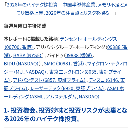
「
2026年のハイテク株投資－中国半導体産業、メモリ不足とメ
モリ価格上昇、2026年の注目点とリスクを探る－
」
毎週月曜日午後掲載
本レポートに掲載した銘柄：
テンセント・ホールディングス
（00700、香港）
、アリババ・グループ・ホールディング（
09988（香
港）
、
BABA（NYSE）
）、バイドゥ（
09888（香港）
、
BIDU（NASDAQ）
）、
SMIC（00981、香港）
、
マイクロン・テクノロ
ジー（MU、NASDAQ）
、
東京エレクトロン（8035、東証プライ
ム）
、
アドバンテスト（6857、東証プライム）
、
ディスコ（6146、東
証プライム）
、
レーザーテック（6920、東証プライム）
、
ASMLホ
ールディング（ASML、アムステルダム、NASDAQ）
1．投資機会、投資妙味と投資リスクが表裏とな
る2026年のハイテク株投資。