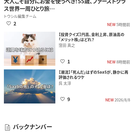
大人こそ自分にお金を使うべき！55歳、ファーストクラ
ス世界一周ひとり旅…
トウシル編集チーム
2
NEW
5時間前
【投資クイズ】円高、金利上昇、原油高の
「メリット株」はどれ？
窪田 真之
1
NEW
8時間前
【潮流】「死んだ」はずのSaaSが、静かに再
評価されるワケ
呉 太淳
9
NEW
2026/8/8
バックナンバー