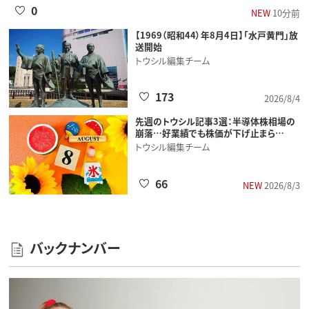
0
NEW
10分前
【1969（昭和44）年8月4日】「水戸黄門」放
送開始
トウシル編集チーム
173
2026/8/4
先週のトウシル記事3選：半導体株相場の
崩落…好業績でも株価が下げ止まら…
トウシル編集チーム
66
NEW
2026/8/3
バックナンバー