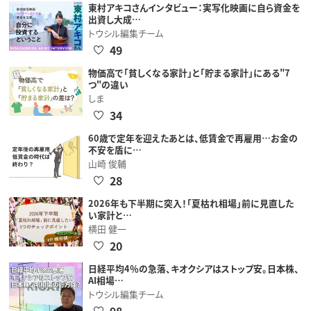
東村アキコさんインタビュー：実写化映画に自ら資金を
出資し大成…
トウシル編集チーム
49
物価高で「貧しくなる家計」と「貯まる家計」にある"7
つ"の違い
しま
34
60歳で定年を迎えたあとは、低賃金で再雇用…お金の
不安を盾に…
山崎 俊輔
28
2026年も下半期に突入！「夏枯れ相場」前に見直した
い家計と…
横田 健一
20
日経平均4％の急落、キオクシアはストップ安。日本株、
AI相場…
トウシル編集チーム