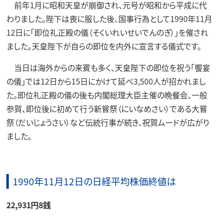
前年1月に昭和天皇が崩御され、元号が昭和から平成に代
わりました。陛下は喪に服した後、国事行為として1990年11月
12日に「即位礼正殿の儀（そくいれいせいでんのぎ）」を催され
ました。天皇陛下が自らの即位を内外に宣言する儀式です。
当日は海外からの来賓も多く、天皇陛下の即位を祝う「饗宴
の儀」では12日から15日にかけて延べ3,500人が招かれまし
た。即位礼正殿の儀の後も内閣総理大臣主催の晩餐会、一般
参賀、即位後に初めて行う新嘗祭（にいなめさい）である大嘗
祭（だいじょうさい）など伝統行事が続き、祝賀ムードが広がり
ました。
1990年11月12日の日経平均株価終値は
22,931円8銭