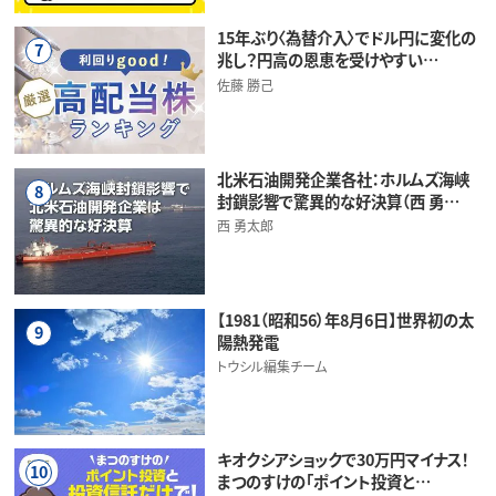
15年ぶり〈為替介入〉でドル円に変化の
7
兆し？円高の恩恵を受けやすい…
佐藤 勝己
北米石油開発企業各社：ホルムズ海峡
8
封鎖影響で驚異的な好決算（西 勇…
西 勇太郎
【1981（昭和56）年8月6日】世界初の太
9
陽熱発電
トウシル編集チーム
キオクシアショックで30万円マイナス！
10
まつのすけの「ポイント投資と…