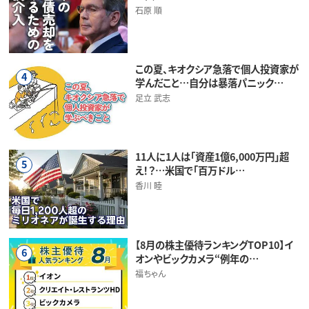
石原 順
この夏、キオクシア急落で個人投資家が
4
学んだこと…自分は暴落パニック…
足立 武志
11人に1人は「資産1億6,000万円」超
5
え！？…米国で「百万ドル…
香川 睦
【8月の株主優待ランキングTOP10】イ
6
オンやビックカメラ“例年の…
福ちゃん