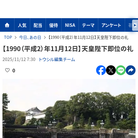
人気
配当
優待
NISA
テーマ
アンケート
著者
TOP
今日、あの日
【1990（平成2）年11月12日】天皇陛下即位の礼
【1990（平成2）年11月12日】天皇陛下即位の礼
2025/11/12 7:30
トウシル編集チーム
0