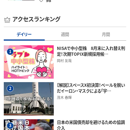
98
アクセスランキング
デイリー
週間
月間
NISAで中小型株 8月末に入れ替え判
1
定！次期TOPIX新規採用候…
岡村 友哉
【解説】スペースX初決算！ベールを脱い
2
だイーロン・マスクによる「宇…
茂木 春輝
日本の米国債売却を避けるための協調
3
介入