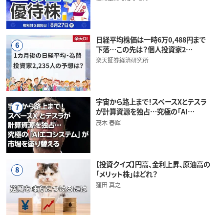
日経平均株価は一時6万0,488円まで
6
下落…この先は？個人投資家2…
楽天証券経済研究所
宇宙から路上まで！スペースXとテスラ
7
が計算資源を独占…究極の「AI…
茂木 春輝
【投資クイズ】円高、金利上昇、原油高の
8
「メリット株」はどれ？
窪田 真之