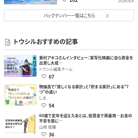
2026/8/6
バックナンバー一覧はこちら
トウシルおすすめの記事
東村アキコさんインタビュー：実写化映画に自ら資金を
出資し大成…
トウシル編集チーム
67
物価高で「貧しくなる家計」と「貯まる家計」にある"7
つ"の違い
しま
54
60歳で定年を迎えたあとは、低賃金で再雇用…お金の
不安を盾に…
山崎 俊輔
36