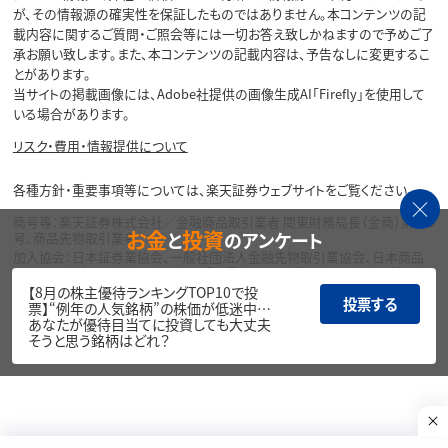
が、その情報源の確実性を保証したものではありません。本コンテンツの記
載内容に関するご質問・ご照会等には一切お答え致しかねますので予めご了
承お願い致します。また、本コンテンツの記載内容は、予告なしに変更するこ
とがあります。
当サイトの掲載画像には、Adobe社提供の画像生成AI「Firefly」を使用して
いる場合があります。
リスク・費用・情報提供について
各種方針・重要事項等については、楽天証券ウェブサイトをご覧ください。
商号等：楽天証券株式会社／金融商品取引業者 関東財務局長（金商）第195
お金
投資
と
のアンケート
号、商品先物取引業者
加入協会：日本証券業協会、一般社団法人金融先物取引業協会、日本商品
先物取引協会、一般社団法人第二種金融商品取引業協会、一般社団法人資
産運用業協会
【8月の株主優待ランキングTOP10で投
投票する
票】“例年の人気銘柄”の株価が低迷中…
Copyright©
あなたが優待目当てに投資しても大丈夫
1999-2026 Rakuten Securities, Inc. All
そうと思う銘柄はどれ？
Rights Reserved.