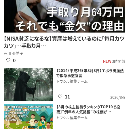
【NISA貧乏になるな】資産は増えているのに「毎月カツ
カツ」…手取り月…
石川 亜希子
0
NEW
3時間前
【2014（平成26）年8月8日】エボラ出血熱
で緊急事態宣言
トウシル編集チーム
11
2026/8/8
【8月の株主優待ランキングTOP10で投
票】“例年の人気銘柄”の株価が…
トウシル編集チーム