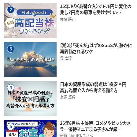
15年ぶり〈為替介入〉でドル円に変化の
2
兆し？円高の恩恵を受けやすい…
佐藤 勝己
【潮流】「死んだ」はずのSaaSが、静かに
3
再評価されるワケ
呉 太淳
日本の資産形成の弱点は「株安×円
4
高」。為替介入から考える備え方
上源 悠詞
26年8月株主優待：コメダやビックカメ
5
ラ…優待マニアまる子さんが厳…
優待主婦 まる子さん