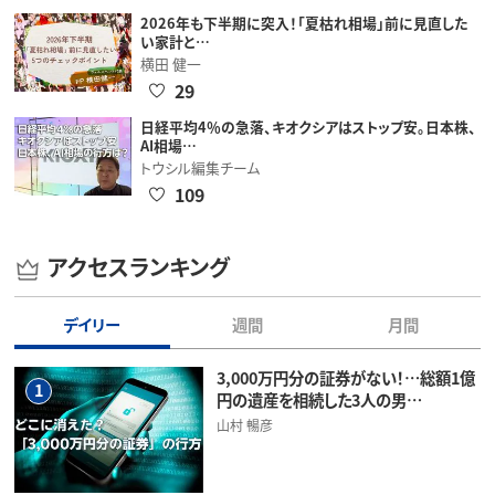
2026年も下半期に突入！「夏枯れ相場」前に見直した
い家計と…
横田 健一
29
日経平均4％の急落、キオクシアはストップ安。日本株、
AI相場…
トウシル編集チーム
109
アクセスランキング
デイリー
週間
月間
3,000万円分の証券がない！…総額1億
1
円の遺産を相続した3人の男…
山村 暢彦