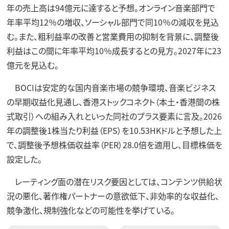
年の売上高は94億元に達すると予想。オンライン音楽部門で
年率平均12％の増収、ソーシャル部門で同10％の減収を見込
む。また、粗利益率の改善と営業費用の抑制を背景に、調整後
利益はこの間に年率平均10％成長するとの見方。2027年に23
億元を見込む。
BOCIは安定的な国内音楽市場の競争環境、音楽ビジネス
の早期収益化見通し、香港ストックコネクト（本土・香港間の株
式取引）への組み入れといった同社のプラス要素に言及。2026
年の調整後1株当たり利益（EPS）を10.53HKドルと予想した上
で、調整後予想株価収益率（PER）28.0倍を適用し、目標株価を
設定した。
レーティング面の潜在リスク要因としては、コンテンツ供給状
況の悪化、著作権パートナーの意欲低下、非効率的な収益化、
競争激化、規制強化などの可能性を挙げている。