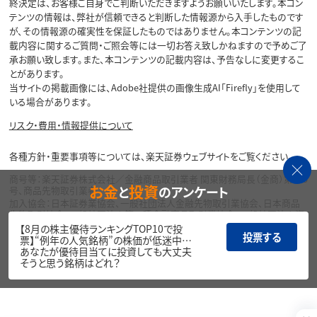
終決定は、お客様ご自身でご判断いただきますようお願いいたします。本コン
テンツの情報は、弊社が信頼できると判断した情報源から入手したものです
が、その情報源の確実性を保証したものではありません。本コンテンツの記
載内容に関するご質問・ご照会等には一切お答え致しかねますので予めご了
承お願い致します。また、本コンテンツの記載内容は、予告なしに変更するこ
とがあります。
当サイトの掲載画像には、Adobe社提供の画像生成AI「Firefly」を使用して
いる場合があります。
リスク・費用・情報提供について
各種方針・重要事項等については、楽天証券ウェブサイトをご覧ください。
商号等：楽天証券株式会社／金融商品取引業者 関東財務局長（金商）第195
お金
投資
と
のアンケート
号、商品先物取引業者
加入協会：日本証券業協会、一般社団法人金融先物取引業協会、日本商品
先物取引協会、一般社団法人第二種金融商品取引業協会、一般社団法人資
産運用業協会
【8月の株主優待ランキングTOP10で投
投票する
票】“例年の人気銘柄”の株価が低迷中…
Copyright©
あなたが優待目当てに投資しても大丈夫
1999-2026 Rakuten Securities, Inc. All
そうと思う銘柄はどれ？
Rights Reserved.