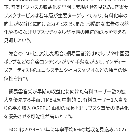
下、音楽ビジネスの収益化を早期に実現させる見込み。音楽サ
ブスクサービスは若年層が主要ターゲットであり、有料化率の
向上が収益化に向けたカギとなる。また、段階的な広告の収益
化や多様な非サブスクチャネルが長期の持続的成長を支える
見通しという。
競合のTMEと比較した場合、網易雲音楽はKポップや中国語
ポップなどの音楽コンテンツがやや手薄ながらも、インディー
ズアーティストのエコシステムや社内スタジオなどの独自の優
位性を持つ。
網易雲音楽が早期の収益化に向けた有料ユーザー数の拡
大を優先する半面、TMEは短中期的に、有料ユーザー1人当た
りの平均収入（ARPPU）重視の成長と非サブスク事業の収益化
を優先させる可能性が高いという。
BOCIは2024－27年に年率平均6％の増収を見込み、2027