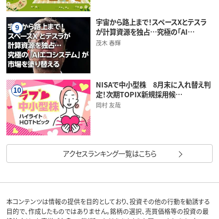
宇宙から路上まで！スペースXとテスラ
9
が計算資源を独占…究極の「AI…
茂木 春輝
NISAで中小型株 8月末に入れ替え判
10
定！次期TOPIX新規採用候…
岡村 友哉
アクセスランキング一覧はこちら
本コンテンツは情報の提供を目的としており、投資その他の行動を勧誘する
目的で、作成したものではありません。銘柄の選択、売買価格等の投資の最