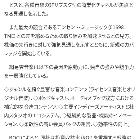
ービスと、各種音楽の非サブスク型の商業化チャネルが焦点と
なる見通しを示した。
また最大の競合であるテンセント・ミュージック（01698：
TME）との差を縮めるための取り組みを加速させるとの見方。
株価の先行きに対して強気見通しを示すとともに、新規のカバ
レッジを開始している。
網易雲音楽は以下の要因を原動力に、独自の強みや競争力
を一層強化している。
◇ジャンルを跨ぐ豊富な音楽コンテンツ（ライセンス音楽とオリ
ジナル音楽）、◇ポッドキャスト、オーディオブック双方における
補完的な音声コンテンツ、◇主要インディーズアーティストと社
内スタジオのエコシステム、◇継続的な製品・機能のイノベー
ション、◇柔軟性の高い会員パックの運営、◇効率性の向上。
BOCIによると、同社は投資収益率（ROI）を重視する戦略の