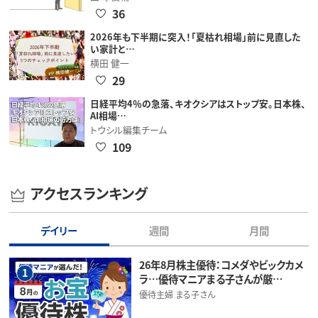
36
2026年も下半期に突入！「夏枯れ相場」前に見直した
い家計と…
横田 健一
29
日経平均4％の急落、キオクシアはストップ安。日本株、
AI相場…
トウシル編集チーム
109
アクセスランキング
デイリー
週間
月間
26年8月株主優待：コメダやビックカメ
1
ラ…優待マニアまる子さんが厳…
優待主婦 まる子さん