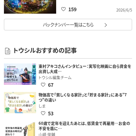
159
2026/6/5
バックナンバー一覧はこちら
トウシルおすすめの記事
東村アキコさんインタビュー：実写化映画に自ら資金を
出資し大成…
トウシル編集チーム
67
物価高で「貧しくなる家計」と「貯まる家計」にある"7
つ"の違い
しま
53
60歳で定年を迎えたあとは、低賃金で再雇用…お金の
不安を盾に…
山崎 俊輔