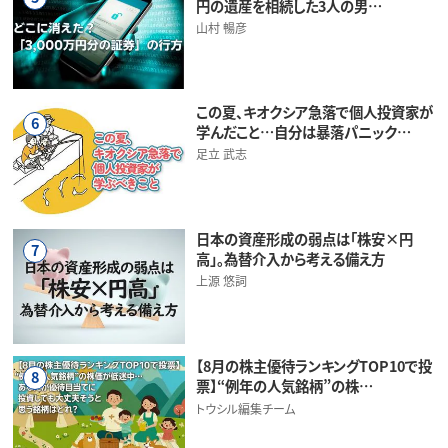
円の遺産を相続した3人の男…
山村 暢彦
この夏、キオクシア急落で個人投資家が
6
学んだこと…自分は暴落パニック…
足立 武志
日本の資産形成の弱点は「株安×円
7
高」。為替介入から考える備え方
上源 悠詞
【8月の株主優待ランキングTOP10で投
8
票】“例年の人気銘柄”の株…
トウシル編集チーム