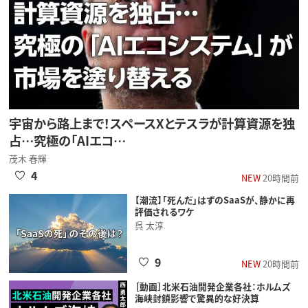
宇宙から路上まで！スペースXとテスラが計算資源を独
占…究極の「AIエコ…
茂木 春輝
4
NEW
20時間前
【潮流】「死んだ」はずのSaaSが、静かに再
評価されるワケ
呉 太淳
9
NEW
20時間前
［動画］北米石油開発企業各社：ホルムズ
海峡封鎖影響で驚異的な好決算