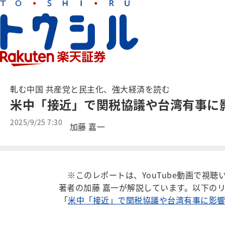
軋む中国 共産党と民主化、強大経済を読む
米中「接近」で関税協議や台湾有事に
2025/9/25 7:30
加藤 嘉一
※このレポートは、YouTube動画で視
著者の加藤 嘉一が解説しています。以下の
「
米中「接近」で関税協議や台湾有事に影響