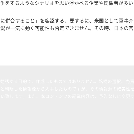
争をするようなシナリオを思い浮かべる企業や関係者が多い
に併合すること」を容認する、要するに、米国として軍事介
状況が一気に動く可能性も否定できません。その時、日本の官
を勧誘する目的で、作成したものではありません。銘柄の選択、売
ると判断した情報源から入手したものですが、その情報源の確実性
願い致します。また、本コンテンツの記載内容は、予告なしに変更