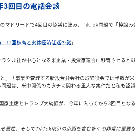
年3回目の電話会談
マドリードで4回目の協議に臨み、TikTok問題で「枠組
行方：中国株高と実体経済低迷の謎
」
オラクル社が中心となる米企業・投資家連合に移管させると9
と」「事業を管理する新設合弁会社の取締役会では半数が米
Tok問題は、米中関係のカタチに関わる重大な案件だと私も認
国家主席とトランプ大統領が、今年に入ってから3回目とな
必要性、そしてTikTok取引の承認を含む多くの非常に重