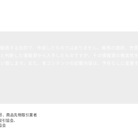
を勧誘する目的で、作成したものではありません。銘柄の選択、売
ると判断した情報源から入手したものですが、その情報源の確実性
願い致します。また、本コンテンツの記載内容は、予告なしに変更
5号、商品先物取引業者
取引協会、
協会