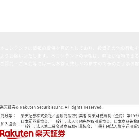
本コンテンツは情報の提供を目的としており、投資その他の行動
ようお願いいたします。本コンテンツの情報は、弊社が信頼でき
ご質問・ご照会等には一切お答え致しかねますので予めご了承お
楽天証券© Rakuten Securities,Inc. All Rights Reserved.
商号等：
楽天証券株式会社／金融商品取引業者 関東財務局長（金商）第19
日本証券業協会、一般社団法人金融先物取引業協会、日本商品先物
加入協会：
一般社団法人第二種金融商品取引業協会、一般社団法人資産運用業