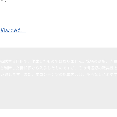
で組んでみた！
を勧誘する目的で、作成したものではありません。銘柄の選択、売
ると判断した情報源から入手したものですが、その情報源の確実性
願い致します。また、本コンテンツの記載内容は、予告なしに変更