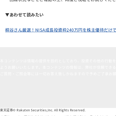
▼
あわせて読みたい
桐谷さん厳選！NISA成長投資枠240万円を株主優待だけ
本コンテンツは情報の提供を目的としており、投資その他の行動
ようお願いいたします。本コンテンツの情報は、弊社が信頼でき
ご質問・ご照会等には一切お答え致しかねますので予めご了承お
楽天証券© Rakuten Securities,Inc. All Rights Reserved.