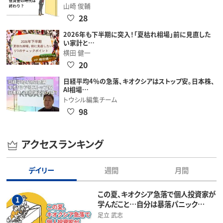
山崎 俊輔
28
2026年も下半期に突入！「夏枯れ相場」前に見直した
い家計と…
横田 健一
20
日経平均4％の急落、キオクシアはストップ安。日本株、
AI相場…
トウシル編集チーム
98
アクセスランキング
デイリー
週間
月間
この夏、キオクシア急落で個人投資家が
1
学んだこと…自分は暴落パニック…
足立 武志