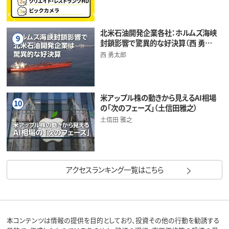
北米石油開発企業各社：ホルムズ海峡
9
封鎖影響で驚異的な好決算（西 勇…
西 勇太郎
米アップル株の動きから見えるAI相場
10
の「次のフェーズ」（土信田雅之）
土信田 雅之
アクセスランキング一覧はこちら
本コンテンツは情報の提供を目的としており、投資その他の行動を勧誘する