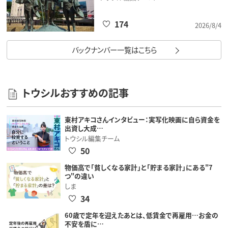
174
2026/8/4
バックナンバー一覧はこちら
トウシルおすすめの記事
東村アキコさんインタビュー：実写化映画に自ら資金を
出資し大成…
トウシル編集チーム
50
物価高で「貧しくなる家計」と「貯まる家計」にある"7
つ"の違い
しま
34
60歳で定年を迎えたあとは、低賃金で再雇用…お金の
不安を盾に…