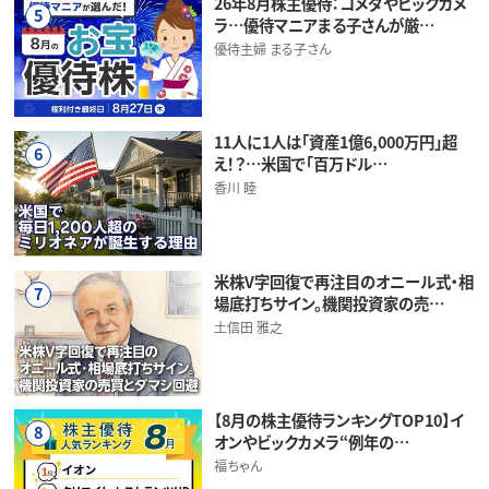
26年8月株主優待：コメダやビックカメ
5
ラ…優待マニアまる子さんが厳…
優待主婦 まる子さん
11人に1人は「資産1億6,000万円」超
6
え！？…米国で「百万ドル…
香川 睦
米株V字回復で再注目のオニール式・相
7
場底打ちサイン。機関投資家の売…
土信田 雅之
【8月の株主優待ランキングTOP10】イ
8
オンやビックカメラ“例年の…
福ちゃん