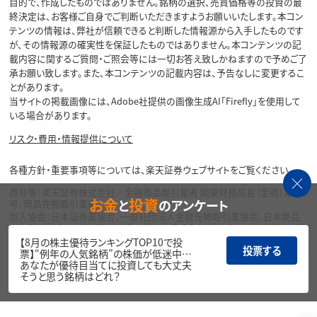
目的で、作成したものではありません。銘柄の選択、売買価格等の投資の最
終決定は、お客様ご自身でご判断いただきますようお願いいたします。本コン
テンツの情報は、弊社が信頼できると判断した情報源から入手したものです
が、その情報源の確実性を保証したものではありません。本コンテンツの記
載内容に関するご質問・ご照会等には一切お答え致しかねますので予めご了
承お願い致します。また、本コンテンツの記載内容は、予告なしに変更するこ
とがあります。
当サイトの掲載画像には、Adobe社提供の画像生成AI「Firefly」を使用して
いる場合があります。
リスク・費用・情報提供について
各種方針・重要事項等については、楽天証券ウェブサイトをご覧ください。
商号等：楽天証券株式会社／金融商品取引業者 関東財務局長（金商）第195
お金
投資
と
のアンケート
号、商品先物取引業者
加入協会：日本証券業協会、一般社団法人金融先物取引業協会、日本商品
先物取引協会、一般社団法人第二種金融商品取引業協会、一般社団法人資
産運用業協会
【8月の株主優待ランキングTOP10で投
投票する
票】“例年の人気銘柄”の株価が低迷中…
Copyright©
あなたが優待目当てに投資しても大丈夫
1999-2026 Rakuten Securities, Inc. All
そうと思う銘柄はどれ？
Rights Reserved.