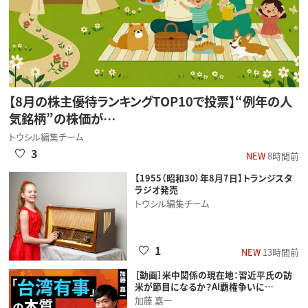
【8月の株主優待ランキングTOP10で投票】“例年の人
気銘柄”の株価が…
トウシル編集チーム
3
NEW
8時間前
【1955（昭和30）年8月7日】トランジスタ
ラジオ発売
トウシル編集チーム
1
NEW
13時間前
［動画］米中関係の現在地：習近平氏の訪
米が節目になるか？AI覇権争いに…
加藤 嘉一