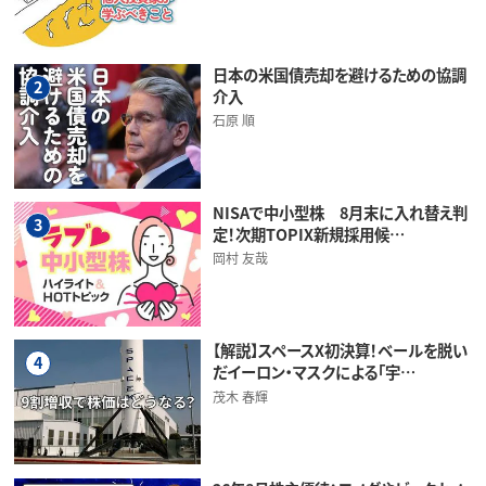
日本の米国債売却を避けるための協調
2
介入
石原 順
NISAで中小型株 8月末に入れ替え判
3
定！次期TOPIX新規採用候…
岡村 友哉
【解説】スペースX初決算！ベールを脱い
4
だイーロン・マスクによる「宇…
茂木 春輝