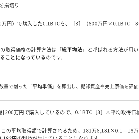
Cを損切り
0万円）で購入した0.1BTCを、［3］（800万円×0.1BT
の取得価格の計算方法は「
総平均法
」と呼ばれる方法が用い
ることになっている
のです。
数量で割った「
平均単価
」を算出し、棚卸資産や売上原価を評価
00万円で購入しているので、0.1BTC［3］×平均取得価格18
この平均取得額で計算されるため、181万8,181×0.1＝18
,182円
の利益が生じていることになります。