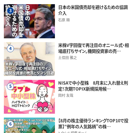
日本の米国債売却を避けるための協調
3
介入
石原 順
米株V字回復で再注目のオニール式・相
4
場底打ちサイン。機関投資家の売…
土信田 雅之
NISAで中小型株 8月末に入れ替え判
5
定！次期TOPIX新規採用候…
岡村 友哉
【8月の株主優待ランキングTOP10で投
6
票】“例年の人気銘柄”の株…
トウシル編集チーム