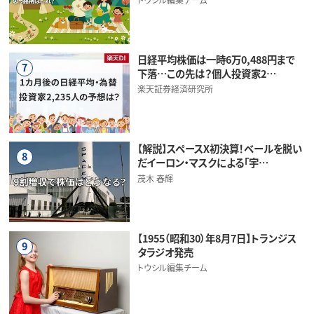
日経平均株価は一時6万0,488円まで
7
下落…この先は？個人投資家2…
楽天証券経済研究所
【解説】スペースX初決算！ベールを脱い
8
だイーロン・マスクによる「宇…
茂木 春輝
【1955（昭和30）年8月7日】トランジス
9
タラジオ発売
トウシル編集チーム