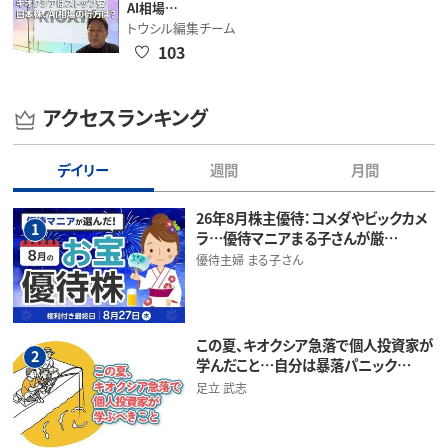
AI相場…
トウシル編集チーム
103
アクセスランキング
デイリー
週間
月間
26年8月株主優待：コメダやビックカメ
1
ラ…優待マニアまる子さんが厳…
優待主婦 まる子さん
この夏、キオクシア急落で個人投資家が
2
学んだこと…自分は暴落パニック…
足立 武志