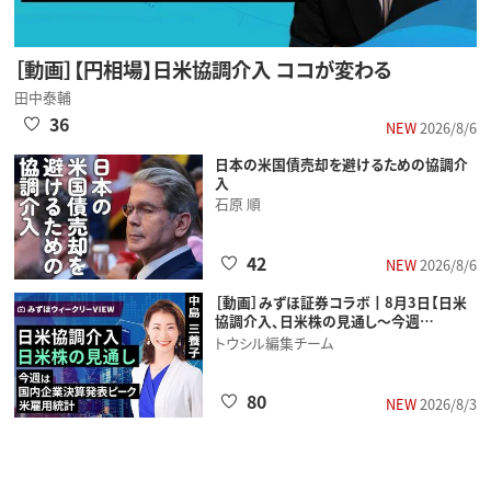
［動画］【円相場】日米協調介入 ココが変わる
田中泰輔
36
NEW
2026/8/6
日本の米国債売却を避けるための協調介
入
石原 順
42
NEW
2026/8/6
［動画］みずほ証券コラボ┃8月3日【日米
協調介入、日米株の見通し～今週…
トウシル編集チーム
80
NEW
2026/8/3