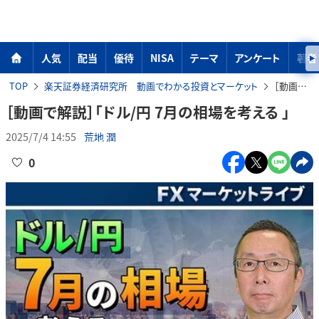
人気
配当
優待
NISA
テーマ
アンケート
著者
TOP
楽天証券経済研究所 動画でわかる投資とマーケット
［動画で解説］「ドル/円 7月の相場を考える 」
［動画で解説］「ドル/円 7月の相場を考える 」
2025/7/4 14:55
荒地 潤
0