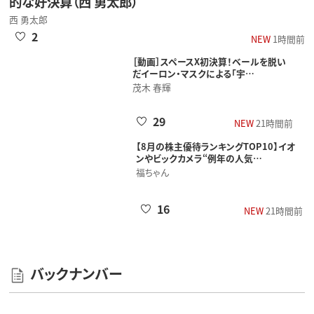
北米石油開発企業各社：ホルムズ海峡封鎖影響で驚異
的な好決算（西 勇太郎）
西 勇太郎
2
NEW
1時間前
［動画］スペースX初決算！​ベールを脱いだ​
イーロン・マスクによる「宇…
茂木 春輝
29
NEW
21時間前
【8月の株主優待ランキングTOP10】イオ
ンやビックカメラ“例年の人気…
福ちゃん
16
NEW
21時間前
バックナンバー