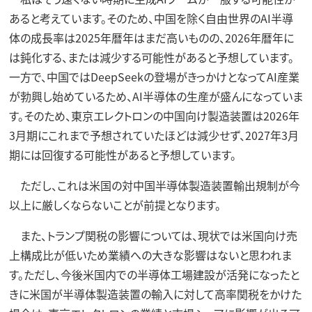
あると考えています。そのため、中国を除く自由世界のAI半導
体の成長率は2025年暦年はまだ高いものの、2026年暦年に
は鈍化する、または減少する可能性があると予想しています。
一方で、中国ではDeepSeekの登場がきっかけとなってAI産業
が勃興し始めているため、AI半導体の生産が盛んになっていま
す。そのため、東京エレクトロンの中国向け製造装置は2026年
3月期にこれまで予想されていたほどは減少せず、2027年3月
期には回復する可能性があると予想しています。
ただし、これは米国の対中国半導体製造装置輸出規制が今
以上に厳しくならないことが前提となります。
また、トランプ関税の影響については、現状では米国向け売
上構成比が低いため業績への大きな影響はないと思われま
す。ただし、今後米国内での半導体工場建設が活発になったと
きに米国が半導体製造装置の輸入に対して高率関税をかけた