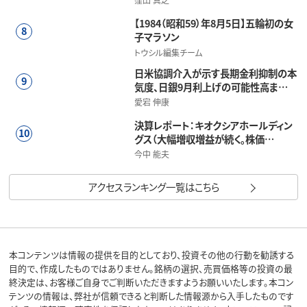
まつのすけ
2030年の日経平均予想8万円変わら
7
ず、三つの成長エンジンとは？（…
窪田 真之
【1984（昭和59）年8月5日】五輪初の女
8
子マラソン
トウシル編集チーム
日米協調介入が示す長期金利抑制の本
9
気度、日銀9月利上げの可能性高ま…
愛宕 伸康
決算レポート：キオクシアホールディン
10
グス（大幅増収増益が続く。株価…
今中 能夫
アクセスランキング一覧はこちら