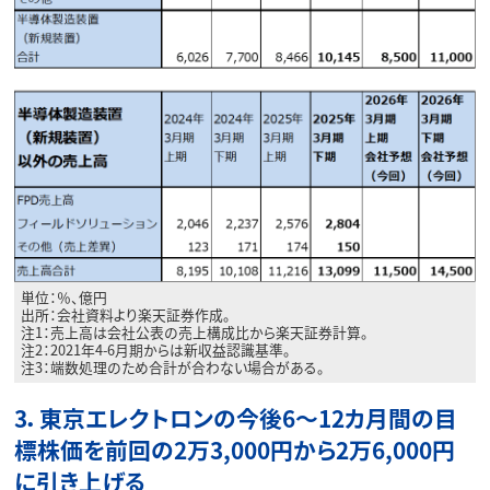
単位：％、億円
出所：会社資料より楽天証券作成。
注1：売上高は会社公表の売上構成比から楽天証券計算。
注2：2021年4-6月期からは新収益認識基準。
注3：端数処理のため合計が合わない場合がある。
3．東京エレクトロンの今後6～12カ月間の目
標株価を前回の2万3,000円から2万6,000円
に引き上げる