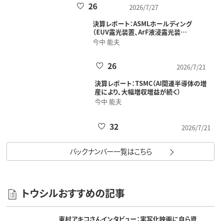
けが好調）
今中 能夫
26
2026/7/27
決算レポート：ASMLホールディング（EUV
露光装置、ArF液浸露光装…
今中 能夫
26
2026/7/21
決算レポート：TSMC（AI関連半導体の増
産により、大幅増収増益が続く）
今中 能夫
32
2026/7/21
バックナンバー一覧はこちら