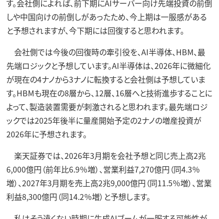
す。会社側によれば、前下期にAIサーバー向け先端投資の前倒
しや中国向けの前倒しがあったため、今上期は一服感がある
と予想されますが、今下期には回復すると思われます。
会社側では今後の回復時の牽引役を、AI半導体、HBM、最
先端ロジックと予想しています。AI半導体は、2026年に微細化
が現在の4ナノから3ナノに転換すると会社側は予想していま
す。HBMも現在の8層から、12層、16層へと技術進歩することに
よって、製造装置需要が刺激されると思われます。最先端ロジ
ックでは2025年後半に量産開始予定の2ナノの増産投資が
2026年に予想されます。
楽天証券では、2026年3月期を会社予想と同じ売上高2兆
6,000億円（前年比6.9％増）、営業利益7,270億円（同4.3％
増）、2027年3月期を売上高2兆9,000億円（同11.5％増）、営業
利益8,300億円（同14.2％増）と予想します。
私はそう遠くない時期に生成AIブームが一服する可能性が