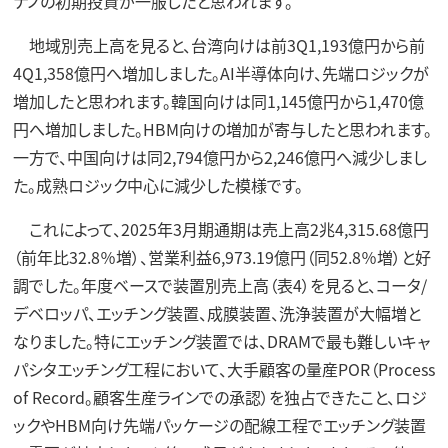
ナノの初期投資が一服したと思われます。
地域別売上高を見ると、台湾向けは前3Q1,193億円から前
4Q1,358億円へ増加しました。AI半導体向け、先端ロジックが
増加したと思われます。韓国向けは同1,145億円から1,470億
円へ増加しました。HBM向けの増加が寄与したと思われます。
一方で、中国向けは同2,794億円から2,246億円へ減少しまし
た。成熟ロジック中心に減少した模様です。
これによって、2025年3月期通期は売上高2兆4,315.68億円
（前年比32.8％増）、営業利益6,973.19億円（同52.8％増）と好
調でした。年度ベースで装置別売上高（表4）を見ると、コータ/
デベロッパ、エッチング装置、成膜装置、洗浄装置が大幅増と
なりました。特にエッチング装置では、DRAMで最も難しいキャ
パシタエッチング工程において、大手顧客の量産POR（Process
of Record。顧客生産ラインでの承認）を独占できたこと、ロジ
ックやHBM向け先端パッケージの配線工程でエッチング装置