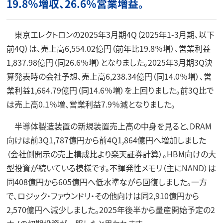
19.8％増収、26.6％営業増益。
東京エレクトロンの2025年3月期4Q（2025年1-3月期、以下
前4Q）は、売上高6,554.02億円（前年比19.8％増）、営業利益
1,837.98億円（同26.6％増）となりました。2025年3月期3Q決
算発表時の会社予想、売上高6,238.34億円（同14.0％増）、営
業利益1,664.79億円（同14.6％増）を上回りました。前3Q比で
は売上高0.1％増、営業利益7.9％減となりました。
半導体製造装置の新規装置売上高の中身を見ると、DRAM
向けは前3Q1,787億円から前4Q1,864億円へ増加しました
（会社側開示の売上構成比より楽天証券計算）。HBM向けの大
型投資が続いている模様です。不揮発性メモリ（主にNAND）は
同408億円から605億円へ低水準ながら回復しました。一方
で、ロジック・ファウンドリ・その他向けは同2,910億円から
2,570億円へ減少しました。2025年後半から量産開始予定の2