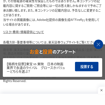
本コンテンツは情報の提供を目的としており、投資その他の行動を勧誘する
目的で、作成したものではありません。銘柄の選択、売買価格等の投資の最
終決定は、お客様ご自身でご判断いただきますようお願いいたします。本コン
テンツの情報は、弊社が信頼できると判断した情報源から入手したものです
が、その情報源の確実性を保証したものではありません。本コンテンツの記
載内容に関するご質問・ご照会等には一切お答え致しかねますので予めご了
承お願い致します。また、本コンテンツの記載内容は、予告なしに変更するこ
とがあります。
当サイトの掲載画像には、Adobe社提供の画像生成AI「Firefly」を使用して
いる場合があります。
お金
投資
と
のアンケート
リスク・費用・情報提供について
各種方針・重要事項等については、楽天証券ウェブサイトをご覧ください。
【銘柄を投票】東宝 vs 東映 日本の映画
投票する
業界で永遠のライバル グロースかバリュ
商号等：楽天証券株式会社／金融商品取引業者 関東財務局長（金商）第195
ーどちらを選ぶ？
号、商品先物取引業者
加入協会：日本証券業協会、一般社団法人金融先物取引業協会、日本商品
先物取引協会、一般社団法人第二種金融商品取引業協会、一般社団法人資
産運用業協会
Copyright©
1999-2026 Rakuten Securities, Inc. All
Rights Reserved.