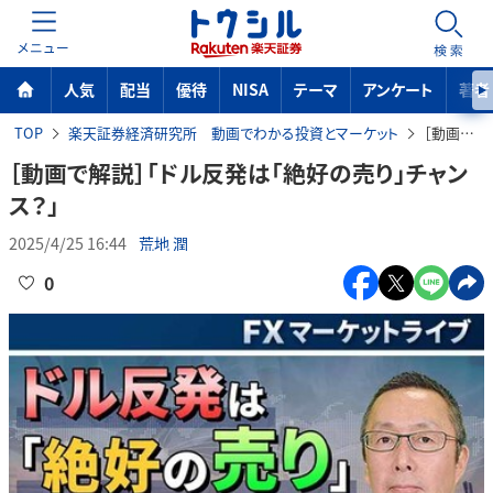
MENU
検索
人気
配当
優待
NISA
テーマ
アンケート
著者
TOP
楽天証券経済研究所 動画でわかる投資とマーケット
［動画で解説］「ドル反発は「絶好の売り」チャンス？」
［動画で解説］「ドル反発は「絶好の売り」チャン
ス？」
2025/4/25 16:44
荒地 潤
0