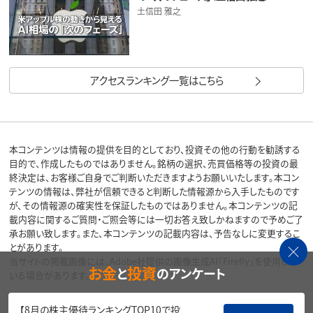
土信田 雅之
アクセスランキング一覧はこちら
本コンテンツは情報の提供を目的としており、投資その他の行動を勧誘する
目的で、作成したものではありません。銘柄の選択、売買価格等の投資の最
終決定は、お客様ご自身でご判断いただきますようお願いいたします。本コン
テンツの情報は、弊社が信頼できると判断した情報源から入手したものです
が、その情報源の確実性を保証したものではありません。本コンテンツの記
載内容に関するご質問・ご照会等には一切お答え致しかねますので予めご了
承お願い致します。また、本コンテンツの記載内容は、予告なしに変更するこ
とがあります。
当サイトの掲載画像には、Adobe社提供の画像生成AI「Firefly」を使用して
お金
投資
と
のアンケート
いる場合があります。
リスク・費用・情報提供について
【8月の株主優待ランキングTOP10で投