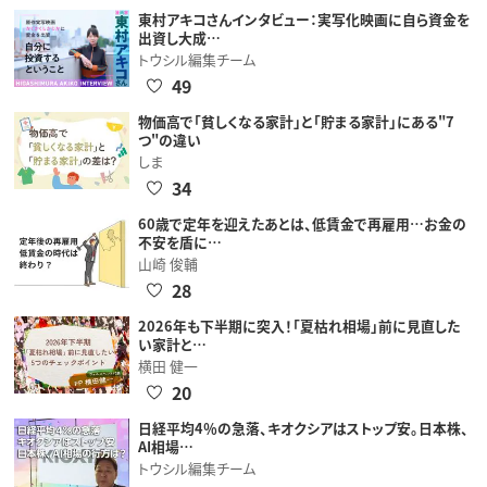
東村アキコさんインタビュー：実写化映画に自ら資金を
出資し大成…
トウシル編集チーム
49
物価高で「貧しくなる家計」と「貯まる家計」にある"7
つ"の違い
しま
34
60歳で定年を迎えたあとは、低賃金で再雇用…お金の
不安を盾に…
山崎 俊輔
28
2026年も下半期に突入！「夏枯れ相場」前に見直した
い家計と…
横田 健一
20
日経平均4％の急落、キオクシアはストップ安。日本株、
AI相場…
トウシル編集チーム