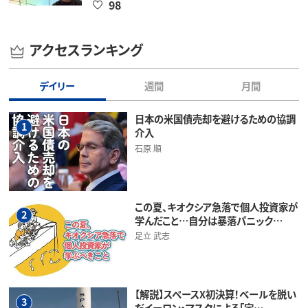
98
アクセスランキング
デイリー
週間
月間
日本の米国債売却を避けるための協調
1
介入
石原 順
この夏、キオクシア急落で個人投資家が
2
学んだこと…自分は暴落パニック…
足立 武志
【解説】スペースX初決算！ベールを脱い
3
だイーロン・マスクによる「宇…