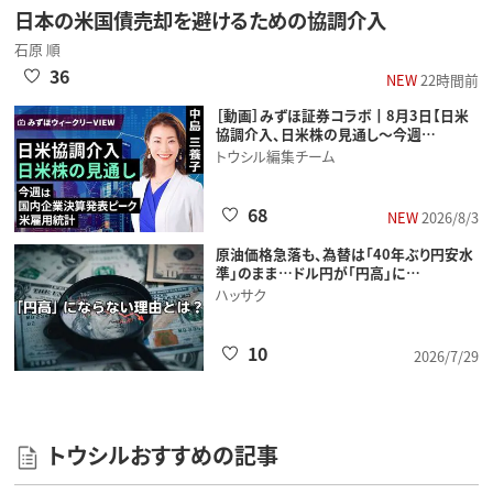
日本の米国債売却を避けるための協調介入
石原 順
36
NEW
22時間前
［動画］みずほ証券コラボ┃8月3日【日米
協調介入、日米株の見通し～今週…
トウシル編集チーム
68
NEW
2026/8/3
原油価格急落も、為替は「40年ぶり円安水
準」のまま…ドル円が「円高」に…
ハッサク
10
2026/7/29
トウシルおすすめの記事