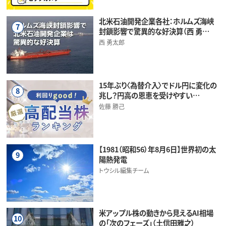
北米石油開発企業各社：ホルムズ海峡
7
封鎖影響で驚異的な好決算（西 勇…
西 勇太郎
15年ぶり〈為替介入〉でドル円に変化の
8
兆し？円高の恩恵を受けやすい…
佐藤 勝己
【1981（昭和56）年8月6日】世界初の太
9
陽熱発電
トウシル編集チーム
米アップル株の動きから見えるAI相場
10
の「次のフェーズ」（土信田雅之）