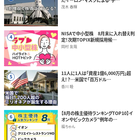
茂木 春輝
NISAで中小型株 8月末に入れ替え判
4
定！次期TOPIX新規採用候…
岡村 友哉
11人に1人は「資産1億6,000万円」超
5
え！？…米国で「百万ドル…
香川 睦
【8月の株主優待ランキングTOP10】イ
6
オンやビックカメラ“例年の…
福ちゃん